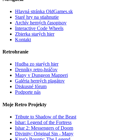
Hlavná stránka OldGames.sk
Staré hry na stiahnutie
Archív herných časopisov
Interactive Code Wheels
Zbierka starých hier
Kontakt
Retrohranie
Hudba zo starých hier
Denníky retro-hráčov
Mapy v Dungeon Mapperi
Galéria herných plagátov
Diskusné fórum
Podporte nás
Moje Retro Projekty
Tribute to Shadow of the Beast
Ishar: Legend of the Fortress
Ishar 2: Messengers of Doom
Divinity: Original Sin - Mapy
King's Bounty: The Legend