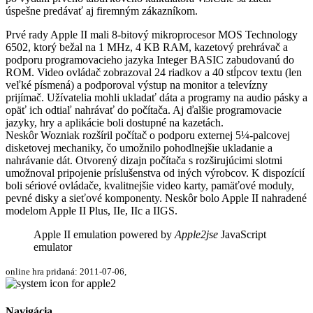
úspešne predávať aj firemným zákazníkom.
Prvé rady Apple II mali 8-bitový mikroprocesor MOS Technology
6502, ktorý bežal na 1 MHz, 4 KB RAM, kazetový prehrávač a
podporu programovacieho jazyka Integer BASIC zabudovanú do
ROM. Video ovládač zobrazoval 24 riadkov a 40 stĺpcov textu (len
veľké písmená) a podporoval výstup na monitor a televízny
prijímač. Užívatelia mohli ukladať dáta a programy na audio pásky a
opäť ich odtiaľ nahrávať do počítača. Aj ďalšie programovacie
jazyky, hry a aplikácie boli dostupné na kazetách.
Neskôr Wozniak rozšíril počítač o podporu externej 5¼-palcovej
disketovej mechaniky, čo umožnilo pohodlnejšie ukladanie a
nahrávanie dát. Otvorený dizajn počítača s rozširujúcimi slotmi
umožnoval pripojenie príslušenstva od iných výrobcov. K dispozícií
boli sériové ovládače, kvalitnejšie video karty, pamäťové moduly,
pevné disky a sieťové komponenty. Neskôr bolo Apple II nahradené
modelom Apple II Plus, IIe, IIc a IIGS.
Apple II emulation powered by
Apple2jse
JavaScript
emulator
online hra pridaná: 2011-07-06,
Navigácia