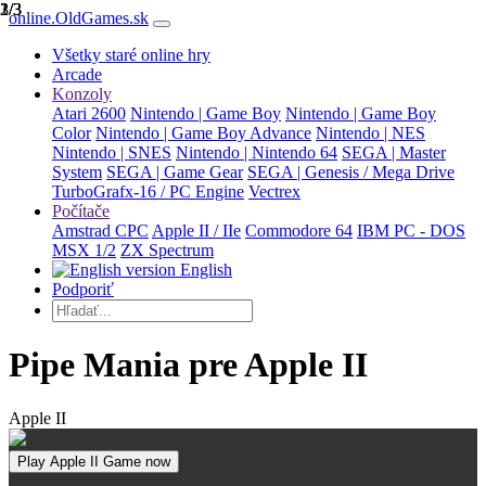
1/3
2/3
3/3
online.OldGames.sk
Všetky staré online hry
Arcade
Konzoly
Atari 2600
Nintendo | Game Boy
Nintendo | Game Boy
Color
Nintendo | Game Boy Advance
Nintendo | NES
Nintendo | SNES
Nintendo | Nintendo 64
SEGA | Master
System
SEGA | Game Gear
SEGA | Genesis / Mega Drive
TurboGrafx-16 / PC Engine
Vectrex
Počítače
Amstrad CPC
Apple II / IIe
Commodore 64
IBM PC - DOS
MSX 1/2
ZX Spectrum
English
Podporiť
Pipe Mania pre Apple II
Apple II
Play Apple II Game now