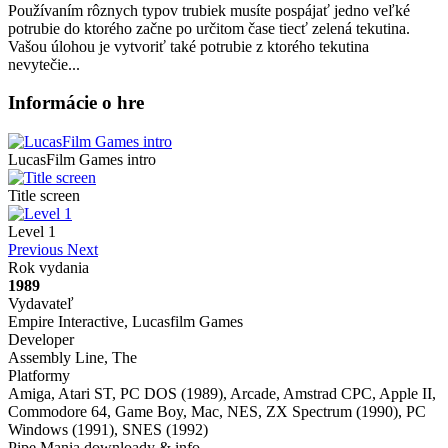
Používaním rôznych typov trubiek musíte pospájať jedno veľké
potrubie do ktorého začne po určitom čase tiecť zelená tekutina.
Vašou úlohou je vytvoriť také potrubie z ktorého tekutina
nevytečie...
Informácie o hre
LucasFilm Games intro
Title screen
Level 1
Previous
Next
Rok vydania
1989
Vydavateľ
Empire Interactive, Lucasfilm Games
Developer
Assembly Line, The
Platformy
Amiga, Atari ST, PC DOS (1989), Arcade, Amstrad CPC, Apple II,
Commodore 64, Game Boy, Mac, NES, ZX Spectrum (1990), PC
Windows (1991), SNES (1992)
Pipe Mania downloady & info