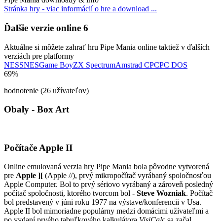
Stránka hry - viac informácií o hre a download ...
Ďalšie verzie online
6
Aktuálne si môžete zahrať hru Pipe Mania online taktiež v ďalších
verziách pre platformy
NES
SNES
Game Boy
ZX Spectrum
Amstrad CPC
PC DOS
69%
hodnotenie (26 užívateľov)
Obaly - Box Art
Počítače Apple II
Online emulovaná verzia hry
Pipe Mania
bola pôvodne vytvorená
pre
Apple ][
(Apple //), prvý mikropočítač vyrábaný spoločnosťou
Apple Computer. Bol to prvý sériovo vyrábaný a zároveň posledný
počítač spoločnosti, ktorého tvorcom bol -
Steve Wozniak
. Počítač
bol predstavený v júni roku 1977 na výstave/konferencii v Usa.
Apple II bol mimoriadne populárny medzi domácimi užívateľmi a
po vydaní prvého tabuľkového kalkulátora
VisiCalc
sa začal