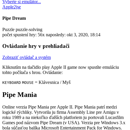
Vyberte si emulátor...
Apple2jse
Pipe Dream
Puzzle
puzzle-solving
počet spustení hry: 56x
naposledy: okt 3, 2020, 18:14
Ovládanie hry v prehliadači
Zobraziť ovládač a systém
Kliknutím na tlačidlo
play Apple II game now
spustíte emuláciu
tohto počítača s hrou. Ovládanie:
= Klávesnica / Myš
KEYBOARD
MOUSE
Pipe Mania
Online verzia Pipe Mania pre
Apple II
. Pipe Mania patrí medzi
logické rýchliky. Vytvorila ju firma Assembly Line pre Amigu v
roku 1989 a na niekoľko ďalších platforiem ju portovali Lucasfilm
Games pod názvom Pipe Dream (v USA). Verzia pre Windows 3.x
bola súčasťou balíka Microsoft Entertainment Pack for Windows.