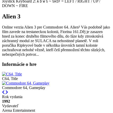
Joystick Keyboard 2:
~
= LEFT / RIGHT / UP /
A
D
W
S
SHIF
DOWN ~ FIRE
Alien 3
Online verzia Alien 3 pre
Commodore 64
. Alien³ Vás podobně jako
film zavede na trestaneckou kolonii, Fiorina 161.Děj je zasazen
hned za konec druhého filmového dílu, do fáze kdy ztroskotává
záchranný modul ze SULACA na nehostinné planetě. V roli
poručíka Ripleyové bude v několika úrovních tamní kolonie
zachraňovat nebohé vězně, kteří čelí přemnožení těchto slizkých,
nebezpečných potvor...
Informácie o hre
C64, Title
Commodore 64, Gameplay
Previous
Next
Rok vydania
1992
Vydavateľ
Arena Entertainment