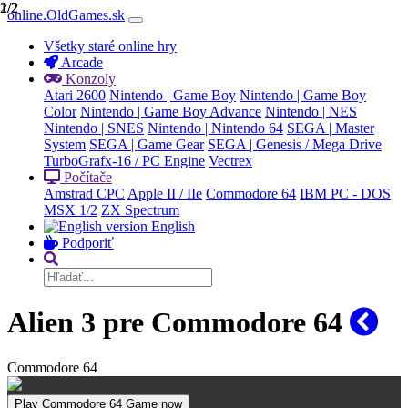
1/2
2/2
online.OldGames.sk
Všetky staré online hry
Arcade
Konzoly
Atari 2600
Nintendo | Game Boy
Nintendo | Game Boy
Color
Nintendo | Game Boy Advance
Nintendo | NES
Nintendo | SNES
Nintendo | Nintendo 64
SEGA | Master
System
SEGA | Game Gear
SEGA | Genesis / Mega Drive
TurboGrafx-16 / PC Engine
Vectrex
Počítače
Amstrad CPC
Apple II / IIe
Commodore 64
IBM PC - DOS
MSX 1/2
ZX Spectrum
English
Podporiť
Alien 3 pre Commodore 64
Commodore 64
Play Commodore 64 Game now