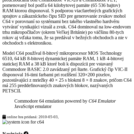
pomenovaný bol podľa 64 kilobytovej pamäte (65 536 bajtov)
RAM ktorou disponoval. S podporou viacfarebných grafických
sprajtov a zákazníckeho čipu SID pre generovanie zvukov mohol
C64 v porovnaní so systémami bez takého vlastného hardvéru
vytvárať vynikajúci vizuál a zvuk. C64 dominoval na low-endovom
trhu mikropočítačov (okrem Veľkej Británie) po väčšinu 80-tych
rokov aj vďaka tomu, že sa predával v bežných obchodoch a nie v
obchodoch s elektronikou.
Model C64 používal 8-bitový mikroprocesor MOS Technology
6510, 64 kB 8-bitovej dynamickej pamäte RAM, 1 kB 4-bitovej
statickej RAM a 38 kB ktoré boli k dispozícii pre vstavaný
Commodore BASIC 2.0 zavádzaný pri štarte. Grafický čip VIC-II
disponoval 16-timi farbami pri rozlíšení 320×200 pixelov,
pozostávajúci z mriežky 40 × 25 s blokmi 8 × 8 znakov, pričom C64
má 255 preddefinovaných znakových blokov, nazývaných
PETSCII.
Commodore 64 emulation powered by
C64 Emulator
JavaScript emulator
online hra pridaná: 2010-05-03,
Navigácia