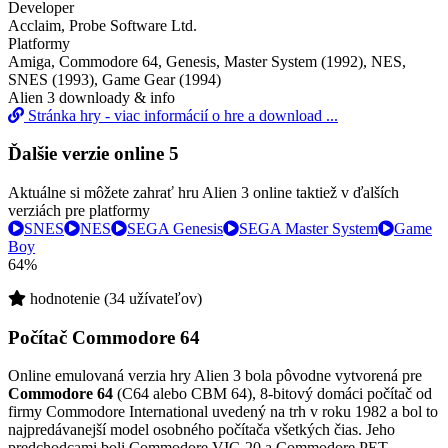
Developer
Acclaim, Probe Software Ltd.
Platformy
Amiga, Commodore 64, Genesis, Master System (1992), NES,
SNES (1993), Game Gear (1994)
Alien 3 downloady & info
Stránka hry - viac informácií o hre a download ...
Ďalšie verzie online
5
Aktuálne si môžete zahrať hru Alien 3 online taktiež v ďalších
verziách pre platformy
SNES
NES
SEGA Genesis
SEGA Master System
Game
Boy
64%
hodnotenie (34 užívateľov)
Počítač Commodore 64
Online emulovaná verzia hry
Alien 3
bola pôvodne vytvorená pre
Commodore 64
(C64 alebo CBM 64), 8-bitový domáci počítač od
firmy Commodore International uvedený na trh v roku 1982 a bol to
najpredávanejší model osobného počítača všetkých čias. Jeho
predchodcami boli Commodore VIC-20 a Commodore PET,