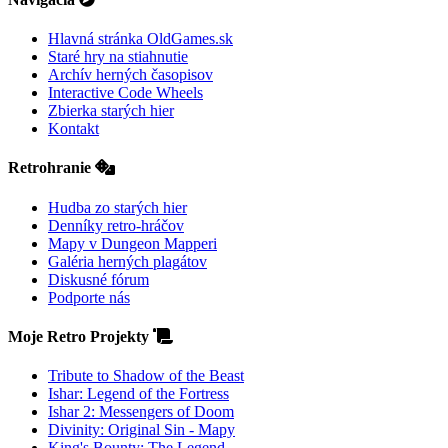
Hlavná stránka OldGames.sk
Staré hry na stiahnutie
Archív herných časopisov
Interactive Code Wheels
Zbierka starých hier
Kontakt
Retrohranie
Hudba zo starých hier
Denníky retro-hráčov
Mapy v Dungeon Mapperi
Galéria herných plagátov
Diskusné fórum
Podporte nás
Moje Retro Projekty
Tribute to Shadow of the Beast
Ishar: Legend of the Fortress
Ishar 2: Messengers of Doom
Divinity: Original Sin - Mapy
King's Bounty: The Legend