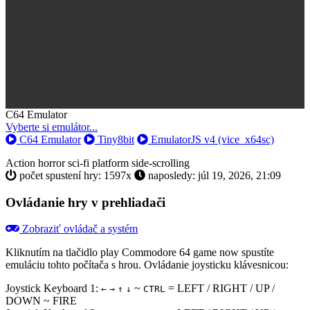
Toggle
C64 Emulator
Dropdown
Vyberte si emulátor...
C64 Emulator
Tiny8bit
EmulatorJS v4 (vice_x64sc)
Action
horror
sci-fi
platform
side-scrolling
počet spustení hry: 1597x
naposledy: júl 19, 2026, 21:09
Ovládanie hry v prehliadači
Zobraziť ovládač a systém
Kliknutím na tlačidlo
play Commodore 64 game now
spustíte
emuláciu tohto počítača s hrou. Ovládanie joysticku klávesnicou:
Joystick Keyboard 1:
~
= LEFT / RIGHT / UP /
←
→
↑
↓
CTRL
DOWN ~ FIRE