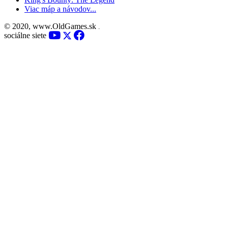
Viac máp a návodov...
© 2020, www.OldGames.sk
.
sociálne siete