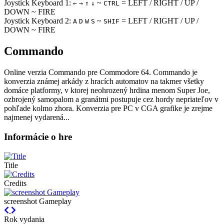
Joystick Keyboard 1:
~
= LEFT / RIGHT / UP /
←
→
↑
↓
CTRL
DOWN ~ FIRE
Joystick Keyboard 2:
~
= LEFT / RIGHT / UP /
A
D
W
S
SHIF
DOWN ~ FIRE
Commando
Online verzia Commando pre
Commodore 64
. Commando je
konverzia známej arkády z hracích automatov na takmer všetky
domáce platformy, v ktorej neohrozený hrdina menom Super Joe,
ozbrojený samopalom a granátmi postupuje cez hordy nepriateľov v
pohľade kolmo zhora. Konverzia pre PC v CGA grafike je zrejme
najmenej vydarená...
Informácie o hre
Title
Credits
screenshot Gameplay
Previous
Next
Rok vydania