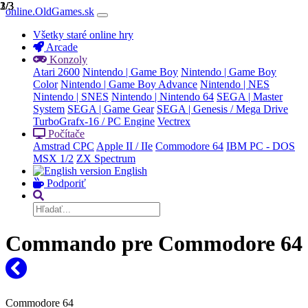
1/3
2/3
3/3
online.OldGames.sk
Všetky staré online hry
Arcade
Konzoly
Atari 2600
Nintendo | Game Boy
Nintendo | Game Boy
Color
Nintendo | Game Boy Advance
Nintendo | NES
Nintendo | SNES
Nintendo | Nintendo 64
SEGA | Master
System
SEGA | Game Gear
SEGA | Genesis / Mega Drive
TurboGrafx-16 / PC Engine
Vectrex
Počítače
Amstrad CPC
Apple II / IIe
Commodore 64
IBM PC - DOS
MSX 1/2
ZX Spectrum
English
Podporiť
Commando pre Commodore 64
Commodore 64