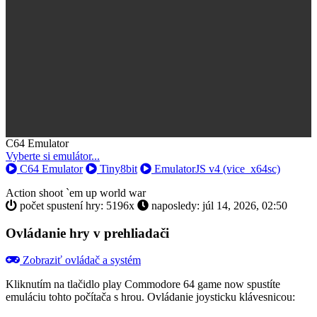
Toggle
C64 Emulator
Dropdown
Vyberte si emulátor...
C64 Emulator
Tiny8bit
EmulatorJS v4 (vice_x64sc)
Action
shoot `em up
world war
počet spustení hry: 5196x
naposledy: júl 14, 2026, 02:50
Ovládanie hry v prehliadači
Zobraziť ovládač a systém
Kliknutím na tlačidlo
play Commodore 64 game now
spustíte
emuláciu tohto počítača s hrou. Ovládanie joysticku klávesnicou: