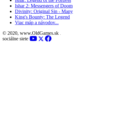
Ishar: Legend of the Fortress
Ishar 2: Messengers of Doom
Divinity: Original Sin - Mapy
King's Bounty: The Legend
Viac máp a návodov...
© 2020, www.OldGames.sk
.
sociálne siete