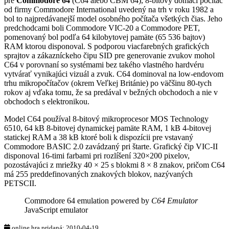
pre
Commodore 64
(C64 alebo CBM 64), 8-bitový domáci počítač
od firmy Commodore International uvedený na trh v roku 1982 a
bol to najpredávanejší model osobného počítača všetkých čias. Jeho
predchodcami boli Commodore VIC-20 a Commodore PET,
pomenovaný bol podľa 64 kilobytovej pamäte (65 536 bajtov)
RAM ktorou disponoval. S podporou viacfarebných grafických
sprajtov a zákazníckeho čipu SID pre generovanie zvukov mohol
C64 v porovnaní so systémami bez takého vlastného hardvéru
vytvárať vynikajúci vizuál a zvuk. C64 dominoval na low-endovom
trhu mikropočítačov (okrem Veľkej Británie) po väčšinu 80-tych
rokov aj vďaka tomu, že sa predával v bežných obchodoch a nie v
obchodoch s elektronikou.
Model C64 používal 8-bitový mikroprocesor MOS Technology
6510, 64 kB 8-bitovej dynamickej pamäte RAM, 1 kB 4-bitovej
statickej RAM a 38 kB ktoré boli k dispozícii pre vstavaný
Commodore BASIC 2.0 zavádzaný pri štarte. Grafický čip VIC-II
disponoval 16-timi farbami pri rozlíšení 320×200 pixelov,
pozostávajúci z mriežky 40 × 25 s blokmi 8 × 8 znakov, pričom C64
má 255 preddefinovaných znakových blokov, nazývaných
PETSCII.
Commodore 64 emulation powered by
C64 Emulator
JavaScript emulator
online hra pridaná: 2010-04-19,