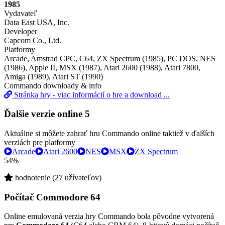
1985
Vydavateľ
Data East USA, Inc.
Developer
Capcom Co., Ltd.
Platformy
Arcade, Amstrad CPC, C64, ZX Spectrum (1985), PC DOS, NES
(1986), Apple II, MSX (1987), Atari 2600 (1988), Atari 7800,
Amiga (1989), Atari ST (1990)
Commando downloady & info
Stránka hry - viac informácií o hre a download ...
Ďalšie verzie online
5
Aktuálne si môžete zahrať hru Commando online taktiež v ďalších
verziách pre platformy
Arcade
Atari 2600
NES
MSX
ZX Spectrum
54%
hodnotenie (27 užívateľov)
Počítač Commodore 64
Online emulovaná verzia hry
Commando
bola pôvodne vytvorená