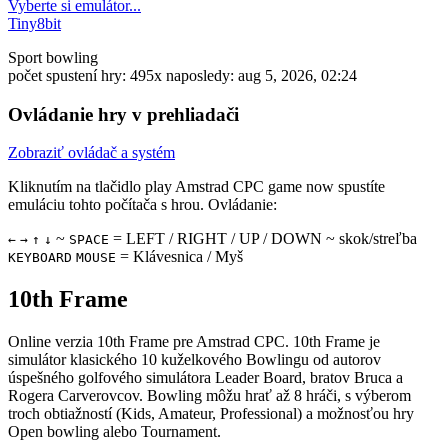
Vyberte si emulátor...
Tiny8bit
Sport
bowling
počet spustení hry: 495x
naposledy: aug 5, 2026, 02:24
Ovládanie hry v prehliadači
Zobraziť ovládač a systém
Kliknutím na tlačidlo
play Amstrad CPC game now
spustíte
emuláciu tohto počítača s hrou. Ovládanie:
~
= LEFT / RIGHT / UP / DOWN ~ skok/streľba
←
→
↑
↓
SPACE
= Klávesnica / Myš
KEYBOARD
MOUSE
10th Frame
Online verzia 10th Frame pre
Amstrad CPC
. 10th Frame je
simulátor klasického 10 kuželkového Bowlingu od autorov
úspešného golfového simulátora Leader Board, bratov Bruca a
Rogera Carverovcov. Bowling môžu hrať až 8 hráči, s výberom
troch obtiažností (Kids, Amateur, Professional) a možnosťou hry
Open bowling alebo Tournament.