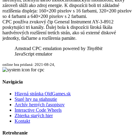
zároveň slúži ako zdroj energie. K dispozícii boli tri základné
rozlíšenia displeja: 160×200 pixelov s 16 farbami, 320×200 pixelov
so 4 farbami a 640×200 pixelov s 2 farbami.
CPC používa zvukový čip General Instrument AY-3-8912
poskytujúci tri kanály. Ďalej bola k dispozícii široká škála
hardvérových rozšírení tretích strán, ako sú externé diskové
jednotky, tlačiarne a rozšírenia pamäte.
Amstrad CPC emulation powered by
Tiny8bit
JavaScript emulator
online hra pridaná: 2021-08-24,
Navigácia
Hlavná stránka OldGames.sk
Staré hry na stiahnutie
Archív herných časopisov
Interactive Code Wheels
Zbierka starých hier
Kontakt
Retrohranie