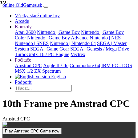
1/2
2/2
online.OldGames.sk
Všetky staré online hry
Arcade
Konzoly
Atari 2600
Nintendo | Game Boy
Nintendo | Game Boy
Color
Nintendo | Game Boy Advance
Nintendo | NES
Nintendo | SNES
Nintendo | Nintendo 64
SEGA | Master
System
SEGA | Game Gear
SEGA | Genesis / Mega Drive
TurboGrafx-16 / PC Engine
Vectrex
Počítače
Amstrad CPC
Apple II / IIe
Commodore 64
IBM PC - DOS
MSX 1/2
ZX Spectrum
English
Podporiť
10th Frame pre Amstrad CPC
Amstrad CPC
Play Amstrad CPC Game now