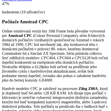
47%
hodnotenie (19 užívateľov)
Počítače Amstrad CPC
Online emulovaná verzia hry
10th Frame
bola pôvodne vytvorená
pre
Amstrad CPC
(Colour Personal Computer), sériu 8-bitových
domácich počítačov vyrábaných spoločnosťou Amstrad v rokoch
1984 až 1990. CPC bol navrhnutý tak, aby konkuroval trhu s
domácimi počítačmi v polovici 80. rokov, ktorému dominoval
Commodore 64 a Sinclair ZX Spectrum. Séria priniesla celkovo
šesť odlišných modelov:
CPC464
,
CPC664
a
CPC6128
boli veľmi
úspešní konkurenti na európskom trhu domácich počítačov.
Neskoršie
464plus
a
6128plus
boli určené na predĺženie jeho
životného cyklu s hardvérovými aktualizáciami, avšak boli
podstatne menej úspešné, rovnako ako pokus o zabalenie hardvéru
plus
do hernej konzoly
GX4000
.
Hardvér modelov CPC je založený na procesore
Zilog Z80A
, ktorý
je doplnený buď 64 alebo 128 KB RAM. Ich dizajn typu počítač v
klávesnici je zreteľne vybavený integrovaným úložným zariadením,
ktorým bol buď kompaktný kazetový magnetofón, alebo 3-palcová
disketová jednotka. Telo počítača sa predávalo iba v balíkoch buď s
farebným, zeleným alebo monochromatickým monitorom, ktorý