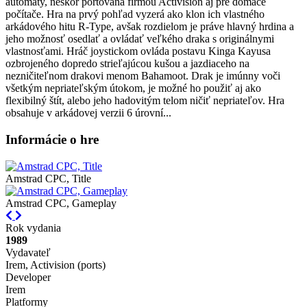
automaty, neskôr portovaná firmou Activision aj pre domáce
počítače. Hra na prvý pohľad vyzerá ako klon ich vlastného
arkádového hitu R-Type, avšak rozdielom je práve hlavný hrdina a
jeho možnosť osedlať a ovládať veľkého draka s originálnymi
vlastnosťami. Hráč joystickom ovláda postavu Kinga Kayusa
ozbrojeného dopredo strieľajúcou kušou a jazdiaceho na
nezničiteľnom drakovi menom Bahamoot. Drak je imúnny voči
všetkým nepriateľským útokom, je možné ho použiť aj ako
flexibilný štít, alebo jeho hadovitým telom ničiť nepriateľov. Hra
obsahuje v arkádovej verzii 6 úrovní...
Informácie o hre
Amstrad CPC, Title
Amstrad CPC, Gameplay
Previous
Next
Rok vydania
1989
Vydavateľ
Irem, Activision (ports)
Developer
Irem
Platformy