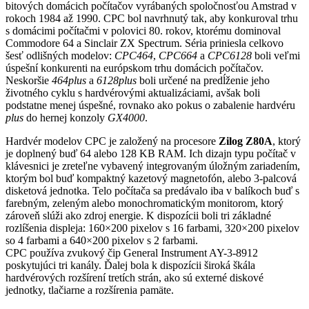
bitových domácich počítačov vyrábaných spoločnosťou Amstrad v
rokoch 1984 až 1990. CPC bol navrhnutý tak, aby konkuroval trhu
s domácimi počítačmi v polovici 80. rokov, ktorému dominoval
Commodore 64 a Sinclair ZX Spectrum. Séria priniesla celkovo
šesť odlišných modelov:
CPC464
,
CPC664
a
CPC6128
boli veľmi
úspešní konkurenti na európskom trhu domácich počítačov.
Neskoršie
464plus
a
6128plus
boli určené na predĺženie jeho
životného cyklu s hardvérovými aktualizáciami, avšak boli
podstatne menej úspešné, rovnako ako pokus o zabalenie hardvéru
plus
do hernej konzoly
GX4000
.
Hardvér modelov CPC je založený na procesore
Zilog Z80A
, ktorý
je doplnený buď 64 alebo 128 KB RAM. Ich dizajn typu počítač v
klávesnici je zreteľne vybavený integrovaným úložným zariadením,
ktorým bol buď kompaktný kazetový magnetofón, alebo 3-palcová
disketová jednotka. Telo počítača sa predávalo iba v balíkoch buď s
farebným, zeleným alebo monochromatickým monitorom, ktorý
zároveň slúži ako zdroj energie. K dispozícii boli tri základné
rozlíšenia displeja: 160×200 pixelov s 16 farbami, 320×200 pixelov
so 4 farbami a 640×200 pixelov s 2 farbami.
CPC používa zvukový čip General Instrument AY-3-8912
poskytujúci tri kanály. Ďalej bola k dispozícii široká škála
hardvérových rozšírení tretích strán, ako sú externé diskové
jednotky, tlačiarne a rozšírenia pamäte.