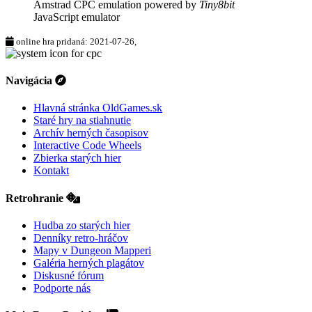
Amstrad CPC emulation powered by
Tiny8bit
JavaScript emulator
online hra pridaná: 2021-07-26,
Navigácia
Hlavná stránka OldGames.sk
Staré hry na stiahnutie
Archív herných časopisov
Interactive Code Wheels
Zbierka starých hier
Kontakt
Retrohranie
Hudba zo starých hier
Denníky retro-hráčov
Mapy v Dungeon Mapperi
Galéria herných plagátov
Diskusné fórum
Podporte nás