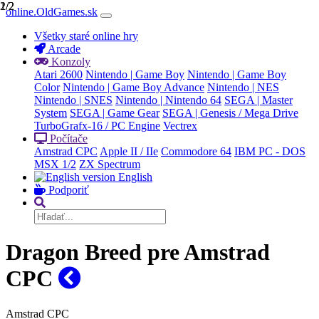
1/2
2/2
online.OldGames.sk
Všetky staré online hry
Arcade
Konzoly
Atari 2600
Nintendo | Game Boy
Nintendo | Game Boy
Color
Nintendo | Game Boy Advance
Nintendo | NES
Nintendo | SNES
Nintendo | Nintendo 64
SEGA | Master
System
SEGA | Game Gear
SEGA | Genesis / Mega Drive
TurboGrafx-16 / PC Engine
Vectrex
Počítače
Amstrad CPC
Apple II / IIe
Commodore 64
IBM PC - DOS
MSX 1/2
ZX Spectrum
English
Podporiť
Dragon Breed pre Amstrad
CPC
Amstrad CPC