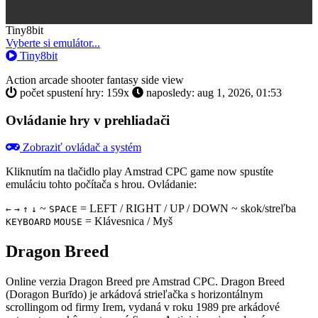
Toggle
Tiny8bit
Dropdown
Vyberte si emulátor...
Tiny8bit
Action
arcade
shooter
fantasy
side view
počet spustení hry: 159x
naposledy: aug 1, 2026, 01:53
Ovládanie hry v prehliadači
Zobraziť ovládač a systém
Kliknutím na tlačidlo
play Amstrad CPC game now
spustíte
emuláciu tohto počítača s hrou. Ovládanie:
~
= LEFT / RIGHT / UP / DOWN ~ skok/streľba
←
→
↑
↓
SPACE
= Klávesnica / Myš
KEYBOARD
MOUSE
Dragon Breed
Online verzia Dragon Breed pre
Amstrad CPC
. Dragon Breed
(Doragon Burīdo) je arkádová strieľačka s horizontálnym
scrollingom od firmy Irem, vydaná v roku 1989 pre arkádové