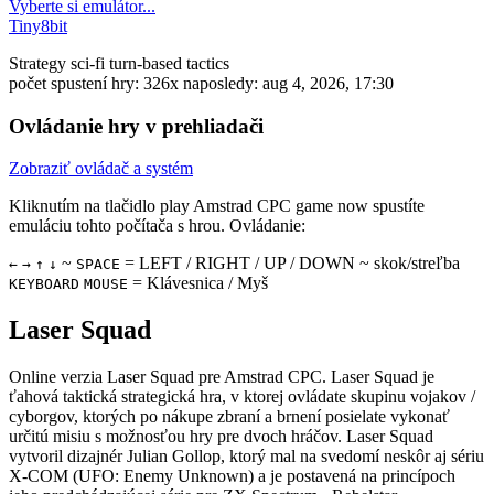
Vyberte si emulátor...
Tiny8bit
Strategy
sci-fi
turn-based
tactics
počet spustení hry: 326x
naposledy: aug 4, 2026, 17:30
Ovládanie hry v prehliadači
Zobraziť ovládač a systém
Kliknutím na tlačidlo
play Amstrad CPC game now
spustíte
emuláciu tohto počítača s hrou. Ovládanie:
~
= LEFT / RIGHT / UP / DOWN ~ skok/streľba
←
→
↑
↓
SPACE
= Klávesnica / Myš
KEYBOARD
MOUSE
Laser Squad
Online verzia Laser Squad pre
Amstrad CPC
. Laser Squad je
ťahová taktická strategická hra, v ktorej ovládate skupinu vojakov /
cyborgov, ktorých po nákupe zbraní a brnení posielate vykonať
určitú misiu s možnosťou hry pre dvoch hráčov. Laser Squad
vytvoril dizajnér Julian Gollop, ktorý mal na svedomí neskôr aj sériu
X-COM (UFO: Enemy Unknown) a je postavená na princípoch