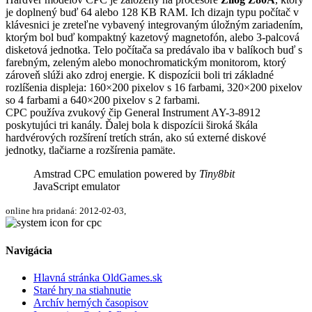
je doplnený buď 64 alebo 128 KB RAM. Ich dizajn typu počítač v
klávesnici je zreteľne vybavený integrovaným úložným zariadením,
ktorým bol buď kompaktný kazetový magnetofón, alebo 3-palcová
disketová jednotka. Telo počítača sa predávalo iba v balíkoch buď s
farebným, zeleným alebo monochromatickým monitorom, ktorý
zároveň slúži ako zdroj energie. K dispozícii boli tri základné
rozlíšenia displeja: 160×200 pixelov s 16 farbami, 320×200 pixelov
so 4 farbami a 640×200 pixelov s 2 farbami.
CPC používa zvukový čip General Instrument AY-3-8912
poskytujúci tri kanály. Ďalej bola k dispozícii široká škála
hardvérových rozšírení tretích strán, ako sú externé diskové
jednotky, tlačiarne a rozšírenia pamäte.
Amstrad CPC emulation powered by
Tiny8bit
JavaScript emulator
online hra pridaná: 2012-02-03,
Navigácia
Hlavná stránka OldGames.sk
Staré hry na stiahnutie
Archív herných časopisov