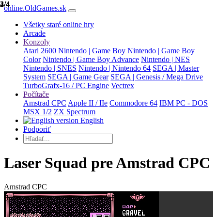
1/4
2/4
3/4
4/4
online.OldGames.sk
Všetky staré online hry
Arcade
Konzoly
Atari 2600
Nintendo | Game Boy
Nintendo | Game Boy
Color
Nintendo | Game Boy Advance
Nintendo | NES
Nintendo | SNES
Nintendo | Nintendo 64
SEGA | Master
System
SEGA | Game Gear
SEGA | Genesis / Mega Drive
TurboGrafx-16 / PC Engine
Vectrex
Počítače
Amstrad CPC
Apple II / IIe
Commodore 64
IBM PC - DOS
MSX 1/2
ZX Spectrum
English
Podporiť
Laser Squad pre Amstrad CPC
Amstrad CPC