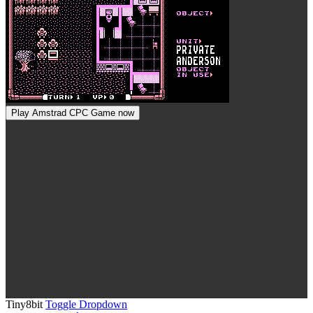
Play Amstrad CPC Game now
Tiny8bit
Toggle Dropdown