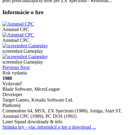
jeho predchádzajúcej série pre ZX Spectrum - Rebelstar...
Informácie o hre
Amstrad CPC
Amstrad CPC
screenshot Gameplay
screenshot Gameplay
Previous
Next
Rok vydania
1988
Vydavateľ
Blade Software, MicroLeague
Developer
Target Games, Krisalis Software Ltd.
Platformy
Commodore 64, MSX, ZX Spectrum (1988), Amiga, Atari ST,
Amstrad CPC (1989), PC DOS (1992)
Laser Squad downloady & info
Stránka hry - viac informácií o hre a download ...