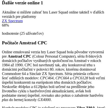
Ďalšie verzie online
1
Aktuálne si môžete zahrať hru Laser Squad online taktiež v ďalších
verziách pre platformy
ZX Spectrum
68%
hodnotenie (25 užívateľov)
Počítače Amstrad CPC
Online emulovaná verzia hry
Laser Squad
bola pôvodne vytvorená
pre
Amstrad CPC
(Colour Personal Computer), sériu 8-bitových
domácich počítačov vyrábaných spoločnosťou Amstrad v rokoch
1984 až 1990. CPC bol navrhnutý tak, aby konkuroval trhu s
domácimi počítačmi v polovici 80. rokov, ktorému dominoval
Commodore 64 a Sinclair ZX Spectrum. Séria priniesla celkovo
šesť odlišných modelov:
CPC464
,
CPC664
a
CPC6128
boli veľmi
úspešní konkurenti na európskom trhu domácich počítačov.
Neskoršie
464plus
a
6128plus
boli určené na predĺženie jeho
životného cyklu s hardvérovými aktualizáciami, avšak boli
podstatne menej úspešné, rovnako ako pokus o zabalenie hardvéru
plus
do hernej konzoly
GX4000
.
Hardvér modelov CPC je založený na procesore
Zilog Z80A
, ktorý