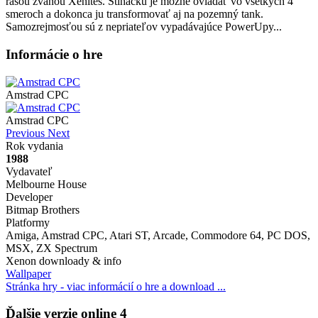
rasou zvanou Xenites. Stíhačku je možné ovládať vo všetkých 4
smeroch a dokonca ju transformovať aj na pozemný tank.
Samozrejmosťou sú z nepriateľov vypadávajúce PowerUpy...
Informácie o hre
Amstrad CPC
Amstrad CPC
Previous
Next
Rok vydania
1988
Vydavateľ
Melbourne House
Developer
Bitmap Brothers
Platformy
Amiga, Amstrad CPC, Atari ST, Arcade, Commodore 64, PC DOS,
MSX, ZX Spectrum
Xenon downloady & info
Wallpaper
Stránka hry - viac informácií o hre a download ...
Ďalšie verzie online
4