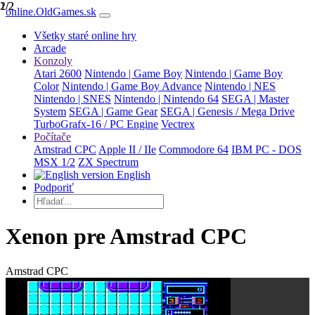
1/2
2/2
online.OldGames.sk
Všetky staré online hry
Arcade
Konzoly
Atari 2600
Nintendo | Game Boy
Nintendo | Game Boy
Color
Nintendo | Game Boy Advance
Nintendo | NES
Nintendo | SNES
Nintendo | Nintendo 64
SEGA | Master
System
SEGA | Game Gear
SEGA | Genesis / Mega Drive
TurboGrafx-16 / PC Engine
Vectrex
Počítače
Amstrad CPC
Apple II / IIe
Commodore 64
IBM PC - DOS
MSX 1/2
ZX Spectrum
English
Podporiť
Xenon pre Amstrad CPC
Amstrad CPC