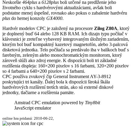
Neskoršie
464plus
a
6128plus
boli určené na predĺženie jeho
životného cyklu s hardvérovými aktualizáciami, avšak boli
podstatne menej úspešné, rovnako ako pokus o zabalenie hardvéru
plus
do hernej konzoly
GX4000
.
Hardvér modelov CPC je založený na procesore
Zilog Z80A
, ktorý
je doplnený buď 64 alebo 128 KB RAM. Ich dizajn typu počítač v
klávesnici je zreteľne vybavený integrovaným úložným zariadením,
ktorým bol buď kompaktný kazetový magnetofón, alebo 3-palcová
disketová jednotka. Telo počítača sa predávalo iba v balíkoch buď s
farebným, zeleným alebo monochromatickým monitorom, ktorý
zároveň slúži ako zdroj energie. K dispozícii boli tri základné
rozlíšenia displeja: 160×200 pixelov s 16 farbami, 320×200 pixelov
so 4 farbami a 640×200 pixelov s 2 farbami.
CPC používa zvukový čip General Instrument AY-3-8912
poskytujúci tri kanály. Ďalej bola k dispozícii široká škála
hardvérových rozšírení tretích strán, ako sú externé diskové
jednotky, tlačiarne a rozšírenia pamäte.
Amstrad CPC emulation powered by
Tiny8bit
JavaScript emulator
online hra pridaná: 2010-06-22,