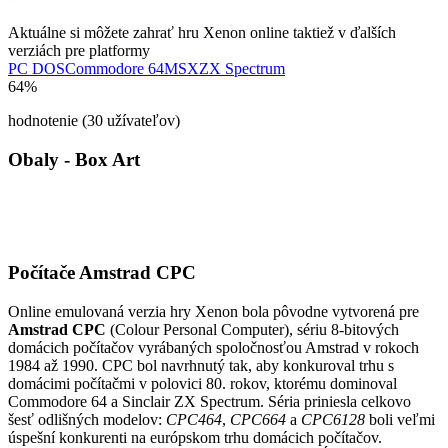
Aktuálne si môžete zahrať hru Xenon online taktiež v ďalších
verziách pre platformy
PC DOS
Commodore 64
MSX
ZX Spectrum
64%
hodnotenie (30 užívateľov)
Obaly - Box Art
Počítače Amstrad CPC
Online emulovaná verzia hry
Xenon
bola pôvodne vytvorená pre
Amstrad CPC
(Colour Personal Computer), sériu 8-bitových
domácich počítačov vyrábaných spoločnosťou Amstrad v rokoch
1984 až 1990. CPC bol navrhnutý tak, aby konkuroval trhu s
domácimi počítačmi v polovici 80. rokov, ktorému dominoval
Commodore 64 a Sinclair ZX Spectrum. Séria priniesla celkovo
šesť odlišných modelov:
CPC464
,
CPC664
a
CPC6128
boli veľmi
úspešní konkurenti na európskom trhu domácich počítačov.