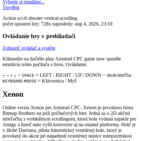
Vyberte si emulátor...
Tiny8bit
Action
sci-fi
shooter
vertical-scrolling
počet spustení hry: 728x
naposledy: aug 4, 2026, 23:10
Ovládanie hry v prehliadači
Zobraziť ovládač a systém
Kliknutím na tlačidlo
play Amstrad CPC game now
spustíte
emuláciu tohto počítača s hrou. Ovládanie:
~
= LEFT / RIGHT / UP / DOWN ~ skok/streľba
←
→
↑
↓
SPACE
= Klávesnica / Myš
KEYBOARD
MOUSE
Xenon
Online verzia Xenon pre
Amstrad CPC
. Xenon je prvotinou firmy
Bitmap Brothers na poli počítačových hier. Jedná sa o 2D akčnú
strieľačku s vertikálnym scrollingom, ktorá bola vydaná najskôr pre
Amigy a hneď nato vyšli konverzie aj na ostatné platformy. Hráč je
v úlohe Darriana, pilota futuristickej vesmírnej lode, ktorý je
povolaný do akcie pri napadnutí vesmírnej stanice mimozemskou