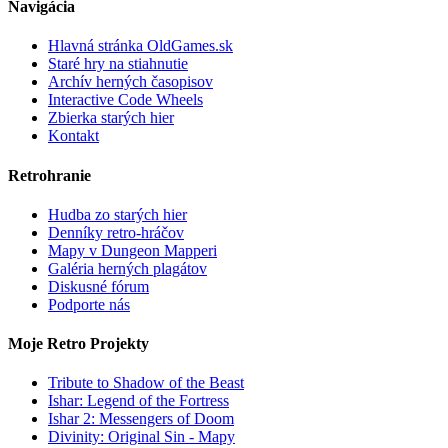
Navigácia
Hlavná stránka OldGames.sk
Staré hry na stiahnutie
Archív herných časopisov
Interactive Code Wheels
Zbierka starých hier
Kontakt
Retrohranie
Hudba zo starých hier
Denníky retro-hráčov
Mapy v Dungeon Mapperi
Galéria herných plagátov
Diskusné fórum
Podporte nás
Moje Retro Projekty
Tribute to Shadow of the Beast
Ishar: Legend of the Fortress
Ishar 2: Messengers of Doom
Divinity: Original Sin - Mapy