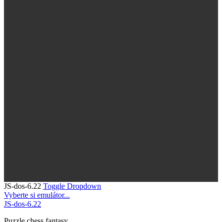
JS-dos-6.22
Toggle Dropdown
Vyberte si emulátor...
JS-dos-6.22
Puzzle
chess
fantasy