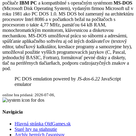
počítače
IBM PC
a kompatibilné s operačným systémom
MS-DOS
(Microsoft Disk Operating System), vydaným firmou Microsoft už v
roku 1981 ako PC DOS 1.0. MS DOS bol zameraný na architektúru
procesorov Intel 8086 a v počiatkoch bežal na počítačoch s
procesorom o takte 4,77 MHz, pamäťou 64 kB RAM,
monochromatickým monitorom, klávesnicou a disketovou
mechanikou. MS-DOS umožňoval prácu so súbormi a adresármi,
spúšťanie aplikačného softvéru aj od iných dodávateľov (textový
editor, tabuľkový kalkulátor, kresliace programy a samozrejme hry),
umožňoval použitie vyšších programovacích jazykov (C, Pascal,
jednoduchý BASIC, Fortran), formátovať pevné disky a diskety,
tlač na periférnych tlačiarňach, podporu cudzojazyčných znakov a
pod.
PC DOS emulation powered by
JS-dos-6.22
JavaScript
emulator
online hra pridaná: 2026-07-06,
Navigácia
Hlavná stránka OldGames.sk
Staré hry na stiahnutie
Archív herných časopisov