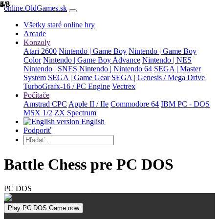
1/8
2/8
3/8
4/8
5/8
6/8
7/8
8/8
online.OldGames.sk
Všetky staré online hry
Arcade
Konzoly
Atari 2600
Nintendo | Game Boy
Nintendo | Game Boy
Color
Nintendo | Game Boy Advance
Nintendo | NES
Nintendo | SNES
Nintendo | Nintendo 64
SEGA | Master
System
SEGA | Game Gear
SEGA | Genesis / Mega Drive
TurboGrafx-16 / PC Engine
Vectrex
Počítače
Amstrad CPC
Apple II / IIe
Commodore 64
IBM PC - DOS
MSX 1/2
ZX Spectrum
English
Podporiť
Battle Chess pre PC DOS
PC DOS
Play PC DOS Game now