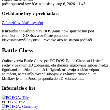
počet spustení hry: 83x
naposledy: aug 6, 2026, 11:45
Ovládanie hry v prehliadači
Zobraziť ovládač a systém
Kliknutím na tlačidlo
play DOS game now
spustíte hru pod
emulátorom DOSBox a ovládate pomocou
klávesnice/myši/joysticku, rovnako ako na starom počítači.
Battle Chess
Online verzia Battle Chess pre
PC DOS
. Battle Chess sú klasické
šachy v peknom 3D zobrazení, obsahujúce animované súboje medzi
figúrkami a každá kombinácia figúrok má svoju osobitú vtipnú
animáciu, neraz inšpirovanú súbojmi v známych filmoch. Pre
klasikov je tu možnosť prepnutia do 2D zobrazenia...
Informácie o hre
PC EGA, Title