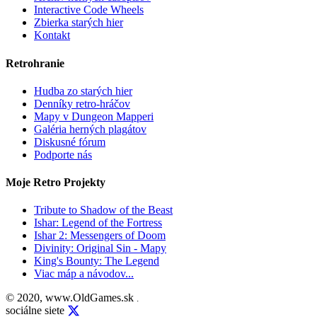
Interactive Code Wheels
Zbierka starých hier
Kontakt
Retrohranie
Hudba zo starých hier
Denníky retro-hráčov
Mapy v Dungeon Mapperi
Galéria herných plagátov
Diskusné fórum
Podporte nás
Moje Retro Projekty
Tribute to Shadow of the Beast
Ishar: Legend of the Fortress
Ishar 2: Messengers of Doom
Divinity: Original Sin - Mapy
King's Bounty: The Legend
Viac máp a návodov...
© 2020, www.OldGames.sk
.
sociálne siete