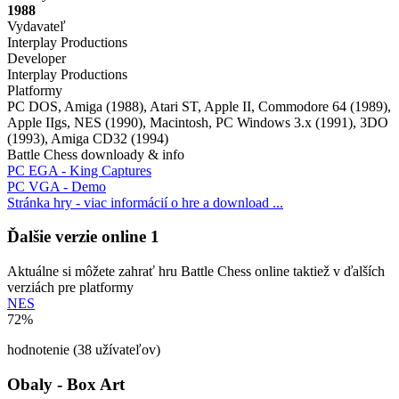
1988
Vydavateľ
Interplay Productions
Developer
Interplay Productions
Platformy
PC DOS, Amiga (1988), Atari ST, Apple II, Commodore 64 (1989),
Apple IIgs, NES (1990), Macintosh, PC Windows 3.x (1991), 3DO
(1993), Amiga CD32 (1994)
Battle Chess downloady & info
PC EGA - King Captures
PC VGA - Demo
Stránka hry - viac informácií o hre a download ...
Ďalšie verzie online
1
Aktuálne si môžete zahrať hru Battle Chess online taktiež v ďalších
verziách pre platformy
NES
72%
hodnotenie (38 užívateľov)
Obaly - Box Art