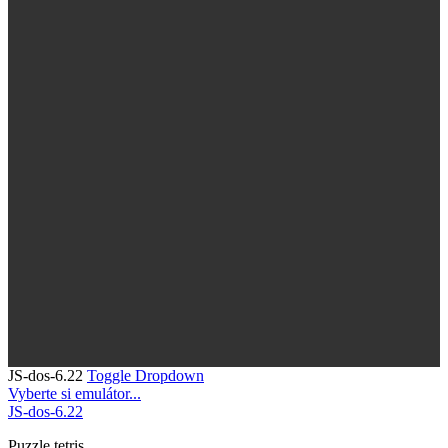
JS-dos-6.22
Toggle Dropdown
Vyberte si emulátor...
JS-dos-6.22
Puzzle
tetris