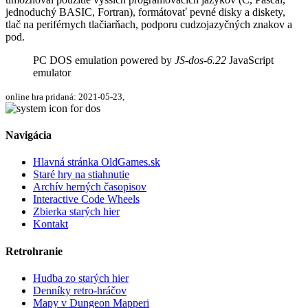
jednoduchý BASIC, Fortran), formátovať pevné disky a diskety,
tlač na periférnych tlačiarňach, podporu cudzojazyčných znakov a
pod.
PC DOS emulation powered by
JS-dos-6.22
JavaScript
emulator
online hra pridaná: 2021-05-23,
Navigácia
Hlavná stránka OldGames.sk
Staré hry na stiahnutie
Archív herných časopisov
Interactive Code Wheels
Zbierka starých hier
Kontakt
Retrohranie
Hudba zo starých hier
Denníky retro-hráčov
Mapy v Dungeon Mapperi