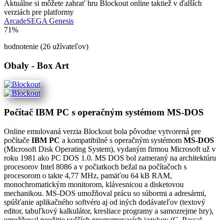
Aktuálne si môžete zahrať hru Blockout online taktiež v ďalších
verziách pre platformy
Arcade
SEGA Genesis
71%
hodnotenie (26 užívateľov)
Obaly - Box Art
Počítač IBM PC s operačným systémom MS-DOS
Online emulovaná verzia
Blockout
bola pôvodne vytvorená pre
počítače
IBM PC
a kompatibilné s operačným systémom
MS-DOS
(Microsoft Disk Operating System), vydaným firmou Microsoft už v
roku 1981 ako PC DOS 1.0. MS DOS bol zameraný na architektúru
procesorov Intel 8086 a v počiatkoch bežal na počítačoch s
procesorom o takte 4,77 MHz, pamäťou 64 kB RAM,
monochromatickým monitorom, klávesnicou a disketovou
mechanikou. MS-DOS umožňoval prácu so súbormi a adresármi,
spúšťanie aplikačného softvéru aj od iných dodávateľov (textový
editor, tabuľkový kalkulátor, kresliace programy a samozrejme hry),
umožňoval použitie vyšších programovacích jazykov (C, Pascal,