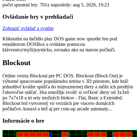
počet spustení hry: 701x
naposledy: aug 5, 2026, 19:23
Ovládanie hry v prehliadači
Zobraziť ovládač a systém
Kliknutím na tlačidlo
play DOS game now
spustíte hru pod
emulátorom DOSBox a ovládate pomocou
klávesnice/myši/joysticku, rovnako ako na starom počítači.
Blockout
Online verzia Blockout pre
PC DOS
. Blockout (Block Out) je
výborné spracovanie populárneho tetrisu v 3D priestore, kde hráč
jednotlivé kvádre spúšťa do trojrozmernej diery a môže ich predtým
ľubovoľne otáčať. Hra umožňje zvoliť si veľkosť diery od 3x3x6
po 7x7x18 a tri sety možných blokov - Flat, Basic a Extended.
Blockout bol vytvorený vo verziách pre viacero domácich
počítačov, konzol a tiež aj pre coin-up arcade automaty...
Informácie o hre