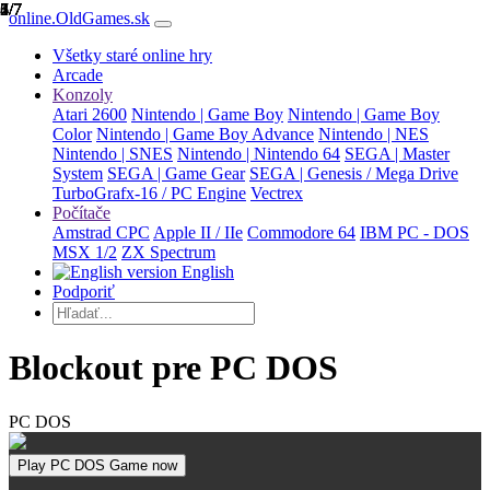
1/7
2/7
3/7
4/7
5/7
6/7
7/7
online.OldGames.sk
Všetky staré online hry
Arcade
Konzoly
Atari 2600
Nintendo | Game Boy
Nintendo | Game Boy
Color
Nintendo | Game Boy Advance
Nintendo | NES
Nintendo | SNES
Nintendo | Nintendo 64
SEGA | Master
System
SEGA | Game Gear
SEGA | Genesis / Mega Drive
TurboGrafx-16 / PC Engine
Vectrex
Počítače
Amstrad CPC
Apple II / IIe
Commodore 64
IBM PC - DOS
MSX 1/2
ZX Spectrum
English
Podporiť
Blockout pre PC DOS
PC DOS
Play PC DOS Game now