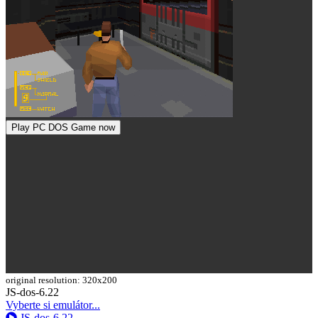
Play PC DOS Game now
original resolution: 320x200
Toggle
JS-dos-6.22
Dropdown
Vyberte si emulátor...
JS-dos-6.22