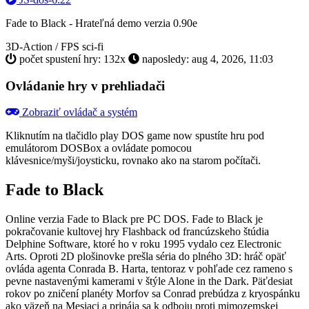
Fade to Black - Hrateľná demo verzia 0.90e
3D-Action / FPS
sci-fi
počet spustení hry: 132x
naposledy: aug 4, 2026, 11:03
Ovládanie hry v prehliadači
Zobraziť ovládač a systém
Kliknutím na tlačidlo
play DOS game now
spustíte hru pod
emulátorom DOSBox a ovládate pomocou
klávesnice/myši/joysticku, rovnako ako na starom počítači.
Fade to Black
Online verzia Fade to Black pre
PC DOS
. Fade to Black je
pokračovanie kultovej hry Flashback od francúzskeho štúdia
Delphine Software, ktoré ho v roku 1995 vydalo cez Electronic
Arts. Oproti 2D plošinovke prešla séria do plného 3D: hráč opäť
ovláda agenta Conrada B. Harta, tentoraz v pohľade cez rameno s
pevne nastavenými kamerami v štýle Alone in the Dark. Päťdesiat
rokov po zničení planéty Morfov sa Conrad prebúdza z kryospánku
ako väzeň na Mesiaci a pripája sa k odboju proti mimozemskej