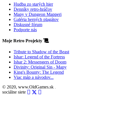
Hudba zo starých hier
Denníky retro-hráčov
Mapy v Dungeon Mapperi
Galéria herných plagátov
Diskusné fórum
Podporte nás
Moje Retro Projekty
Tribute to Shadow of the Beast
Ishar: Legend of the Fortress
Ishar 2: Messengers of Doom
Divinity: Original Sin - Mapy
King's Bounty: The Legend
Viac máp a návodov...
© 2020, www.OldGames.sk
.
sociálne siete