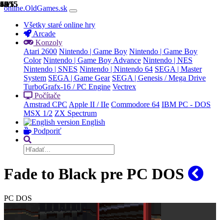
1/15
2/15
3/15
4/15
5/15
6/15
7/15
8/15
9/15
10/15
11/15
12/15
13/15
14/15
15/15
online.OldGames.sk
Všetky staré online hry
Arcade
Konzoly
Atari 2600
Nintendo | Game Boy
Nintendo | Game Boy
Color
Nintendo | Game Boy Advance
Nintendo | NES
Nintendo | SNES
Nintendo | Nintendo 64
SEGA | Master
System
SEGA | Game Gear
SEGA | Genesis / Mega Drive
TurboGrafx-16 / PC Engine
Vectrex
Počítače
Amstrad CPC
Apple II / IIe
Commodore 64
IBM PC - DOS
MSX 1/2
ZX Spectrum
English
Podporiť
Fade to Black pre PC DOS
PC DOS