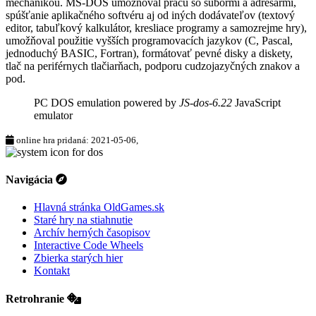
mechanikou. MS-DOS umožňoval prácu so súbormi a adresármi,
spúšťanie aplikačného softvéru aj od iných dodávateľov (textový
editor, tabuľkový kalkulátor, kresliace programy a samozrejme hry),
umožňoval použitie vyšších programovacích jazykov (C, Pascal,
jednoduchý BASIC, Fortran), formátovať pevné disky a diskety,
tlač na periférnych tlačiarňach, podporu cudzojazyčných znakov a
pod.
PC DOS emulation powered by
JS-dos-6.22
JavaScript
emulator
online hra pridaná: 2021-05-06,
Navigácia
Hlavná stránka OldGames.sk
Staré hry na stiahnutie
Archív herných časopisov
Interactive Code Wheels
Zbierka starých hier
Kontakt
Retrohranie