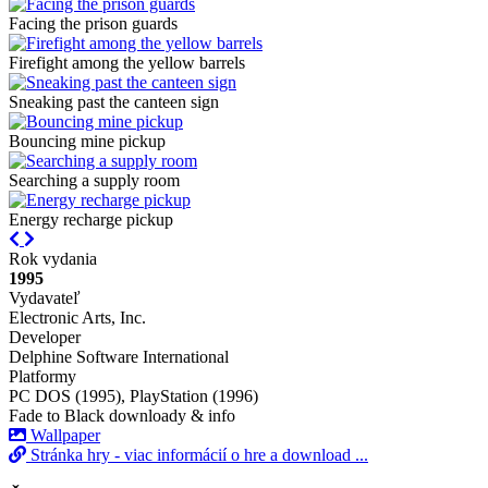
Facing the prison guards
Firefight among the yellow barrels
Sneaking past the canteen sign
Bouncing mine pickup
Searching a supply room
Energy recharge pickup
Previous
Next
Rok vydania
1995
Vydavateľ
Electronic Arts, Inc.
Developer
Delphine Software International
Platformy
PC DOS (1995), PlayStation (1996)
Fade to Black downloady & info
Wallpaper
Stránka hry - viac informácií o hre a download ...