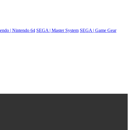
endo | Nintendo 64
SEGA | Master System
SEGA | Game Gear