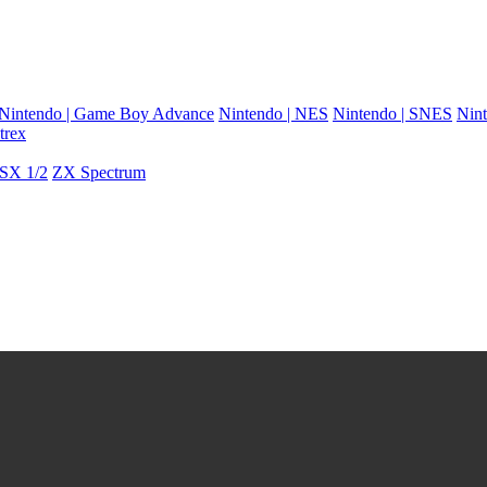
Nintendo | Game Boy Advance
Nintendo | NES
Nintendo | SNES
Nint
trex
SX 1/2
ZX Spectrum