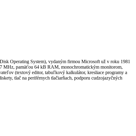
Disk Operating System), vydaným firmou Microsoft už v roku 1981
te 4,77 MHz, pamäťou 64 kB RAM, monochromatickým monitorom,
eľov (textový editor, tabuľkový kalkulátor, kresliace programy a
skety, tlač na periférnych tlačiarňach, podporu cudzojazyčných