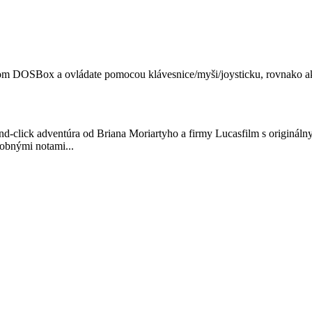
om DOSBox a ovládate pomocou klávesnice/myši/joysticku, rovnako ak
nd-click adventúra od Briana Moriartyho a firmy Lucasfilm s originál
obnými notami...