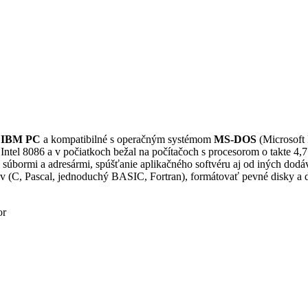
e
IBM PC
a kompatibilné s operačným systémom
MS-DOS
(Microsoft 
Intel 8086 a v počiatkoch bežal na počítačoch s procesorom o tak
ormi a adresármi, spúšťanie aplikačného softvéru aj od iných dodávat
 (C, Pascal, jednoduchý BASIC, Fortran), formátovať pevné disky a di
or