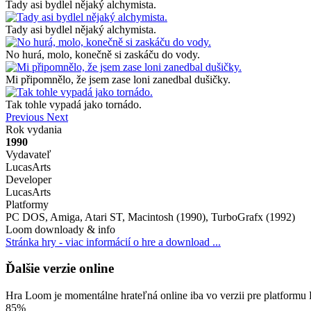
Tady asi bydlel nějaký alchymista.
Tady asi bydlel nějaký alchymista.
No hurá, molo, konečně si zaskáču do vody.
Mi připomnělo, že jsem zase loni zanedbal dušičky.
Tak tohle vypadá jako tornádo.
Previous
Next
Rok vydania
1990
Vydavateľ
LucasArts
Developer
LucasArts
Platformy
PC DOS, Amiga, Atari ST, Macintosh (1990), TurboGrafx (1992)
Loom downloady & info
Stránka hry - viac informácií o hre a download ...
Ďalšie verzie online
Hra Loom je momentálne hrateľná online iba vo verzii pre platform
85%