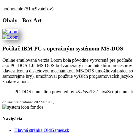
hodnotenie (51 užívateľov)
Obaly - Box Art
Počítač IBM PC s operačným systémom MS-DOS
Online emulovaná verzia
Loom
bola pôvodne vytvorená pre počítač
ako PC DOS 1.0. MS DOS bol zameraný na architektúru procesorov 
klávesnicou a disketovou mechanikou. MS-DOS umožňoval prácu so súb
samozrejme hry), umožňoval použitie vyšších programovacích jazykov
znakov a pod.
PC DOS emulation powered by
JS-dos-6.22
JavaScript emulat
online hra pridaná: 2022-05-11,
Navigácia
Hlavná stránka OldGames.sk