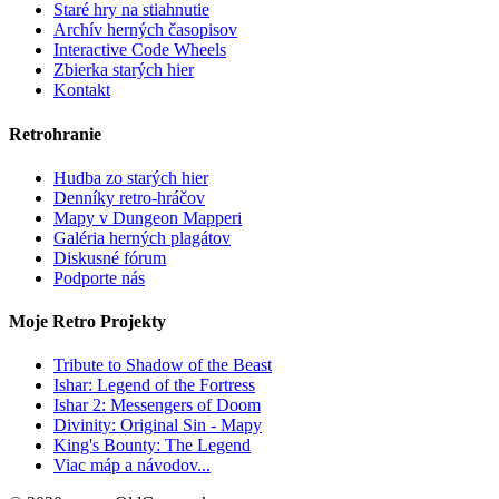
Staré hry na stiahnutie
Archív herných časopisov
Interactive Code Wheels
Zbierka starých hier
Kontakt
Retrohranie
Hudba zo starých hier
Denníky retro-hráčov
Mapy v Dungeon Mapperi
Galéria herných plagátov
Diskusné fórum
Podporte nás
Moje Retro Projekty
Tribute to Shadow of the Beast
Ishar: Legend of the Fortress
Ishar 2: Messengers of Doom
Divinity: Original Sin - Mapy
King's Bounty: The Legend
Viac máp a návodov...