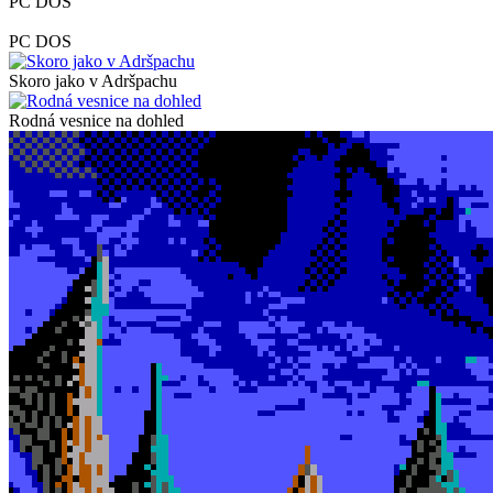
PC DOS
PC DOS
Skoro jako v Adršpachu
Rodná vesnice na dohled