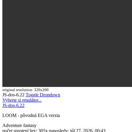
original resolution: 320x200
JS-dos-6.22
Toggle Dropdown
Vyberte si emulátor...
JS-dos-6.22
LOOM - pôvodná EGA verzia
Adventure
fantasy
počet spustení hry: 305x
naposledy: júl 27, 2026, 00:43