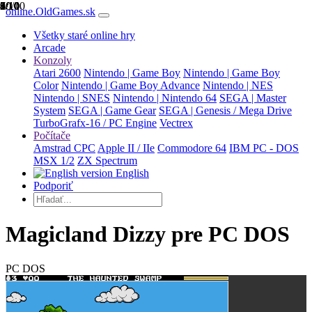
1/10
2/10
3/10
4/10
5/10
6/10
7/10
8/10
9/10
10/10
online.OldGames.sk
Všetky staré online hry
Arcade
Konzoly
Atari 2600
Nintendo | Game Boy
Nintendo | Game Boy
Color
Nintendo | Game Boy Advance
Nintendo | NES
Nintendo | SNES
Nintendo | Nintendo 64
SEGA | Master
System
SEGA | Game Gear
SEGA | Genesis / Mega Drive
TurboGrafx-16 / PC Engine
Vectrex
Počítače
Amstrad CPC
Apple II / IIe
Commodore 64
IBM PC - DOS
MSX 1/2
ZX Spectrum
English
Podporiť
Magicland Dizzy pre PC DOS
PC DOS