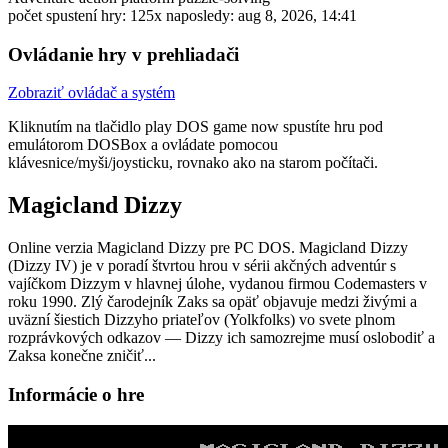
počet spustení hry: 125x
naposledy: aug 8, 2026, 14:41
Ovládanie hry v prehliadači
Zobraziť ovládač a systém
Kliknutím na tlačidlo
play DOS game now
spustíte hru pod
emulátorom DOSBox a ovládate pomocou
klávesnice/myši/joysticku, rovnako ako na starom počítači.
Magicland Dizzy
Online verzia Magicland Dizzy pre
PC DOS
. Magicland Dizzy
(Dizzy IV) je v poradí štvrtou hrou v sérii akčných adventúr s
vajíčkom Dizzym v hlavnej úlohe, vydanou firmou Codemasters v
roku 1990. Zlý čarodejník Zaks sa opäť objavuje medzi živými a
uväzní šiestich Dizzyho priateľov (Yolkfolks) vo svete plnom
rozprávkových odkazov — Dizzy ich samozrejme musí oslobodiť a
Zaksa konečne zničiť...
Informácie o hre