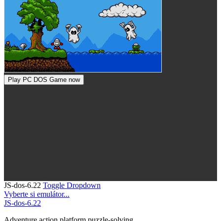
Play PC DOS Game now
JS-dos-6.22
Toggle Dropdown
Vyberte si emulátor...
JS-dos-6.22
Adventure
action
platform
puzzle-solving