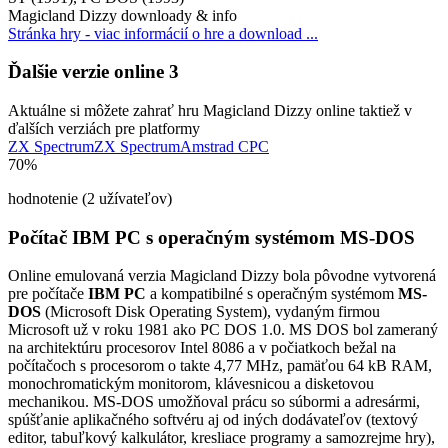
Magicland Dizzy downloady & info
Stránka hry - viac informácií o hre a download ...
Ďalšie verzie online
3
Aktuálne si môžete zahrať hru Magicland Dizzy online taktiež v
ďalších verziách pre platformy
ZX Spectrum
ZX Spectrum
Amstrad CPC
70%
hodnotenie (2 užívateľov)
Počítač IBM PC s operačným systémom MS-DOS
Online emulovaná verzia
Magicland Dizzy
bola pôvodne vytvorená
pre počítače
IBM PC
a kompatibilné s operačným systémom
MS-
DOS
(Microsoft Disk Operating System), vydaným firmou
Microsoft už v roku 1981 ako PC DOS 1.0. MS DOS bol zameraný
na architektúru procesorov Intel 8086 a v počiatkoch bežal na
počítačoch s procesorom o takte 4,77 MHz, pamäťou 64 kB RAM,
monochromatickým monitorom, klávesnicou a disketovou
mechanikou. MS-DOS umožňoval prácu so súbormi a adresármi,
spúšťanie aplikačného softvéru aj od iných dodávateľov (textový
editor, tabuľkový kalkulátor, kresliace programy a samozrejme hry),