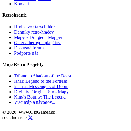
Kontakt
Retrohranie
Hudba zo starých hier
Denníky retro-hráčov
Mapy v Dungeon Mapperi
Galéria herných plagátov
Diskusné fórum
Podporte nás
Moje Retro Projekty
Tribute to Shadow of the Beast
Ishar: Legend of the Fortress
Ishar 2: Messengers of Doom
Divinity: Original Sin - Mapy
King's Bounty: The Legend
Viac máp a návodov...
© 2020, www.OldGames.sk
.
sociálne siete