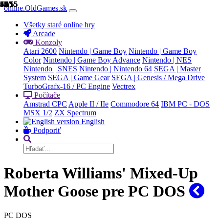
1/15
2/15
3/15
4/15
5/15
6/15
7/15
8/15
9/15
10/15
11/15
12/15
13/15
14/15
15/15
online.OldGames.sk
Všetky staré online hry
Arcade
Konzoly
Atari 2600
Nintendo | Game Boy
Nintendo | Game Boy
Color
Nintendo | Game Boy Advance
Nintendo | NES
Nintendo | SNES
Nintendo | Nintendo 64
SEGA | Master
System
SEGA | Game Gear
SEGA | Genesis / Mega Drive
TurboGrafx-16 / PC Engine
Vectrex
Počítače
Amstrad CPC
Apple II / IIe
Commodore 64
IBM PC - DOS
MSX 1/2
ZX Spectrum
English
Podporiť
Roberta Williams' Mixed-Up
Mother Goose pre PC DOS
PC DOS