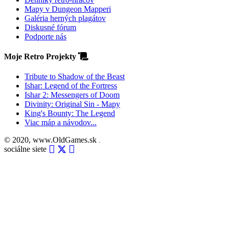
Mapy v Dungeon Mapperi
Galéria herných plagátov
Diskusné fórum
Podporte nás
Moje Retro Projekty
Tribute to Shadow of the Beast
Ishar: Legend of the Fortress
Ishar 2: Messengers of Doom
Divinity: Original Sin - Mapy
King's Bounty: The Legend
Viac máp a návodov...
© 2020, www.OldGames.sk
.
sociálne siete