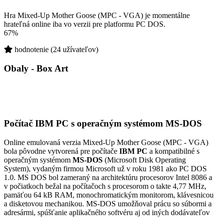
Hra Mixed-Up Mother Goose (MPC - VGA) je momentálne
hrateľná online iba vo verzii pre platformu PC DOS.
67%
hodnotenie (24 užívateľov)
Obaly - Box Art
Počítač IBM PC s operačným systémom MS-DOS
Online emulovaná verzia
Mixed-Up Mother Goose (MPC - VGA)
bola pôvodne vytvorená pre počítače
IBM PC
a kompatibilné s
operačným systémom
MS-DOS
(Microsoft Disk Operating
System), vydaným firmou Microsoft už v roku 1981 ako PC DOS
1.0. MS DOS bol zameraný na architektúru procesorov Intel 8086 a
v počiatkoch bežal na počítačoch s procesorom o takte 4,77 MHz,
pamäťou 64 kB RAM, monochromatickým monitorom, klávesnicou
a disketovou mechanikou. MS-DOS umožňoval prácu so súbormi a
adresármi, spúšťanie aplikačného softvéru aj od iných dodávateľov