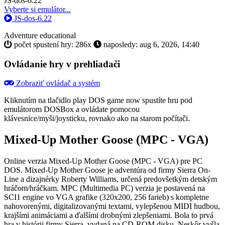
JS-dos-6.22
Dropdown
Vyberte si emulátor...
JS-dos-6.22
Adventure
educational
počet spustení hry: 286x
naposledy: aug 6, 2026, 14:40
Ovládanie hry v prehliadači
Zobraziť ovládač a systém
Kliknutím na tlačidlo
play DOS game now
spustíte hru pod
emulátorom DOSBox a ovládate pomocou
klávesnice/myši/joysticku, rovnako ako na starom počítači.
Mixed-Up Mother Goose (MPC - VGA)
Online verzia Mixed-Up Mother Goose (MPC - VGA) pre
PC
DOS
. Mixed-Up Mother Goose je adventúra od firmy Sierra On-
Line a dizajnérky Roberty Williams, určená predovšetkým detským
hráčom/hráčkam. MPC (Multimedia PC) verzia je postavená na
SCI1 engine vo VGA grafike (320x200, 256 farieb) s kompletne
nahovorenými, digitalizovanými textami, vylepšenou MIDI hudbou,
krajšími animáciami a ďalšími drobnými zlepšeniami. Bola to prvá
hra v histórii firmy Sierra, vydaná na CD-ROM disku. Neskôr vyšla