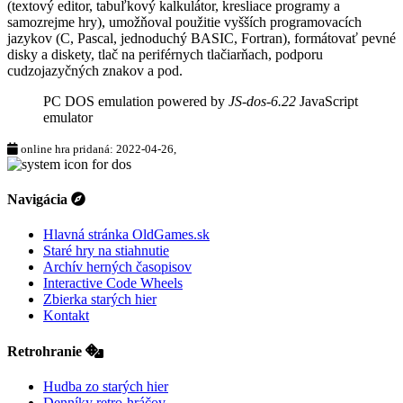
(textový editor, tabuľkový kalkulátor, kresliace programy a
samozrejme hry), umožňoval použitie vyšších programovacích
jazykov (C, Pascal, jednoduchý BASIC, Fortran), formátovať pevné
disky a diskety, tlač na periférnych tlačiarňach, podporu
cudzojazyčných znakov a pod.
PC DOS emulation powered by
JS-dos-6.22
JavaScript
emulator
online hra pridaná: 2022-04-26,
Navigácia
Hlavná stránka OldGames.sk
Staré hry na stiahnutie
Archív herných časopisov
Interactive Code Wheels
Zbierka starých hier
Kontakt
Retrohranie
Hudba zo starých hier
Denníky retro-hráčov