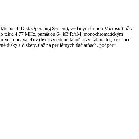
Microsoft Disk Operating System), vydaným firmou Microsoft už v
orom o takte 4,77 MHz, pamäťou 64 kB RAM, monochromatickým
ých dodávateľov (textový editor, tabuľkový kalkulátor, kresliace
disky a diskety, tlač na periférnych tlačiarňach, podporu