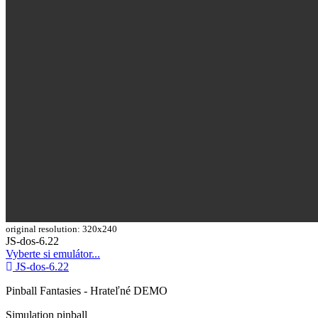
original resolution: 320x240
Toggle
JS-dos-6.22
Dropdown
Vyberte si emulátor...
JS-dos-6.22
Pinball Fantasies - Hrateľné DEMO
Simulation
pinball