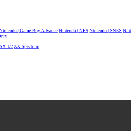
Nintendo | Game Boy Advance
Nintendo | NES
Nintendo | SNES
Nint
trex
SX 1/2
ZX Spectrum