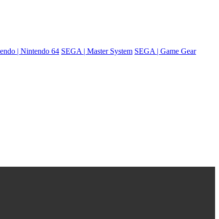
endo | Nintendo 64
SEGA | Master System
SEGA | Game Gear