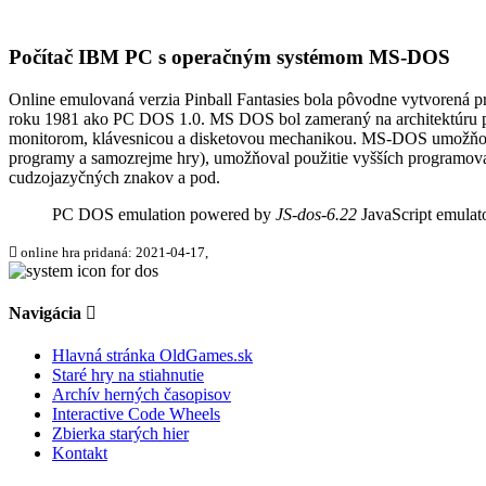
Počítač IBM PC s operačným systémom MS-DOS
Online emulovaná verzia
Pinball Fantasies
bola pôvodne vytvorená p
roku 1981 ako PC DOS 1.0. MS DOS bol zameraný na architektúru p
monitorom, klávesnicou a disketovou mechanikou. MS-DOS umožňoval p
programy a samozrejme hry), umožňoval použitie vyšších programovac
cudzojazyčných znakov a pod.
PC DOS emulation powered by
JS-dos-6.22
JavaScript emulat
online hra pridaná: 2021-04-17,
Navigácia
Hlavná stránka OldGames.sk
Staré hry na stiahnutie
Archív herných časopisov
Interactive Code Wheels
Zbierka starých hier
Kontakt