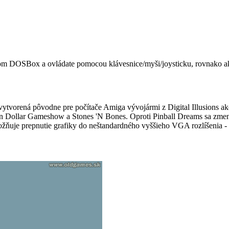
om DOSBox a ovládate pomocou klávesnice/myši/joysticku, rovnako ak
ra vytvorená pôvodne pre počítače Amiga vývojármi z Digital Illusions
lion Dollar Gameshow a Stones 'N Bones. Oproti Pinball Dreams sa zmeni
možňuje prepnutie grafiky do neštandardného vyššieho VGA rozlíšenia 