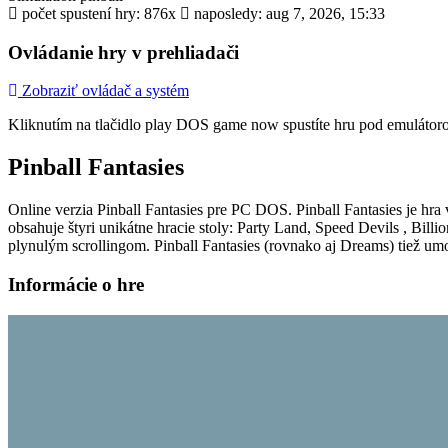
počet spustení hry: 876x
naposledy: aug 7, 2026, 15:33
Ovládanie hry v prehliadači
Zobraziť ovládač a systém
Kliknutím na tlačidlo
play DOS game now
spustíte hru pod emulátor
Pinball Fantasies
Online verzia Pinball Fantasies pre
PC DOS
. Pinball Fantasies je h
obsahuje štyri unikátne hracie stoly: Party Land, Speed Devils , Bil
plynulým scrollingom. Pinball Fantasies (rovnako aj Dreams) tiež u
Informácie o hre