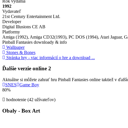
Rok vydania
1992
Vydavateľ
21st Century Entertainment Ltd.
Developer
Digital Illusions CE AB
Platformy
Amiga (1992), Amiga CD32(1993), PC DOS (1994), Atari Jaguar, Ga
Pinball Fantasies downloady & info
Wallpaper
Stones & Bones
Stránka hry - viac informácií o hre a download ...
Ďalšie verzie online
2
Aktuálne si môžete zahrať hru Pinball Fantasies online taktiež v ďalší
SNES
Game Boy
80%
hodnotenie (42 užívateľov)
Obaly - Box Art