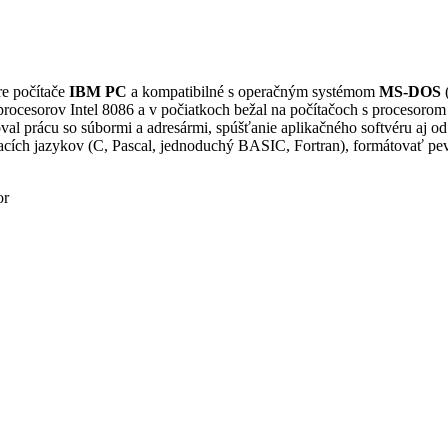
re počítače
IBM PC
a kompatibilné s operačným systémom
MS-DOS
(
rocesorov Intel 8086 a v počiatkoch bežal na počítačoch s proces
rácu so súbormi a adresármi, spúšťanie aplikačného softvéru aj od in
ích jazykov (C, Pascal, jednoduchý BASIC, Fortran), formátovať pevné 
or