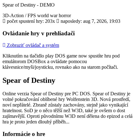
Spear of Destiny - DEMO
3D-Action / FPS
world war
horror
počet spustení hry: 203x
naposledy: aug 7, 2026, 19:03
Ovládanie hry v prehliadači
Zobraziť ovládač a systém
Kliknutím na tlačidlo
play DOS game now
spustíte hru pod
emulátorom DOSBox a ovládate pomocou
klávesnice/myši/joysticku, rovnako ako na starom počítači.
Spear of Destiny
Online verzia Spear of Destiny pre
PC DOS
. Spear of Destiny je
volné pokračování oblíbené hry Wolfenstein 3D. Nová prostředí,
noví nepřátelé. Zbraně zůstaly zachovány, stejně jako vynikající
hratelnost. SoD je o něco těžší než W3D, také je ovšem o dost
zajímavější. Oproti původnímu W3D není dělena do epizod a celá
hra je proto jeden dlouhý příběh...
Informácie o hre