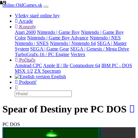
1/9
2/9
3/9
4/9
5/9
6/9
7/9
8/9
9/9
online.OldGames.sk
Všetky staré online hry
Arcade
Konzoly
Atari 2600
Nintendo | Game Boy
Nintendo | Game Boy
Color
Nintendo | Game Boy Advance
Nintendo | NES
Nintendo | SNES
Nintendo | Nintendo 64
SEGA | Master
System
SEGA | Game Gear
SEGA | Genesis / Mega Drive
TurboGrafx-16 / PC Engine
Vectrex
Počítače
Amstrad CPC
Apple II / IIe
Commodore 64
IBM PC - DOS
MSX 1/2
ZX Spectrum
English
Podporiť
Spear of Destiny pre PC DOS
PC DOS