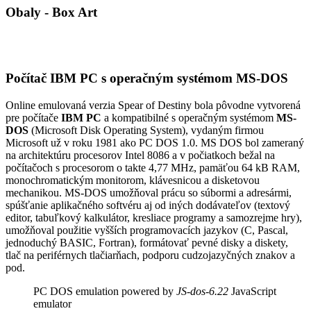
Obaly - Box Art
Počítač IBM PC s operačným systémom MS-DOS
Online emulovaná verzia
Spear of Destiny
bola pôvodne vytvorená
pre počítače
IBM PC
a kompatibilné s operačným systémom
MS-
DOS
(Microsoft Disk Operating System), vydaným firmou
Microsoft už v roku 1981 ako PC DOS 1.0. MS DOS bol zameraný
na architektúru procesorov Intel 8086 a v počiatkoch bežal na
počítačoch s procesorom o takte 4,77 MHz, pamäťou 64 kB RAM,
monochromatickým monitorom, klávesnicou a disketovou
mechanikou. MS-DOS umožňoval prácu so súbormi a adresármi,
spúšťanie aplikačného softvéru aj od iných dodávateľov (textový
editor, tabuľkový kalkulátor, kresliace programy a samozrejme hry),
umožňoval použitie vyšších programovacích jazykov (C, Pascal,
jednoduchý BASIC, Fortran), formátovať pevné disky a diskety,
tlač na periférnych tlačiarňach, podporu cudzojazyčných znakov a
pod.
PC DOS emulation powered by
JS-dos-6.22
JavaScript
emulator