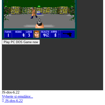
Play PC DOS Game now
Toggle
JS-dos-6.22
Dropdown
Vyberte si emulátor...
JS-dos-6.22