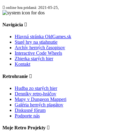
online hra pridaná: 2021-05-25,
Navigácia
Hlavná stránka OldGames.sk
Staré hry na stiahnutie
Archív herných časopisov
Interactive Code Wheels
Zbierka starých hier
Kontakt
Retrohranie
Hudba zo starých hier
Denníky retro-hráčov
Mapy v Dungeon Mapperi
Galéria herných plagátov
Diskusné fórum
Podporte nás
Moje Retro Projekty