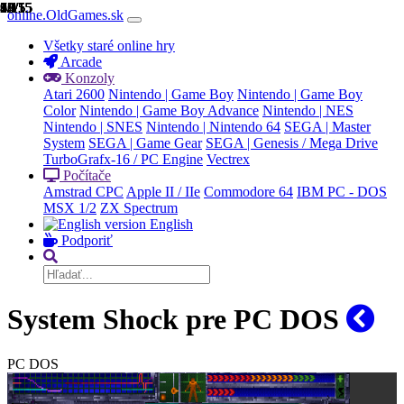
1/15
2/15
3/15
4/15
5/15
6/15
7/15
8/15
9/15
10/15
11/15
12/15
13/15
14/15
15/15
online.OldGames.sk
Všetky staré online hry
Arcade
Konzoly
Atari 2600
Nintendo | Game Boy
Nintendo | Game Boy
Color
Nintendo | Game Boy Advance
Nintendo | NES
Nintendo | SNES
Nintendo | Nintendo 64
SEGA | Master
System
SEGA | Game Gear
SEGA | Genesis / Mega Drive
TurboGrafx-16 / PC Engine
Vectrex
Počítače
Amstrad CPC
Apple II / IIe
Commodore 64
IBM PC - DOS
MSX 1/2
ZX Spectrum
English
Podporiť
System Shock pre PC DOS
PC DOS