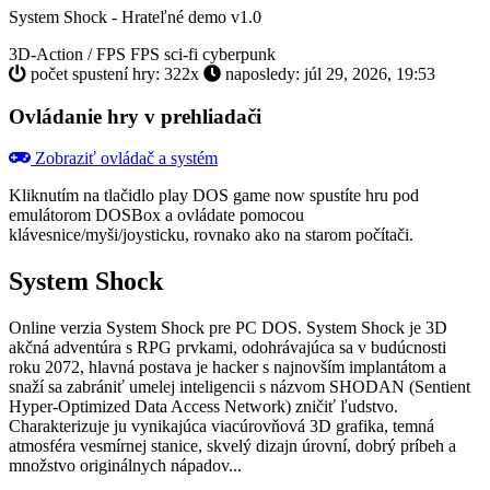
System Shock - Hrateľné demo v1.0
3D-Action / FPS
FPS
sci-fi
cyberpunk
počet spustení hry: 322x
naposledy: júl 29, 2026, 19:53
Ovládanie hry v prehliadači
Zobraziť ovládač a systém
Kliknutím na tlačidlo
play DOS game now
spustíte hru pod
emulátorom DOSBox a ovládate pomocou
klávesnice/myši/joysticku, rovnako ako na starom počítači.
System Shock
Online verzia System Shock pre
PC DOS
. System Shock je 3D
akčná adventúra s RPG prvkami, odohrávajúca sa v budúcnosti
roku 2072, hlavná postava je hacker s najnovším implantátom a
snaží sa zabrániť umelej inteligencii s názvom SHODAN (Sentient
Hyper-Optimized Data Access Network) zničiť ľudstvo.
Charakterizuje ju vynikajúca viacúrovňová 3D grafika, temná
atmosféra vesmírnej stanice, skvelý dizajn úrovní, dobrý príbeh a
množstvo originálnych nápadov...