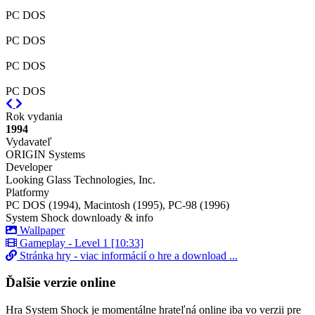
PC DOS
PC DOS
PC DOS
PC DOS
Previous
Next
Rok vydania
1994
Vydavateľ
ORIGIN Systems
Developer
Looking Glass Technologies, Inc.
Platformy
PC DOS (1994), Macintosh (1995), PC-98 (1996)
System Shock downloady & info
Wallpaper
Gameplay - Level 1 [10:33]
Stránka hry - viac informácií o hre a download ...
Ďalšie verzie online
Hra System Shock je momentálne hrateľná online iba vo verzii pre