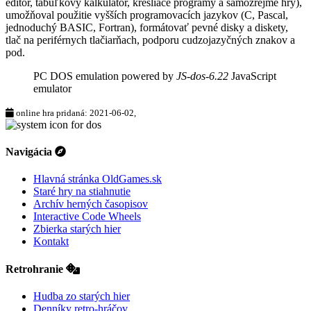
editor, tabuľkový kalkulátor, kresliace programy a samozrejme hry),
umožňoval použitie vyšších programovacích jazykov (C, Pascal,
jednoduchý BASIC, Fortran), formátovať pevné disky a diskety,
tlač na periférnych tlačiarňach, podporu cudzojazyčných znakov a
pod.
PC DOS emulation powered by
JS-dos-6.22
JavaScript
emulator
online hra pridaná: 2021-06-02,
Navigácia
Hlavná stránka OldGames.sk
Staré hry na stiahnutie
Archív herných časopisov
Interactive Code Wheels
Zbierka starých hier
Kontakt
Retrohranie
Hudba zo starých hier
Denníky retro-hráčov