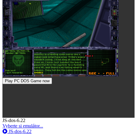
Play PC DOS Game now
Toggle
JS-dos-6.22
Dropdown
Vyberte si emulátor...
JS-dos-6.22