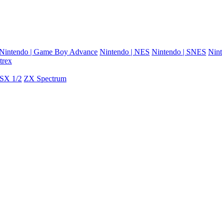
Nintendo | Game Boy Advance
Nintendo | NES
Nintendo | SNES
Nint
trex
SX 1/2
ZX Spectrum