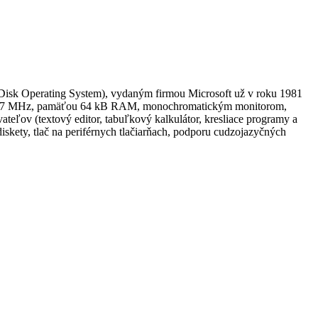
Disk Operating System), vydaným firmou Microsoft už v roku 1981
te 4,77 MHz, pamäťou 64 kB RAM, monochromatickým monitorom,
eľov (textový editor, tabuľkový kalkulátor, kresliace programy a
skety, tlač na periférnych tlačiarňach, podporu cudzojazyčných