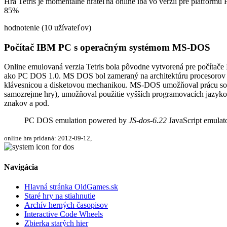
Hra Tetris je momentálne hrateľná online iba vo verzii pre platform
85%
hodnotenie (10 užívateľov)
Počítač IBM PC s operačným systémom MS-DOS
Online emulovaná verzia
Tetris
bola pôvodne vytvorená pre počítače
ako PC DOS 1.0. MS DOS bol zameraný na architektúru procesorov 
klávesnicou a disketovou mechanikou. MS-DOS umožňoval prácu so súb
samozrejme hry), umožňoval použitie vyšších programovacích jazykov
znakov a pod.
PC DOS emulation powered by
JS-dos-6.22
JavaScript emulat
online hra pridaná: 2012-09-12,
Navigácia
Hlavná stránka OldGames.sk
Staré hry na stiahnutie
Archív herných časopisov
Interactive Code Wheels
Zbierka starých hier