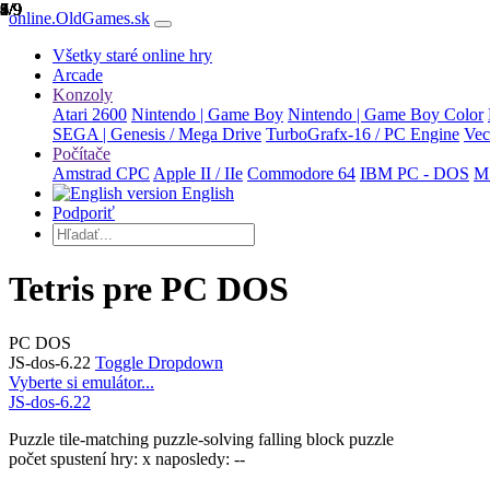
1/9
2/9
3/9
4/9
5/9
6/9
7/9
8/9
9/9
online.OldGames.sk
Všetky staré online hry
Arcade
Konzoly
Atari 2600
Nintendo | Game Boy
Nintendo | Game Boy Color
SEGA | Genesis / Mega Drive
TurboGrafx-16 / PC Engine
Vec
Počítače
Amstrad CPC
Apple II / IIe
Commodore 64
IBM PC - DOS
M
English
Podporiť
Tetris pre PC DOS
PC DOS
JS-dos-6.22
Toggle Dropdown
Vyberte si emulátor...
JS-dos-6.22
Puzzle
tile-matching
puzzle-solving
falling block puzzle
počet spustení hry: x
naposledy: --