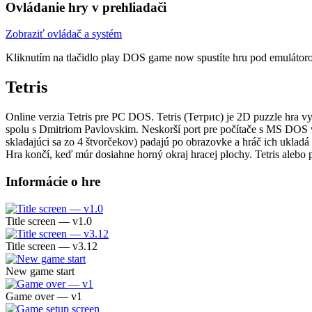
Ovládanie hry v prehliadači
Zobraziť ovládač a systém
Kliknutím na tlačidlo
play DOS game now
spustíte hru pod emulátor
Tetris
Online verzia Tetris pre
PC DOS
. Tetris (Тетрис) je 2D puzzle hra
spolu s Dmitriom Pavlovskim. Neskorší port pre počítače s MS DOS 
skladajúci sa zo 4 štvorčekov) padajú po obrazovke a hráč ich uklad
Hra končí, keď múr dosiahne horný okraj hracej plochy. Tetris alebo p
Informácie o hre
Title screen — v1.0
Title screen — v3.12
New game start
Game over — v1