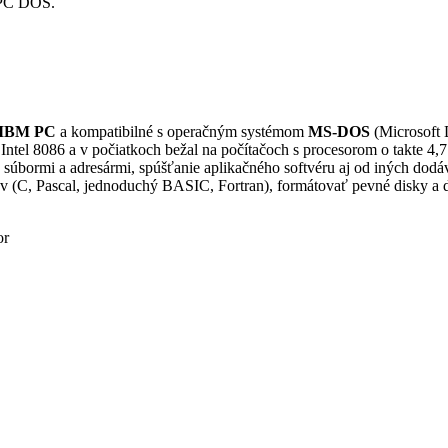
u PC DOS.
IBM PC
a kompatibilné s operačným systémom
MS-DOS
(Microsoft 
Intel 8086 a v počiatkoch bežal na počítačoch s procesorom o tak
ormi a adresármi, spúšťanie aplikačného softvéru aj od iných dodávat
 (C, Pascal, jednoduchý BASIC, Fortran), formátovať pevné disky a di
or