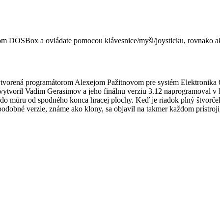
om DOSBox a ovládate pomocou klávesnice/myši/joysticku, rovnako ak
 vytvorená programátorom Alexejom Pažitnovom pre systém Elektronik
vytvoril Vadim Gerasimov a jeho finálnu verziu 3.12 naprogramoval v
á do múru od spodného konca hracej plochy. Keď je riadok plný štvorček
odobné verzie, známe ako klony, sa objavil na takmer každom prístroji, 