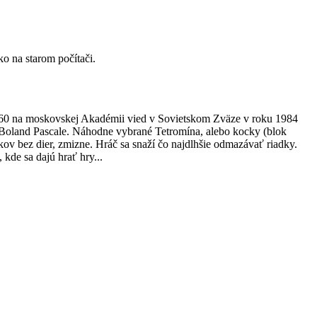
o na starom počítači.
a 60 na moskovskej Akadémii vied v Sovietskom Zväze v roku 1984
 Boland Pascale. Náhodne vybrané Tetromína, alebo kocky (blok
ov bez dier, zmizne. Hráč sa snaží čo najdlhšie odmazávať riadky.
kde sa dajú hrať hry...