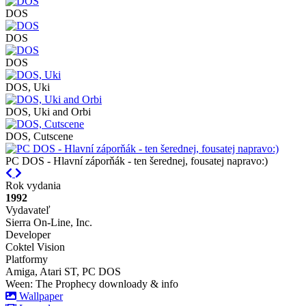
DOS
DOS
DOS
DOS, Uki
DOS, Uki and Orbi
DOS, Cutscene
PC DOS - Hlavní záporňák - ten šerednej, fousatej napravo:)
Previous
Next
Rok vydania
1992
Vydavateľ
Sierra On-Line, Inc.
Developer
Coktel Vision
Platformy
Amiga, Atari ST, PC DOS
Ween: The Prophecy downloady & info
Wallpaper