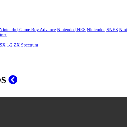
Nintendo | Game Boy Advance
Nintendo | NES
Nintendo | SNES
Nint
trex
SX 1/2
ZX Spectrum
OS