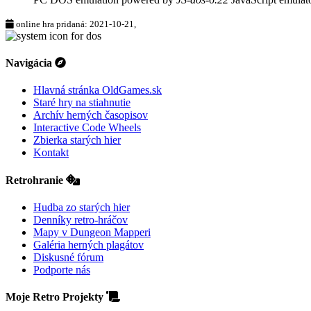
online hra pridaná: 2021-10-21,
Navigácia
Hlavná stránka OldGames.sk
Staré hry na stiahnutie
Archív herných časopisov
Interactive Code Wheels
Zbierka starých hier
Kontakt
Retrohranie
Hudba zo starých hier
Denníky retro-hráčov
Mapy v Dungeon Mapperi
Galéria herných plagátov
Diskusné fórum
Podporte nás
Moje Retro Projekty