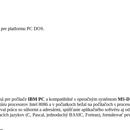
i pre platformu PC DOS.
á pre počítače
IBM PC
a kompatibilné s operačným systémom
MS-D
úru procesorov Intel 8086 a v počiatkoch bežal na počítačoch s pr
rácu so súbormi a adresármi, spúšťanie aplikačného softvéru aj od in
ích jazykov (C, Pascal, jednoduchý BASIC, Fortran), formátovať pevné 
or