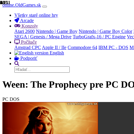
1/11
2/11
3/11
4/11
5/11
6/11
7/11
8/11
9/11
10/11
11/11
online.OldGames.sk
Všetky staré online hry
Arcade
Konzoly
Atari 2600
Nintendo | Game Boy
Nintendo | Game Boy Color
SEGA | Genesis / Mega Drive
TurboGrafx-16 / PC Engine
Vec
Počítače
Amstrad CPC
Apple II / IIe
Commodore 64
IBM PC - DOS
M
English
Podporiť
Ween: The Prophecy pre PC D
PC DOS