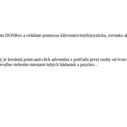
om DOSBox a ovládate pomocou klávesnice/myši/joysticku, rovnako ak
 je kreslená point-and-click adventúra z pohľadu prvej osoby od tvorco
revažne riešením miestami tuhých hádaniek a puzzlov...