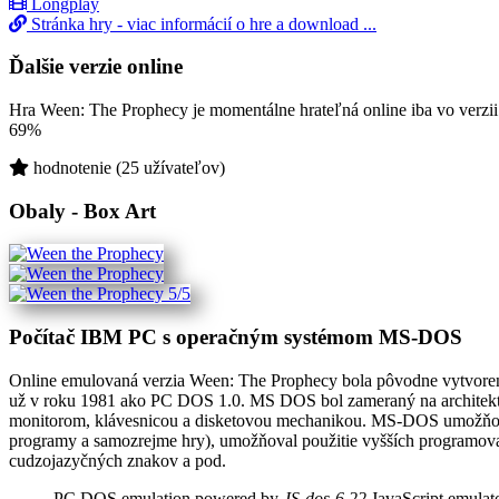
Longplay
Stránka hry - viac informácií o hre a download ...
Ďalšie verzie online
Hra Ween: The Prophecy je momentálne hrateľná online iba vo verzi
69%
hodnotenie (25 užívateľov)
Obaly - Box Art
Počítač IBM PC s operačným systémom MS-DOS
Online emulovaná verzia
Ween: The Prophecy
bola pôvodne vytvoren
už v roku 1981 ako PC DOS 1.0. MS DOS bol zameraný na architekt
monitorom, klávesnicou a disketovou mechanikou. MS-DOS umožňoval p
programy a samozrejme hry), umožňoval použitie vyšších programovac
cudzojazyčných znakov a pod.
PC DOS emulation powered by
JS-dos-6.22
JavaScript emulat