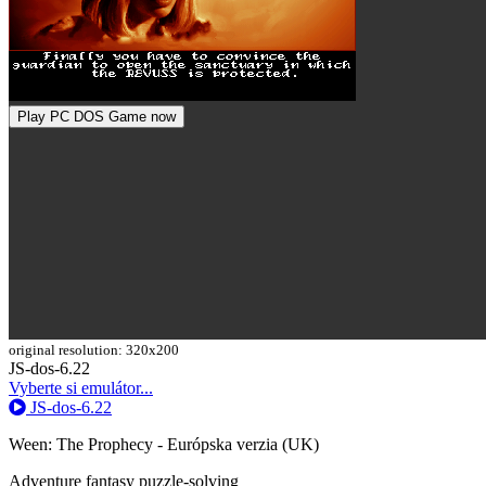
Play PC DOS Game now
original resolution: 320x200
Toggle
JS-dos-6.22
Dropdown
Vyberte si emulátor...
JS-dos-6.22
Ween: The Prophecy - Európska verzia (UK)
Adventure
fantasy
puzzle-solving