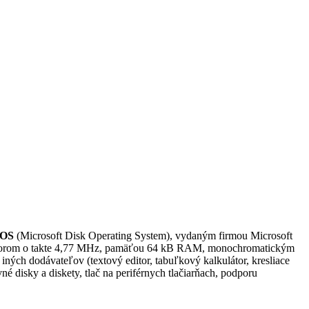
OS
(Microsoft Disk Operating System), vydaným firmou Microsoft
ocesorom o takte 4,77 MHz, pamäťou 64 kB RAM, monochromatickým
ých dodávateľov (textový editor, tabuľkový kalkulátor, kresliace
disky a diskety, tlač na periférnych tlačiarňach, podporu