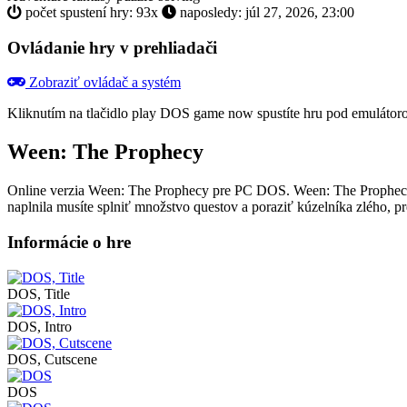
počet spustení hry: 93x
naposledy: júl 27, 2026, 23:00
Ovládanie hry v prehliadači
Zobraziť ovládač a systém
Kliknutím na tlačidlo
play DOS game now
spustíte hru pod emulátor
Ween: The Prophecy
Online verzia Ween: The Prophecy pre
PC DOS
. Ween: The Prophecy
naplnila musíte splniť množstvo questov a poraziť kúzelníka zlého, p
Informácie o hre
DOS, Title
DOS, Intro
DOS, Cutscene
DOS