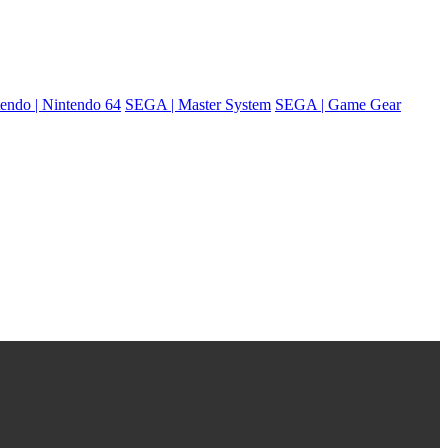
endo | Nintendo 64
SEGA | Master System
SEGA | Game Gear