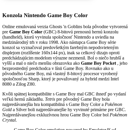
Konzola Nintendo Game Boy Color
Online emulovaná verzia
Ghosts 'n Goblins
bola pôvodne vytvorená
pre
Game Boy Color
(GBC) 8-bitovú prenosnú hernú konzolu
(handheld), ktorú vyvinula spoločnosť Nintendo a uviedla na
medzinárodný trh v roku 1998. Ako nástupca Game Boy série
konzol sa vyznačoval predovšetkým farebným nepodsvieteným
displejom (rozlíšenie 160x144 px), inak sa celkový dizajn oproti
predchádzajúcim modelom výrazne nezmenil. Bol o niečo hrubší a
vyšší a mal o niečo menšiu obrazovku ako
Game Boy Pocket
, jeho
bezprostredný predchodca v línii Game Boy. Rovnako ako u
pôvodného Game Boy, má vlastný 8-bitový procesor vyrobený
spoločnosťou Sharp, ktorý je považovaný za hybrid medzi Intel
8080 a Zilog Z80.
Kvôli spätnej kompatibilite s Game Boy mal GBC ihneď po vydaní
veľkú hernú základňu.
Tetris
pre pôvodný Game Boy bola
najpredávanejšia hra kompatibilná s Game Boy Color a
Pokémon
Gold
a Silver boli najpredávanejšie hy vyvinuté primárne pre GBC.
Najpredávanejšou exkluzívnou hrou Game Boy Color bol
Pokémon
Crystal
.
Game Boy Color emulation powered by
EmulatorJS v4