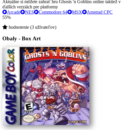
Aktuálne si môžete zahrať hru Ghosts 'n Goblins online taktiež v
ďalších verziách pre platformy
Arcade
NES
Commodore 64
MSX
Amstrad CPC
55%
hodnotenie (3 užívateľov)
Obaly - Box Art