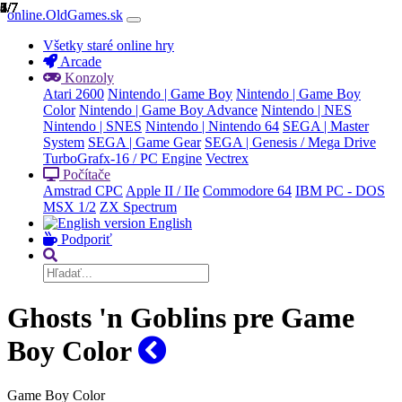
1/7
2/7
3/7
4/7
5/7
6/7
7/7
online.OldGames.sk
Všetky staré online hry
Arcade
Konzoly
Atari 2600
Nintendo | Game Boy
Nintendo | Game Boy
Color
Nintendo | Game Boy Advance
Nintendo | NES
Nintendo | SNES
Nintendo | Nintendo 64
SEGA | Master
System
SEGA | Game Gear
SEGA | Genesis / Mega Drive
TurboGrafx-16 / PC Engine
Vectrex
Počítače
Amstrad CPC
Apple II / IIe
Commodore 64
IBM PC - DOS
MSX 1/2
ZX Spectrum
English
Podporiť
Ghosts 'n Goblins pre Game
Boy Color
Game Boy Color