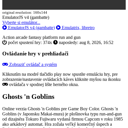
original resolution: 160x144
Toggle
EmulatorJS v4 (gambatte)
Dropdown
Vyberte si emulátor...
EmulatorJS v4 (gambatte)
Emulatrix, libretro
Action
arcade
fantasy
platform
run and gun
počet spustení hry: 374x
naposledy: aug 8, 2026, 16:52
Ovládanie hry v prehliadači
Zobraziť ovládač a systém
Kliknutím na modré tlačidlo
play now
spustíte emuláciu hry, pre
zobrazenie/nastavenie ovládacích káves kliknite myšou na ikonku
ovládača v spodnej lište herného okna.
Ghosts 'n Goblins
Online verzia Ghosts 'n Goblins pre
Game Boy Color
. Ghosts 'n
Goblins (v Japonsku Makai-mura) je plošinovka typu run-and-gun
od dizajnéra Tokuro Fujiwaru vydaná firmou Capcom v roku 1985
ako arkádový automat. Hra zožala veľký komerčný úspech a