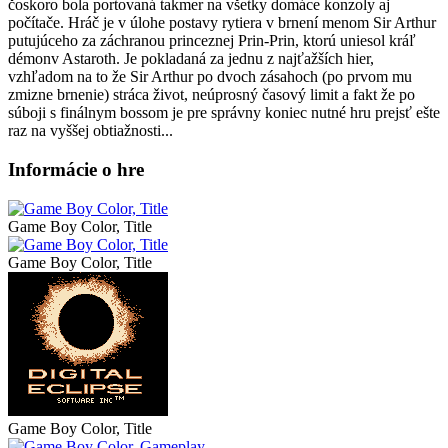
čoskoro bola portovaná takmer na všetky domáce konzoly aj
počítače. Hráč je v úlohe postavy rytiera v brnení menom Sir Arthur
putujúceho za záchranou princeznej Prin-Prin, ktorú uniesol kráľ
démonv Astaroth. Je pokladaná za jednu z najťažších hier,
vzhľadom na to že Sir Arthur po dvoch zásahoch (po prvom mu
zmizne brnenie) stráca život, neúprosný časový limit a fakt že po
súboji s finálnym bossom je pre správny koniec nutné hru prejsť ešte
raz na vyššej obtiažnosti...
Informácie o hre
Game Boy Color, Title
Game Boy Color, Title
Game Boy Color, Title