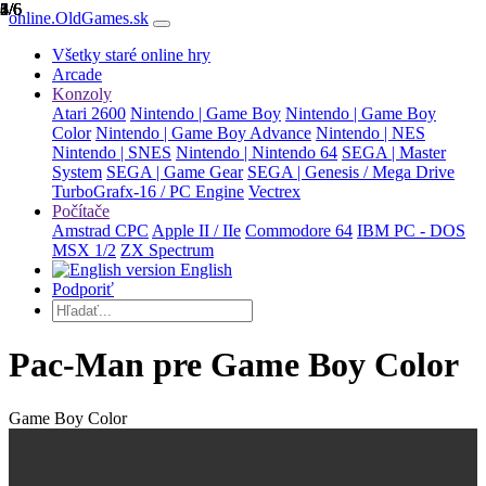
1/6
2/6
3/6
4/6
5/6
6/6
online.OldGames.sk
Všetky staré online hry
Arcade
Konzoly
Atari 2600
Nintendo | Game Boy
Nintendo | Game Boy
Color
Nintendo | Game Boy Advance
Nintendo | NES
Nintendo | SNES
Nintendo | Nintendo 64
SEGA | Master
System
SEGA | Game Gear
SEGA | Genesis / Mega Drive
TurboGrafx-16 / PC Engine
Vectrex
Počítače
Amstrad CPC
Apple II / IIe
Commodore 64
IBM PC - DOS
MSX 1/2
ZX Spectrum
English
Podporiť
Pac-Man pre Game Boy Color
Game Boy Color