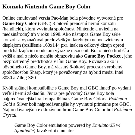
Konzola Nintendo Game Boy Color
Online emulovaná verzia
Pac-Man
bola pôvodne vytvorená pre
Game Boy Color
(GBC) 8-bitovú prenosnú hernú konzolu
(handheld), ktorú vyvinula spoločnosť Nintendo a uviedla na
medzinárodný trh v roku 1998. Ako nástupca Game Boy série
konzol sa vyznačoval predovšetkým farebným nepodsvieteným
displejom (rozlíšenie 160x144 px), inak sa celkový dizajn oproti
predchádzajúcim modelom výrazne nezmenil. Bol o niečo hrubší a
vyšší a mal o niečo menšiu obrazovku ako
Game Boy Pocket
, jeho
bezprostredný predchodca v línii Game Boy. Rovnako ako u
pôvodného Game Boy, má vlastný 8-bitový procesor vyrobený
spoločnosťou Sharp, ktorý je považovaný za hybrid medzi Intel
8080 a Zilog Z80.
Kvôli spätnej kompatibilite s Game Boy mal GBC ihneď po vydaní
veľkú hernú základňu.
Tetris
pre pôvodný Game Boy bola
najpredávanejšia hra kompatibilná s Game Boy Color a
Pokémon
Gold
a Silver boli najpredávanejšie hy vyvinuté primárne pre GBC.
Najpredávanejšou exkluzívnou hrou Game Boy Color bol
Pokémon
Crystal
.
Game Boy Color emulation powered by
EmulatorJS v4
(gambatte)
JavaScript emulator