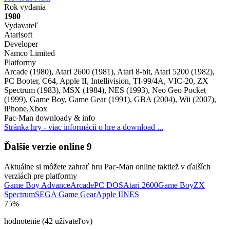
Rok vydania
1980
Vydavateľ
Atarisoft
Developer
Namco Limited
Platformy
Arcade (1980), Atari 2600 (1981), Atari 8-bit, Atari 5200 (1982),
PC Booter, C64, Apple II, Intellivision, TI-99/4A, VIC-20, ZX
Spectrum (1983), MSX (1984), NES (1993), Neo Geo Pocket
(1999), Game Boy, Game Gear (1991), GBA (2004), Wii (2007),
iPhone,Xbox
Pac-Man downloady & info
Stránka hry - viac informácií o hre a download ...
Ďalšie verzie online
9
Aktuálne si môžete zahrať hru Pac-Man online taktiež v ďalších
verziách pre platformy
Game Boy Advance
Arcade
PC DOS
Atari 2600
Game Boy
ZX
Spectrum
SEGA Game Gear
Apple II
NES
75%
hodnotenie (42 užívateľov)