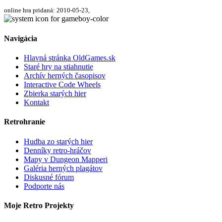
online hra pridaná: 2010-05-23,
Navigácia
Hlavná stránka OldGames.sk
Staré hry na stiahnutie
Archív herných časopisov
Interactive Code Wheels
Zbierka starých hier
Kontakt
Retrohranie
Hudba zo starých hier
Denníky retro-hráčov
Mapy v Dungeon Mapperi
Galéria herných plagátov
Diskusné fórum
Podporte nás
Moje Retro Projekty