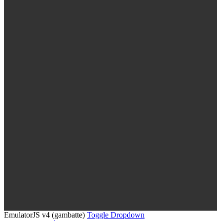
EmulatorJS v4 (gambatte)
Toggle Dropdown