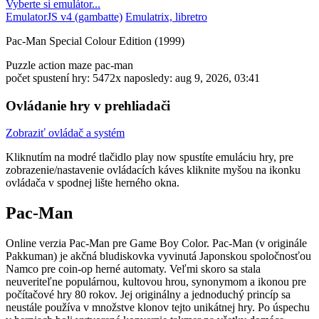
Vyberte si emulátor...
EmulatorJS v4 (gambatte)
Emulatrix, libretro
Pac-Man Special Colour Edition (1999)
Puzzle
action
maze
pac-man
počet spustení hry: 5472x
naposledy: aug 9, 2026, 03:41
Ovládanie hry v prehliadači
Zobraziť ovládač a systém
Kliknutím na modré tlačidlo
play now
spustíte emuláciu hry, pre
zobrazenie/nastavenie ovládacích káves kliknite myšou na ikonku
ovládača v spodnej lište herného okna.
Pac-Man
Online verzia Pac-Man pre
Game Boy Color
. Pac-Man (v originále
Pakkuman) je akčná bludiskovka vyvinutá Japonskou spoločnosťou
Namco pre coin-op herné automaty. Veľmi skoro sa stala
neuveriteľne populárnou, kultovou hrou, synonymom a ikonou pre
počítačové hry 80 rokov. Jej originálny a jednoduchý princíp sa
neustále používa v množstve klonov tejto unikátnej hry. Po úspechu