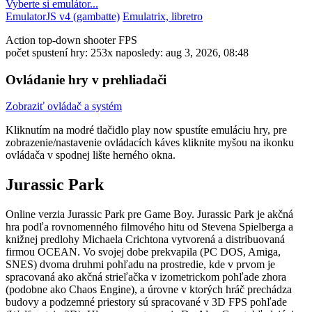
Vyberte si emulátor...
EmulatorJS v4 (gambatte)
Emulatrix, libretro
Action
top-down
shooter
FPS
počet spustení hry: 253x
naposledy: aug 3, 2026, 08:48
Ovládanie hry v prehliadači
Zobraziť ovládač a systém
Kliknutím na modré tlačidlo
play now
spustíte emuláciu hry, pre
zobrazenie/nastavenie ovládacích káves kliknite myšou na ikonku
ovládača v spodnej lište herného okna.
Jurassic Park
Online verzia Jurassic Park pre
Game Boy
. Jurassic Park je akčná
hra podľa rovnomenného filmového hitu od Stevena Spielberga a
knižnej predlohy Michaela Crichtona vytvorená a distribuovaná
firmou OCEAN. Vo svojej dobe prekvapila (PC DOS, Amiga,
SNES) dvoma druhmi pohľadu na prostredie, kde v prvom je
spracovaná ako akčná strieľačka v izometrickom pohľade zhora
(podobne ako Chaos Engine), a úrovne v ktorých hráč prechádza
budovy a podzemné priestory sú spracované v 3D FPS pohľade