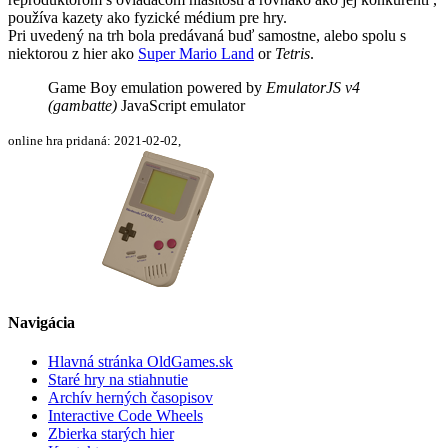
používa kazety ako fyzické médium pre hry.
Pri uvedený na trh bola predávaná buď samostne, alebo spolu s
niektorou z hier ako
Super Mario Land
or
Tetris
.
Game Boy emulation powered by
EmulatorJS v4
(gambatte)
JavaScript emulator
online hra pridaná: 2021-02-02,
Navigácia
Hlavná stránka OldGames.sk
Staré hry na stiahnutie
Archív herných časopisov
Interactive Code Wheels
Zbierka starých hier