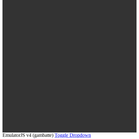
EmulatorJS v4 (gambatte)
Toggle Dropdown