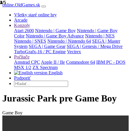
1/5
2/5
3/5
4/5
5/5
online.OldGames.sk
Všetky staré online hry
Arcade
Konzoly
Atari 2600
Nintendo | Game Boy
Nintendo | Game Boy
Color
Nintendo | Game Boy Advance
Nintendo | NES
Nintendo | SNES
Nintendo | Nintendo 64
SEGA | Master
System
SEGA | Game Gear
SEGA | Genesis / Mega Drive
TurboGrafx-16 / PC Engine
Vectrex
Počítače
Amstrad CPC
Apple II / IIe
Commodore 64
IBM PC - DOS
MSX 1/2
ZX Spectrum
English
Podporiť
Jurassic Park pre Game Boy
Game Boy