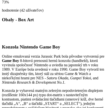
73%
hodnotenie (42 užívateľov)
Obaly - Box Art
Konzola Nintendo Game Boy
Online emulovaná verzia
Jurassic Park
bola pôvodne vytvorená pre
Game Boy
8-bitovú prenosnú hernú konzolu (handheld), ktorú
vyvinula spoločnosť Nintendo a uviedla na japonský trh v roku
1989. V Európe bola uvedená v roku 1990. Game Boy vytvoril ten
instý dizajnérsky tím, ktorý stál za sériou Game & Watch a
niekoľkými hrami pre NES -
Satoru Okada
,
Gunpei Yokoi
, and
Nintendo Research & Development No.1
.
Konzola je vybavená matným zeleným nepodsvieteným displejom
(rozlíšenie 160x144 px) typu dot-matrix s nastaviteľným
kontrastom, piatimi ovládacími tlačidlami (smerový kríž, dve herné
tlačidlá „A“, „B“ a tlačidlá „START“ a „SELECT“), jedným
reproduktorom s ovládačom hlasitosti a rovnako ako jej konkurenti ,