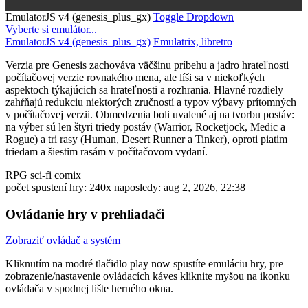
EmulatorJS v4 (genesis_plus_gx)
Toggle Dropdown
Vyberte si emulátor...
EmulatorJS v4 (genesis_plus_gx)
Emulatrix, libretro
Verzia pre Genesis zachováva väčšinu príbehu a jadro hrateľnosti
počítačovej verzie rovnakého mena, ale líši sa v niekoľkých
aspektoch týkajúcich sa hrateľnosti a rozhrania. Hlavné rozdiely
zahŕňajú redukciu niektorých zručností a typov výbavy prítomných
v počítačovej verzii. Obmedzenia boli uvalené aj na tvorbu postáv:
na výber sú len štyri triedy postáv (Warrior, Rocketjock, Medic a
Rogue) a tri rasy (Human, Desert Runner a Tinker), oproti piatim
triedam a šiestim rasám v počítačovom vydaní.
RPG
sci-fi
comix
počet spustení hry: 240x
naposledy: aug 2, 2026, 22:38
Ovládanie hry v prehliadači
Zobraziť ovládač a systém
Kliknutím na modré tlačidlo
play now
spustíte emuláciu hry, pre
zobrazenie/nastavenie ovládacích káves kliknite myšou na ikonku
ovládača v spodnej lište herného okna.