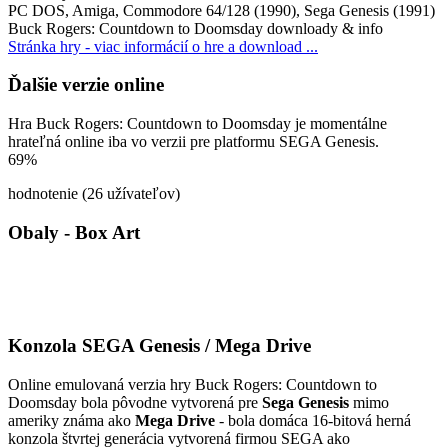
PC DOS, Amiga, Commodore 64/128 (1990), Sega Genesis (1991)
Buck Rogers: Countdown to Doomsday downloady & info
Stránka hry - viac informácií o hre a download ...
Ďalšie verzie online
Hra Buck Rogers: Countdown to Doomsday je momentálne
hrateľná online iba vo verzii pre platformu SEGA Genesis.
69%
hodnotenie (26 užívateľov)
Obaly - Box Art
Konzola SEGA Genesis / Mega Drive
Online emulovaná verzia hry
Buck Rogers: Countdown to
Doomsday
bola pôvodne vytvorená pre
Sega Genesis
mimo
ameriky známa ako
Mega Drive
- bola domáca 16-bitová herná
konzola štvrtej generácia vytvorená firmou SEGA ako