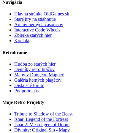
Navigácia
Hlavná stránka OldGames.sk
Staré hry na stiahnutie
Archív herných časopisov
Interactive Code Wheels
Zbierka starých hier
Kontakt
Retrohranie
Hudba zo starých hier
Denníky retro-hráčov
Mapy v Dungeon Mapperi
Galéria herných plagátov
Diskusné fórum
Podporte nás
Moje Retro Projekty
Tribute to Shadow of the Beast
Ishar: Legend of the Fortress
Ishar 2: Messengers of Doom
Divinity: Original Sin - Mapy