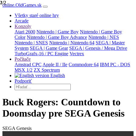
1/2
2/2
online.OldGames.sk
Všetky staré online hry
Arcade
Konzoly
Atari 2600
Nintendo | Game Boy
Nintendo | Game Boy
Color
Nintendo | Game Boy Advance
Nintendo | NES
Nintendo | SNES
Nintendo | Nintendo 64
SEGA | Master
System
SEGA | Game Gear
SEGA | Genesis / Mega Drive
TurboGrafx-16 / PC Engine
Vectrex
Počítače
Amstrad CPC
Apple II / IIe
Commodore 64
IBM PC - DOS
MSX 1/2
ZX Spectrum
English
Podporiť
Buck Rogers: Countdown to
Doomsday pre SEGA Genesis
SEGA Genesis