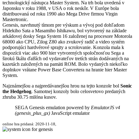
technologický nástupca Master System. Na trh bola uvedená v
Japonsku v roku 1988, v USA o rok neskôr. V Európe bola
distribuovaná od roku 1990 ako Mega Drive firmou Virgin
Mastertronic.
Genesis, navrhnutý tímom pre výskum a vývoj pod dohľadom
Hidekiho Sata a Masamiho Ishikawu, bol vytvorený na základe
arkádovej dosky Sega System 16 založenej na procesore Motorola
68000 ako CPU, Zilog Z80 ako zvukový radič a video systém
podporujúci hardvérové sprajty a scrolovanie. Konzola mala k
dispozícii viac ako 900 hier vytvorených spoločnosťou Sega a
širokú škálu ďalších od vydavateľov tretích strán dodávaných na
kazetách založených na pamäti ROM. Bolo vydaných niekoľko
doplnkov vrátane Power Base Convertera na hranie hier Master
System.
Najznámejšou a najpredávanejšou hrou na tejto konzole bol
Sonic
the Hedgehog
. Samotnej konzoly bolo celosvetovo predaných
zhruba 30.75 milóna kusov.
SEGA Genesis emulation powered by
EmulatorJS v4
(genesis_plus_gx)
JavaScript emulator
online hra pridaná: 2020-11-18,