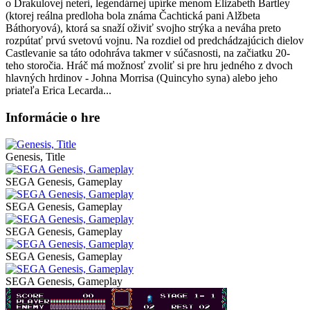
o Drakulovej neteri, legendárnej upírke menom Elizabeth Bartley
(ktorej reálna predloha bola známa Čachtická pani Alžbeta
Báthoryová), ktorá sa snaží oživiť svojho strýka a neváha preto
rozpútať prvú svetovú vojnu. Na rozdiel od predchádzajúcich dielov
Castlevanie sa táto odohráva takmer v súčasnosti, na začiatku 20-
teho storočia. Hráč má možnosť zvoliť si pre hru jedného z dvoch
hlavných hrdinov - Johna Morrisa (Quincyho syna) alebo jeho
priateľa Erica Lecarda...
Informácie o hre
Genesis, Title
SEGA Genesis, Gameplay
SEGA Genesis, Gameplay
SEGA Genesis, Gameplay
SEGA Genesis, Gameplay
SEGA Genesis, Gameplay