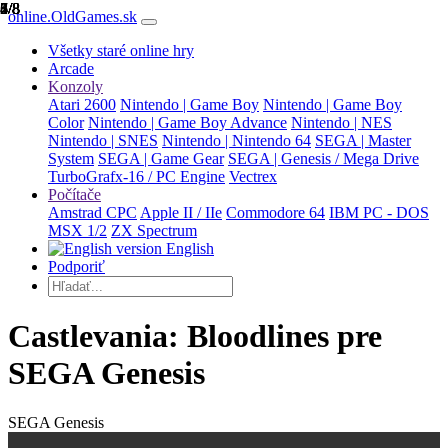
1/8
2/8
3/8
4/8
5/8
6/8
7/8
8/8
online.OldGames.sk
Všetky staré online hry
Arcade
Konzoly
Atari 2600
Nintendo | Game Boy
Nintendo | Game Boy
Color
Nintendo | Game Boy Advance
Nintendo | NES
Nintendo | SNES
Nintendo | Nintendo 64
SEGA | Master
System
SEGA | Game Gear
SEGA | Genesis / Mega Drive
TurboGrafx-16 / PC Engine
Vectrex
Počítače
Amstrad CPC
Apple II / IIe
Commodore 64
IBM PC - DOS
MSX 1/2
ZX Spectrum
English
Podporiť
Castlevania: Bloodlines pre
SEGA Genesis
SEGA Genesis