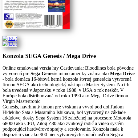
Konzola SEGA Genesis / Mega Drive
Online emulovaná verzia hry
Castlevania: Bloodlines
bola pôvodne
vytvorená pre
Sega Genesis
mimo ameriky známa ako
Mega Drive
- bola domáca 16-bitová herná konzola štvrtej generácia vytvorená
firmou SEGA ako technologický nástupca Master System. Na trh
bola uvedená v Japonsku v roku 1988, v USA o rok neskôr. V
Európe bola distribuovaná od roku 1990 ako Mega Drive firmou
Virgin Mastertronic.
Genesis, navrhnutý tímom pre výskum a vývoj pod dohľadom
Hidekiho Sata a Masamiho Ishikawu, bol vytvorený na základe
arkádovej dosky Sega System 16 založenej na procesore Motorola
68000 ako CPU, Zilog Z80 ako zvukový radič a video systém
podporujúci hardvérové sprajty a scrolovanie. Konzola mala k
dispozícii viac ako 900 hier vytvorených spoločnosťou Sega a