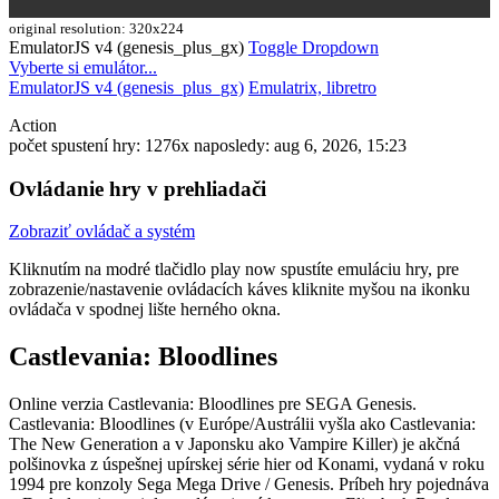
original resolution: 320x224
EmulatorJS v4 (genesis_plus_gx)
Toggle Dropdown
Vyberte si emulátor...
EmulatorJS v4 (genesis_plus_gx)
Emulatrix, libretro
Action
počet spustení hry: 1276x
naposledy: aug 6, 2026, 15:23
Ovládanie hry v prehliadači
Zobraziť ovládač a systém
Kliknutím na modré tlačidlo
play now
spustíte emuláciu hry, pre
zobrazenie/nastavenie ovládacích káves kliknite myšou na ikonku
ovládača v spodnej lište herného okna.
Castlevania: Bloodlines
Online verzia Castlevania: Bloodlines pre
SEGA Genesis
.
Castlevania: Bloodlines (v Európe/Austrálii vyšla ako Castlevania:
The New Generation a v Japonsku ako Vampire Killer) je akčná
polšinovka z úspešnej upírskej série hier od Konami, vydaná v roku
1994 pre konzoly Sega Mega Drive / Genesis. Príbeh hry pojednáva