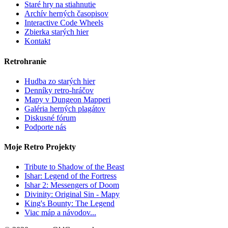
Staré hry na stiahnutie
Archív herných časopisov
Interactive Code Wheels
Zbierka starých hier
Kontakt
Retrohranie
Hudba zo starých hier
Denníky retro-hráčov
Mapy v Dungeon Mapperi
Galéria herných plagátov
Diskusné fórum
Podporte nás
Moje Retro Projekty
Tribute to Shadow of the Beast
Ishar: Legend of the Fortress
Ishar 2: Messengers of Doom
Divinity: Original Sin - Mapy
King's Bounty: The Legend
Viac máp a návodov...