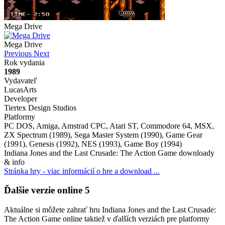
Mega Drive
Mega Drive
Previous
Next
Rok vydania
1989
Vydavateľ
LucasArts
Developer
Tiertex Design Studios
Platformy
PC DOS, Amiga, Amstrad CPC, Atari ST, Commodore 64, MSX,
ZX Spectrum (1989), Sega Master System (1990), Game Gear
(1991), Genesis (1992), NES (1993), Game Boy (1994)
Indiana Jones and the Last Crusade: The Action Game downloady
& info
Stránka hry - viac informácií o hre a download ...
Ďalšie verzie online
5
Aktuálne si môžete zahrať hru Indiana Jones and the Last Crusade:
The Action Game online taktiež v ďalších verziách pre platformy