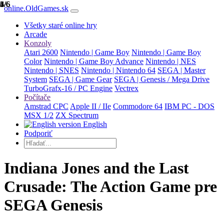
1/6
2/6
3/6
4/6
5/6
6/6
online.OldGames.sk
Všetky staré online hry
Arcade
Konzoly
Atari 2600
Nintendo | Game Boy
Nintendo | Game Boy
Color
Nintendo | Game Boy Advance
Nintendo | NES
Nintendo | SNES
Nintendo | Nintendo 64
SEGA | Master
System
SEGA | Game Gear
SEGA | Genesis / Mega Drive
TurboGrafx-16 / PC Engine
Vectrex
Počítače
Amstrad CPC
Apple II / IIe
Commodore 64
IBM PC - DOS
MSX 1/2
ZX Spectrum
English
Podporiť
Indiana Jones and the Last
Crusade: The Action Game pre
SEGA Genesis