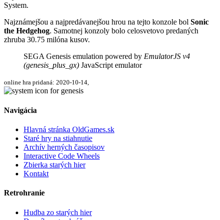
System.
Najznámejšou a najpredávanejšou hrou na tejto konzole bol
Sonic
the Hedgehog
. Samotnej konzoly bolo celosvetovo predaných
zhruba 30.75 milóna kusov.
SEGA Genesis emulation powered by
EmulatorJS v4
(genesis_plus_gx)
JavaScript emulator
online hra pridaná: 2020-10-14,
Navigácia
Hlavná stránka OldGames.sk
Staré hry na stiahnutie
Archív herných časopisov
Interactive Code Wheels
Zbierka starých hier
Kontakt
Retrohranie
Hudba zo starých hier