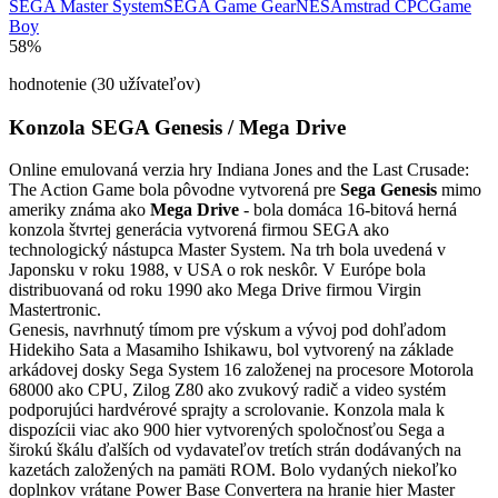
SEGA Master System
SEGA Game Gear
NES
Amstrad CPC
Game
Boy
58%
hodnotenie (30 užívateľov)
Konzola SEGA Genesis / Mega Drive
Online emulovaná verzia hry
Indiana Jones and the Last Crusade:
The Action Game
bola pôvodne vytvorená pre
Sega Genesis
mimo
ameriky známa ako
Mega Drive
- bola domáca 16-bitová herná
konzola štvrtej generácia vytvorená firmou SEGA ako
technologický nástupca Master System. Na trh bola uvedená v
Japonsku v roku 1988, v USA o rok neskôr. V Európe bola
distribuovaná od roku 1990 ako Mega Drive firmou Virgin
Mastertronic.
Genesis, navrhnutý tímom pre výskum a vývoj pod dohľadom
Hidekiho Sata a Masamiho Ishikawu, bol vytvorený na základe
arkádovej dosky Sega System 16 založenej na procesore Motorola
68000 ako CPU, Zilog Z80 ako zvukový radič a video systém
podporujúci hardvérové sprajty a scrolovanie. Konzola mala k
dispozícii viac ako 900 hier vytvorených spoločnosťou Sega a
širokú škálu ďalších od vydavateľov tretích strán dodávaných na
kazetách založených na pamäti ROM. Bolo vydaných niekoľko
doplnkov vrátane Power Base Convertera na hranie hier Master