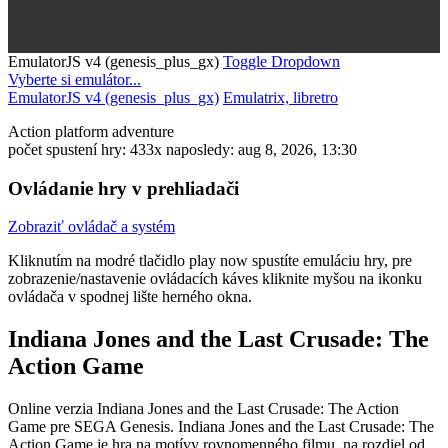
EmulatorJS v4 (genesis_plus_gx)
Toggle Dropdown
Vyberte si emulátor...
EmulatorJS v4 (genesis_plus_gx)
Emulatrix, libretro
Action
platform
adventure
počet spustení hry: 433x
naposledy: aug 8, 2026, 13:30
Ovládanie hry v prehliadači
Zobraziť ovládač a systém
Kliknutím na modré tlačidlo
play now
spustíte emuláciu hry, pre
zobrazenie/nastavenie ovládacích káves kliknite myšou na ikonku
ovládača v spodnej lište herného okna.
Indiana Jones and the Last Crusade: The
Action Game
Online verzia Indiana Jones and the Last Crusade: The Action
Game pre
SEGA Genesis
. Indiana Jones and the Last Crusade: The
Action Game je hra na motívy rovnomenného filmu, na rozdiel od