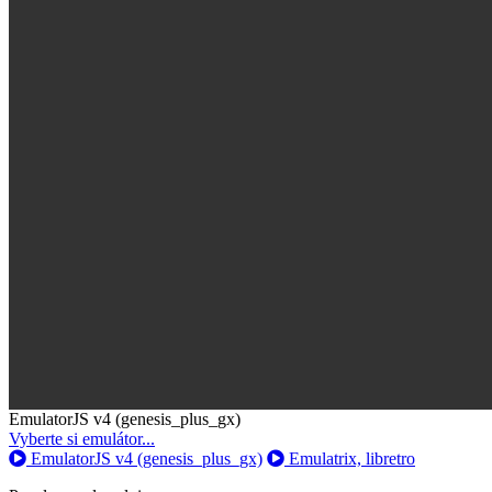
Toggle
EmulatorJS v4 (genesis_plus_gx)
Dropdown
Vyberte si emulátor...
EmulatorJS v4 (genesis_plus_gx)
Emulatrix, libretro