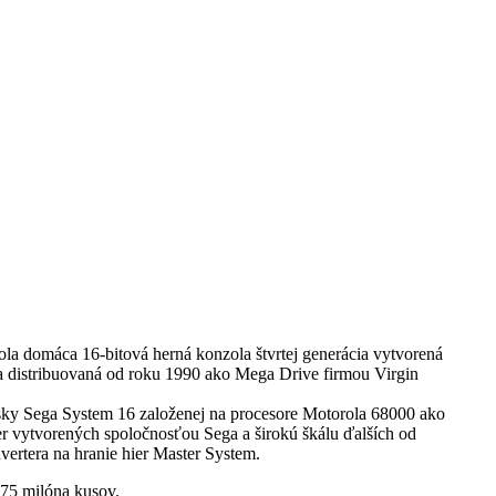
ola domáca 16-bitová herná konzola štvrtej generácia vytvorená
 distribuovaná od roku 1990 ako Mega Drive firmou Virgin
ky Sega System 16 založenej na procesore Motorola 68000 ako
er vytvorených spoločnosťou Sega a širokú škálu ďalších od
rtera na hranie hier Master System.
.75 milóna kusov.