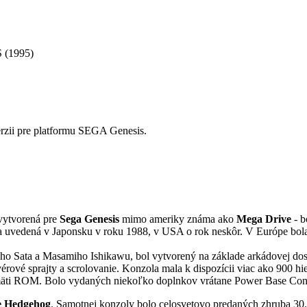
 (1995)
erzii pre platformu SEGA Genesis.
vytvorená pre
Sega Genesis
mimo ameriky známa ako
Mega Drive
- b
a uvedená v Japonsku v roku 1988, v USA o rok neskôr. V Európe bola
o Sata a Masamiho Ishikawu, bol vytvorený na základe arkádovej dos
ové sprajty a scrolovanie. Konzola mala k dispozícii viac ako 900 hi
mäti ROM. Bolo vydaných niekoľko doplnkov vrátane Power Base Conve
e Hedgehog
. Samotnej konzoly bolo celosvetovo predaných zhruba 30