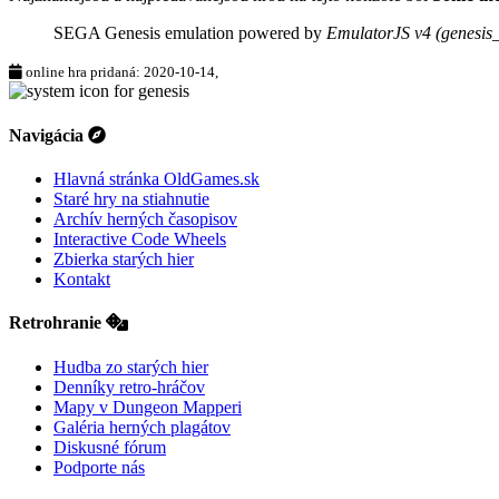
SEGA Genesis emulation powered by
EmulatorJS v4 (genesis
online hra pridaná: 2020-10-14,
Navigácia
Hlavná stránka OldGames.sk
Staré hry na stiahnutie
Archív herných časopisov
Interactive Code Wheels
Zbierka starých hier
Kontakt
Retrohranie
Hudba zo starých hier
Denníky retro-hráčov
Mapy v Dungeon Mapperi
Galéria herných plagátov
Diskusné fórum
Podporte nás