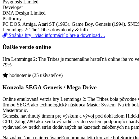
Psygnosis Limited
Developer
DMA Design Limited
Platformy
PC DOS, Amiga, Atari ST (1993), Game Boy, Genesis (1994), SNES
Lemmings 2: The Tribes downloady & info
Stránka hry - viac informácií o hre a download ...
Ďalšie verzie online
Hra Lemmings 2: The Tribes je momentálne hrateľná online iba vo v
79%
hodnotenie (25 užívateľov)
Konzola SEGA Genesis / Mega Drive
Online emulovaná verzia hry
Lemmings 2: The Tribes
bola pôvodne 
firmou SEGA ako technologický nástupca Master System. Na trh bol
Mastertronic.
Genesis, navrhnutý tímom pre výskum a vývoj pod dohľadom Hidekih
CPU, Zilog Z80 ako zvukový radič a video systém podporujúci hardvér
vydavateľov tretích strán dodávaných na kazetách založených na pa
Najznámejšou a najpredávanejšou hrou na tejto konzole bol
Sonic th