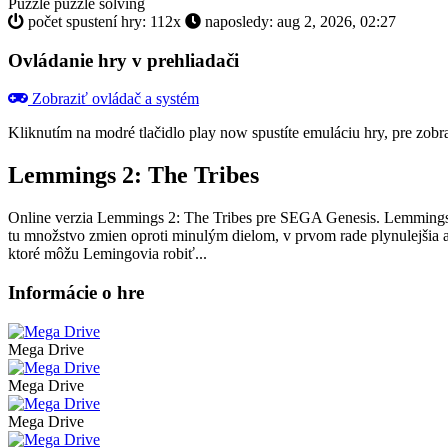
Puzzle
puzzle solving
počet spustení hry: 112x
naposledy: aug 2, 2026, 02:27
Ovládanie hry v prehliadači
Zobraziť ovládač a systém
Kliknutím na modré tlačidlo
play now
spustíte emuláciu hry, pre zob
Lemmings 2: The Tribes
Online verzia Lemmings 2: The Tribes pre
SEGA Genesis
. Lemmings
tu množstvo zmien oproti minulým dielom, v prvom rade plynulejšia a 
ktoré môžu Lemingovia robiť...
Informácie o hre
Mega Drive
Mega Drive
Mega Drive