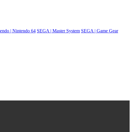
endo | Nintendo 64
SEGA | Master System
SEGA | Game Gear