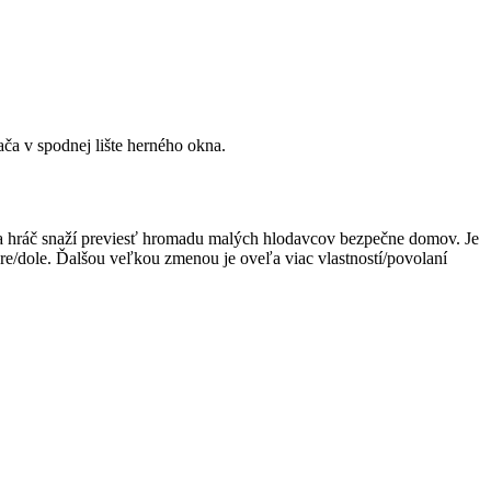
ča v spodnej lište herného okna.
a hráč snaží previesť hromadu malých hlodavcov bezpečne domov. Je
ore/dole. Ďalšou veľkou zmenou je oveľa viac vlastností/povolaní