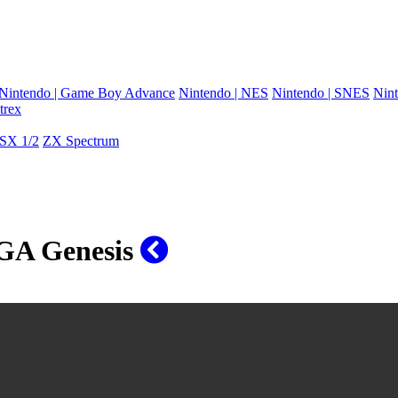
Nintendo | Game Boy Advance
Nintendo | NES
Nintendo | SNES
Nint
trex
SX 1/2
ZX Spectrum
EGA Genesis