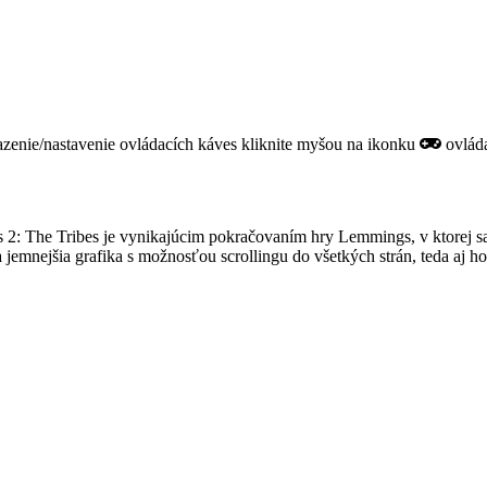
razenie/nastavenie ovládacích káves kliknite myšou na ikonku
ovláda
 2: The Tribes je vynikajúcim pokračovaním hry Lemmings, v ktorej s
jemnejšia grafika s možnosťou scrollingu do všetkých strán, teda aj h