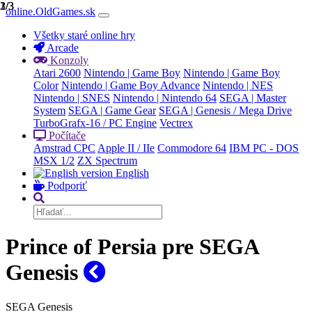
1/3
2/3
3/3
online.OldGames.sk
Všetky staré online hry
Arcade
Konzoly
Atari 2600
Nintendo | Game Boy
Nintendo | Game Boy
Color
Nintendo | Game Boy Advance
Nintendo | NES
Nintendo | SNES
Nintendo | Nintendo 64
SEGA | Master
System
SEGA | Game Gear
SEGA | Genesis / Mega Drive
TurboGrafx-16 / PC Engine
Vectrex
Počítače
Amstrad CPC
Apple II / IIe
Commodore 64
IBM PC - DOS
MSX 1/2
ZX Spectrum
English
Podporiť
Prince of Persia pre SEGA
Genesis
SEGA Genesis