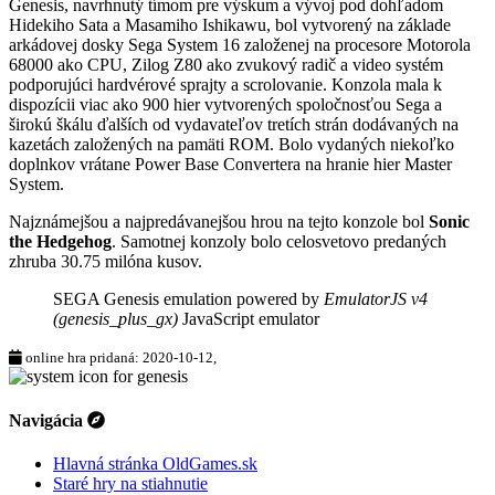
Genesis, navrhnutý tímom pre výskum a vývoj pod dohľadom
Hidekiho Sata a Masamiho Ishikawu, bol vytvorený na základe
arkádovej dosky Sega System 16 založenej na procesore Motorola
68000 ako CPU, Zilog Z80 ako zvukový radič a video systém
podporujúci hardvérové sprajty a scrolovanie. Konzola mala k
dispozícii viac ako 900 hier vytvorených spoločnosťou Sega a
širokú škálu ďalších od vydavateľov tretích strán dodávaných na
kazetách založených na pamäti ROM. Bolo vydaných niekoľko
doplnkov vrátane Power Base Convertera na hranie hier Master
System.
Najznámejšou a najpredávanejšou hrou na tejto konzole bol
Sonic
the Hedgehog
. Samotnej konzoly bolo celosvetovo predaných
zhruba 30.75 milóna kusov.
SEGA Genesis emulation powered by
EmulatorJS v4
(genesis_plus_gx)
JavaScript emulator
online hra pridaná: 2020-10-12,
Navigácia
Hlavná stránka OldGames.sk
Staré hry na stiahnutie