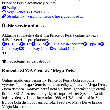
Prince of Persia downloady & info
Wallpaper
Sega Genesis - Level 1,2,3
Stránka hry - viac informácií o hre a download ...
Ďalšie verzie online
8
Aktuálne si môžete zahrať hru Prince of Persia online taktiež v
ďalších verziách pre platformy
PC DOS
NES
SNES
SEGA Master System
Apple II
Game Boy
Game Boy Color
Amstrad CPC
89%
hodnotenie (93 užívateľov)
Konzola SEGA Genesis / Mega Drive
Online emulovaná verzia hry
Prince of Persia
bola pôvodne
vytvorená pre
Sega Genesis
mimo ameriky známa ako
Mega Drive
- bola domáca 16-bitová herná konzola štvrtej generácia vytvorená
firmou SEGA ako technologický nástupca Master System. Na trh
bola uvedená v Japonsku v roku 1988, v USA o rok neskôr. V
Európe bola distribuovaná od roku 1990 ako Mega Drive firmou
Virgin Mastertronic.