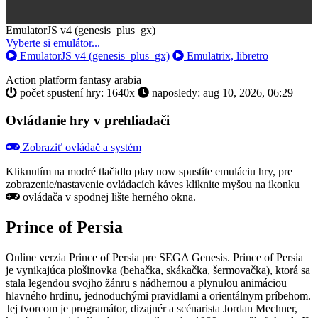
Toggle
EmulatorJS v4 (genesis_plus_gx)
Dropdown
Vyberte si emulátor...
EmulatorJS v4 (genesis_plus_gx)
Emulatrix, libretro
Action
platform
fantasy
arabia
počet spustení hry: 1640x
naposledy: aug 10, 2026, 06:29
Ovládanie hry v prehliadači
Zobraziť ovládač a systém
Kliknutím na modré tlačidlo
play now
spustíte emuláciu hry, pre
zobrazenie/nastavenie ovládacích káves kliknite myšou na ikonku
ovládača v spodnej lište herného okna.
Prince of Persia
Online verzia Prince of Persia pre
SEGA Genesis
. Prince of Persia
je vynikajúca plošinovka (behačka, skákačka, šermovačka), ktorá sa
stala legendou svojho žánru s nádhernou a plynulou animáciou
hlavného hrdinu, jednoduchými pravidlami a orientálnym príbehom.
Jej tvorcom je programátor, dizajnér a scénarista Jordan Mechner,