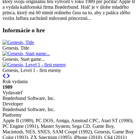
ktorý svoju originálnu hru vytvoril v roku 1989 pre počítač Apple II
a vydala kalifornská firma Brøderbund. Hráč je v úlohe mladého
princa, ktorý má 60 minút reálneho času na to, aby z paláca zlého
vezíra Jaffara zachránil milovanú princeznú...
Informácie o hre
Genesis, Title
Genesis, Start game...
Genesis, Level 1 - first enemy
Previous
Next
Rok vydania
1989
Vydavateľ
Brøderbund Software, Inc.
Developer
Brøderbund Software, Inc.
Platformy
Apple II (1989), PC DOS, Amiga, Amstrad CPC, Atari ST (1990),
PC Engine (1991), Master System, Sega CD, Game Boy,
Macintosh, NES, SNES, SAM Coupé (1992), Genesis, Game Boy
Color (1993), ZX Spectrum (1995), iPhone (2010), C64 (2011)