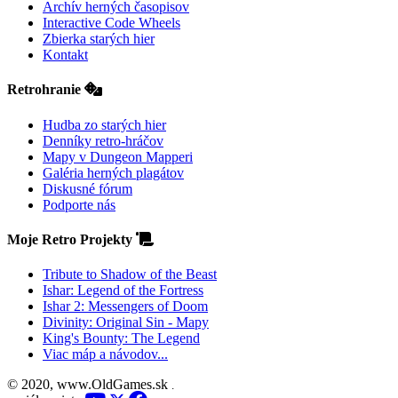
Archív herných časopisov
Interactive Code Wheels
Zbierka starých hier
Kontakt
Retrohranie
Hudba zo starých hier
Denníky retro-hráčov
Mapy v Dungeon Mapperi
Galéria herných plagátov
Diskusné fórum
Podporte nás
Moje Retro Projekty
Tribute to Shadow of the Beast
Ishar: Legend of the Fortress
Ishar 2: Messengers of Doom
Divinity: Original Sin - Mapy
King's Bounty: The Legend
Viac máp a návodov...
© 2020, www.OldGames.sk
.