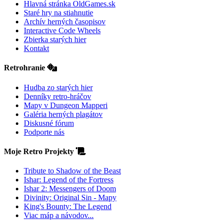
Hlavná stránka OldGames.sk
Staré hry na stiahnutie
Archív herných časopisov
Interactive Code Wheels
Zbierka starých hier
Kontakt
Retrohranie
Hudba zo starých hier
Denníky retro-hráčov
Mapy v Dungeon Mapperi
Galéria herných plagátov
Diskusné fórum
Podporte nás
Moje Retro Projekty
Tribute to Shadow of the Beast
Ishar: Legend of the Fortress
Ishar 2: Messengers of Doom
Divinity: Original Sin - Mapy
King's Bounty: The Legend
Viac máp a návodov...