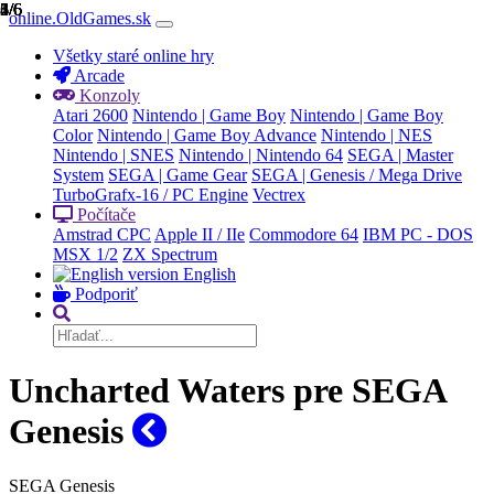
1/6
2/6
3/6
4/6
5/6
6/6
online.OldGames.sk
Všetky staré online hry
Arcade
Konzoly
Atari 2600
Nintendo | Game Boy
Nintendo | Game Boy
Color
Nintendo | Game Boy Advance
Nintendo | NES
Nintendo | SNES
Nintendo | Nintendo 64
SEGA | Master
System
SEGA | Game Gear
SEGA | Genesis / Mega Drive
TurboGrafx-16 / PC Engine
Vectrex
Počítače
Amstrad CPC
Apple II / IIe
Commodore 64
IBM PC - DOS
MSX 1/2
ZX Spectrum
English
Podporiť
Uncharted Waters pre SEGA
Genesis
SEGA Genesis