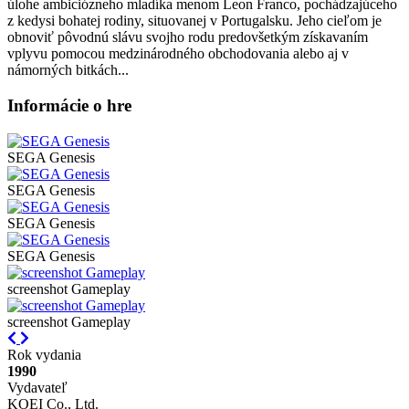
úlohe ambiciózneho mladíka menom Leon Franco, pochádzajúceho
z kedysi bohatej rodiny, situovanej v Portugalsku. Jeho cieľom je
obnoviť pôvodnú slávu svojho rodu predovšetkým získavaním
vplyvu pomocou medzinárodného obchodovania alebo aj v
námorných bitkách...
Informácie o hre
SEGA Genesis
SEGA Genesis
SEGA Genesis
SEGA Genesis
screenshot Gameplay
screenshot Gameplay
Previous
Next
Rok vydania
1990
Vydavateľ
KOEI Co., Ltd.