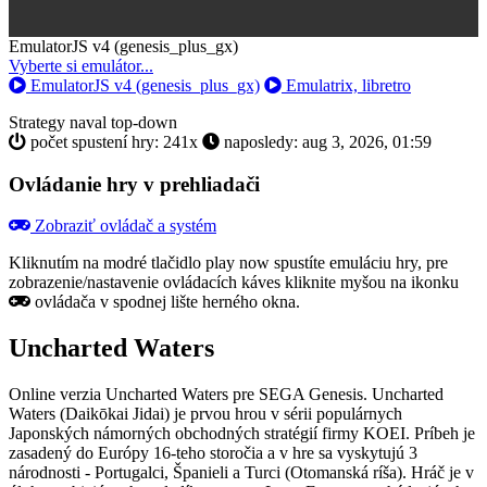
Toggle
EmulatorJS v4 (genesis_plus_gx)
Dropdown
Vyberte si emulátor...
EmulatorJS v4 (genesis_plus_gx)
Emulatrix, libretro
Strategy
naval
top-down
počet spustení hry: 241x
naposledy: aug 3, 2026, 01:59
Ovládanie hry v prehliadači
Zobraziť ovládač a systém
Kliknutím na modré tlačidlo
play now
spustíte emuláciu hry, pre
zobrazenie/nastavenie ovládacích káves kliknite myšou na ikonku
ovládača v spodnej lište herného okna.
Uncharted Waters
Online verzia Uncharted Waters pre
SEGA Genesis
. Uncharted
Waters (Daikōkai Jidai) je prvou hrou v sérii populárnych
Japonských námorných obchodných stratégií firmy KOEI. Príbeh je
zasadený do Európy 16-teho storočia a v hre sa vyskytujú 3
národnosti - Portugalci, Španieli a Turci (Otomanská ríša). Hráč je v