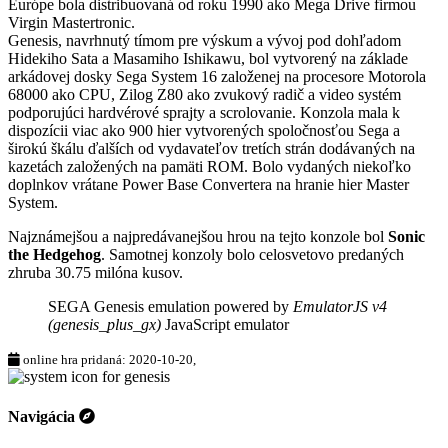
Európe bola distribuovaná od roku 1990 ako Mega Drive firmou
Virgin Mastertronic.
Genesis, navrhnutý tímom pre výskum a vývoj pod dohľadom
Hidekiho Sata a Masamiho Ishikawu, bol vytvorený na základe
arkádovej dosky Sega System 16 založenej na procesore Motorola
68000 ako CPU, Zilog Z80 ako zvukový radič a video systém
podporujúci hardvérové sprajty a scrolovanie. Konzola mala k
dispozícii viac ako 900 hier vytvorených spoločnosťou Sega a
širokú škálu ďalších od vydavateľov tretích strán dodávaných na
kazetách založených na pamäti ROM. Bolo vydaných niekoľko
doplnkov vrátane Power Base Convertera na hranie hier Master
System.
Najznámejšou a najpredávanejšou hrou na tejto konzole bol
Sonic
the Hedgehog
. Samotnej konzoly bolo celosvetovo predaných
zhruba 30.75 milóna kusov.
SEGA Genesis emulation powered by
EmulatorJS v4
(genesis_plus_gx)
JavaScript emulator
online hra pridaná: 2020-10-20,
Navigácia