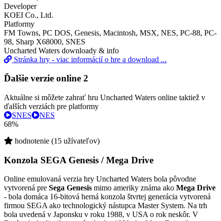
Developer
KOEI Co., Ltd.
Platformy
FM Towns, PC DOS, Genesis, Macintosh, MSX, NES, PC-88, PC-
98, Sharp X68000, SNES
Uncharted Waters downloady & info
Stránka hry - viac informácií o hre a download ...
Ďalšie verzie online
2
Aktuálne si môžete zahrať hru Uncharted Waters online taktiež v
ďalších verziách pre platformy
SNES
NES
68%
hodnotenie (15 užívateľov)
Konzola SEGA Genesis / Mega Drive
Online emulovaná verzia hry
Uncharted Waters
bola pôvodne
vytvorená pre
Sega Genesis
mimo ameriky známa ako
Mega Drive
- bola domáca 16-bitová herná konzola štvrtej generácia vytvorená
firmou SEGA ako technologický nástupca Master System. Na trh
bola uvedená v Japonsku v roku 1988, v USA o rok neskôr. V