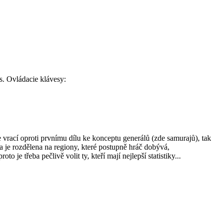
s. Ovládacie klávesy:
vrací oproti prvnímu dílu ke konceptu generálů (zde samurajů), tak
je rozdělena na regiony, které postupně hráč dobývá,
je třeba pečlivě volit ty, kteří mají nejlepší statistiky...