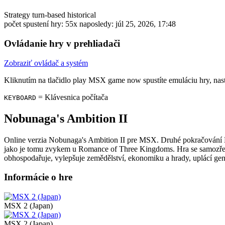
Strategy
turn-based
historical
počet spustení hry: 55x
naposledy: júl 25, 2026, 17:48
Ovládanie hry v prehliadači
Zobraziť ovládač a systém
Kliknutím na tlačidlo
play MSX game now
spustíte emuláciu hry, nas
= Klávesnica počítača
KEYBOARD
Nobunaga's Ambition II
Online verzia Nobunaga's Ambition II pre
MSX
. Druhé pokračování 
jako je tomu zvykem u Romance of Three Kingdoms. Hra se samozřejmě
obhospodařuje, vylepšuje zemědělství, ekonomiku a hrady, uplácí generál
Informácie o hre
MSX 2 (Japan)
MSX 2 (Japan)