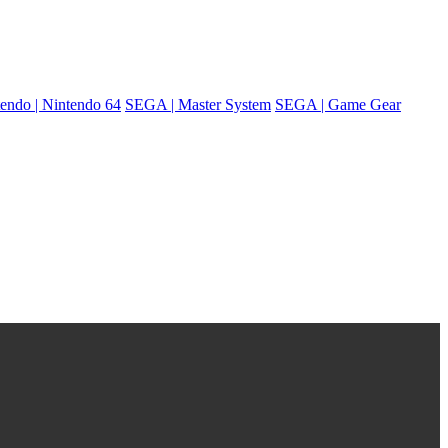
endo | Nintendo 64
SEGA | Master System
SEGA | Game Gear