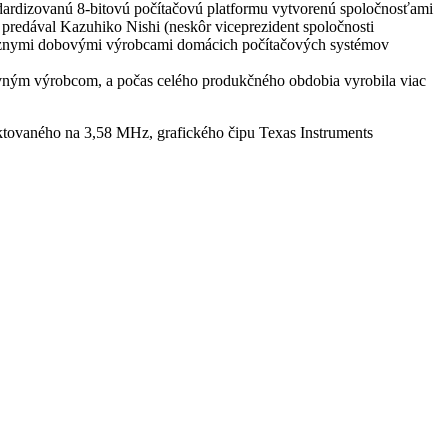
ndardizovanú 8-bitovú počítačovú platformu vytvorenú spoločnosťami
predával Kazuhiko Nishi (neskôr viceprezident spoločnosti
i rôznymi dobovými výrobcami domácich počítačových systémov
avným výrobcom, a počas celého produkčného obdobia vyrobila viac
ktovaného na 3,58 MHz, grafického čipu Texas Instruments