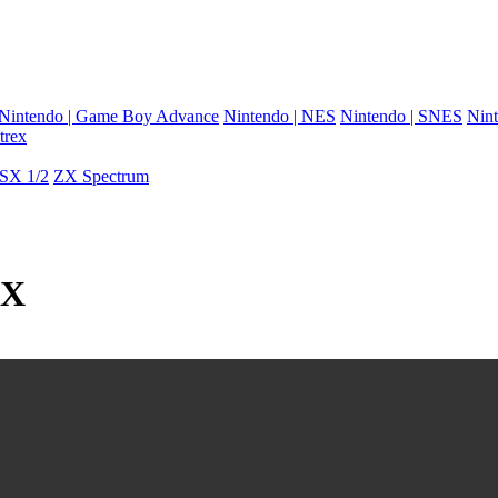
Nintendo | Game Boy Advance
Nintendo | NES
Nintendo | SNES
Nint
trex
SX 1/2
ZX Spectrum
SX