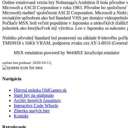
Online emulovaná verzia hry
Nobunaga's Ambition II
bola pôvodne v
Microsoft a ASCII Corporation v roku 1983. Pôvodne ho spoločnosť M
Microsoft) riaditeľ spoločnosti ASCII Corporation. Microsoft a Nis
rovnakým spôsobom ako bol štandard VHS pre domáce videoprehráv
Počítače MSX boli veľmi populárne v Japonsku a niekoľkých ďalších
jednotiek ako ktorýkoľvek iný výrobca. Len v Japonsku sa nakoniec
Nishiho pôvodný štandard bol postavený na základe 8-bitového počí
TMS9918 s 16Kb VRAM, podporou zvuku cez AY-3-8910 (General Inst
MSX emulation powered by
WebMSX
JavaScript emulator
online hra pridaná: 2020-10-13,
Navigácia
Hlavná stránka OldGames.sk
Staré hry na stiahnutie
Archív herných časopisov
Interactive Code Wheels
Zbierka starých hier
Kontakt
Retrohranie