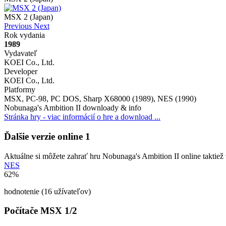
MSX 2 (Japan)
Previous
Next
Rok vydania
1989
Vydavateľ
KOEI Co., Ltd.
Developer
KOEI Co., Ltd.
Platformy
MSX, PC-98, PC DOS, Sharp X68000 (1989), NES (1990)
Nobunaga's Ambition II downloady & info
Stránka hry - viac informácií o hre a download ...
Ďalšie verzie online
1
Aktuálne si môžete zahrať hru Nobunaga's Ambition II online taktiež 
NES
62%
hodnotenie (16 užívateľov)
Počítače MSX 1/2