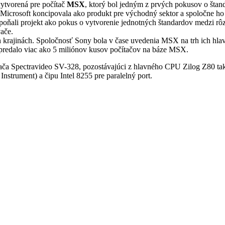
ytvorená pre počítač
MSX
, ktorý bol jedným z prvých pokusov o šta
icrosoft koncipovala ako produkt pre východný sektor a spoločne ho 
hi poňali projekt ako pokus o vytvorenie jednotných štandardov medz
ače.
 krajinách. Spoločnosť Sony bola v čase uvedenia MSX na trh ich hl
 predalo viac ako 5 miliónov kusov počítačov na báze MSX.
tača Spectravideo SV-328, pozostávajúci z hlavného CPU Zilog Z80 ta
rument) a čipu Intel 8255 pre paralelný port.