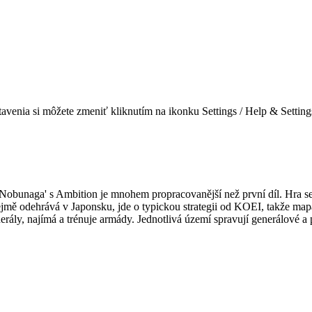
tavenia si môžete zmeniť kliknutím na ikonku Settings / Help & Setting
Nobunaga' s Ambition je mnohem propracovanější než první díl. Hra se 
 odehrává v Japonsku, jde o typickou strategii od KOEI, takže mapa 
y, najímá a trénuje armády. Jednotlivá území spravují generálové a proto 