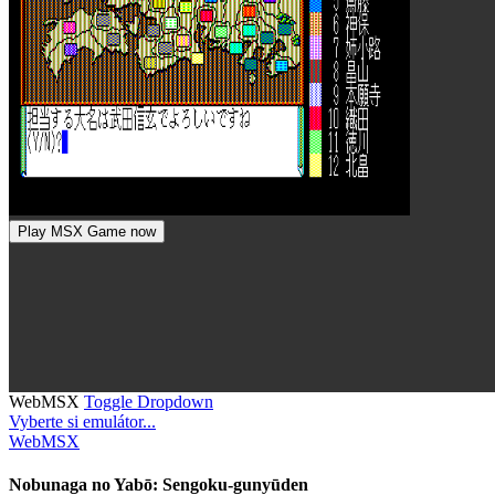
Play MSX Game now
WebMSX
Toggle Dropdown
Vyberte si emulátor...
WebMSX
Nobunaga no Yabō: Sengoku-gunyūden