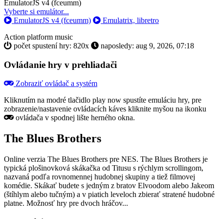
Toggle
EmulatorJS v4 (fceumm)
Dropdown
Vyberte si emulátor...
EmulatorJS v4 (fceumm)
Emulatrix, libretro
Action
platform
music
počet spustení hry: 820x
naposledy: aug 9, 2026, 07:18
Ovládanie hry v prehliadači
Zobraziť ovládač a systém
Kliknutím na modré tlačidlo
play now
spustíte emuláciu hry, pre
zobrazenie/nastavenie ovládacích káves kliknite myšou na ikonku
ovládača v spodnej lište herného okna.
The Blues Brothers
Online verzia The Blues Brothers pre
NES
. The Blues Brothers je
typická plošinovková skákačka od Titusu s rýchlym scrollingom,
nazvaná podľa rovnomennej hudobnej skupiny a tiež filmovej
komédie. Skákať budete s jedným z bratov Elvoodom alebo Jakeom
(štíhlym alebo tučným) a v piatich leveloch zbierať stratené hudobné
platne. Možnosť hry pre dvoch hráčov...