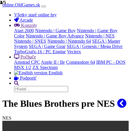
1/5
2/5
3/5
4/5
5/5
online.OldGames.sk
Všetky staré online hry
Arcade
Konzoly
Atari 2600
Nintendo | Game Boy
Nintendo | Game Boy
Color
Nintendo | Game Boy Advance
Nintendo | NES
Nintendo | SNES
Nintendo | Nintendo 64
SEGA | Master
System
SEGA | Game Gear
SEGA | Genesis / Mega Drive
TurboGrafx-16 / PC Engine
Vectrex
Počítače
Amstrad CPC
Apple II / IIe
Commodore 64
IBM PC - DOS
MSX 1/2
ZX Spectrum
English
Podporiť
The Blues Brothers pre NES
NES