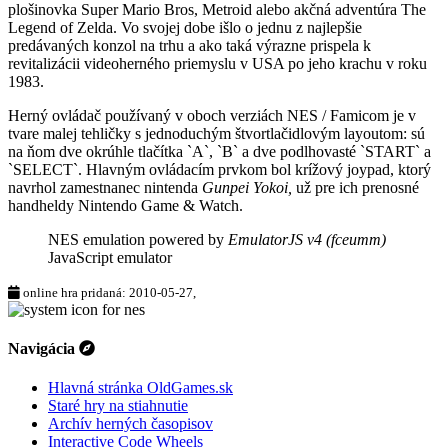
plošinovka Super Mario Bros, Metroid alebo akčná adventúra The
Legend of Zelda. Vo svojej dobe išlo o jednu z najlepšie
predávaných konzol na trhu a ako taká výrazne prispela k
revitalizácii videoherného priemyslu v USA po jeho krachu v roku
1983.
Herný ovládač
používaný v oboch verziách NES / Famicom je v
tvare malej tehličky s jednoduchým štvortlačidlovým layoutom: sú
na ňom dve okrúhle tlačítka `A`, `B` a dve podlhovasté `START` a
`SELECT`. Hlavným ovládacím prvkom bol krížový joypad, ktorý
navrhol zamestnanec nintenda
Gunpei Yokoi,
už pre ich prenosné
handheldy Nintendo Game & Watch.
NES emulation powered by
EmulatorJS v4 (fceumm)
JavaScript emulator
online hra pridaná: 2010-05-27,
Navigácia
Hlavná stránka OldGames.sk
Staré hry na stiahnutie
Archív herných časopisov
Interactive Code Wheels