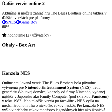
Ďalšie verzie online
2
Aktuálne si môžete zahrať hru The Blues Brothers online taktiež v
ďalších verziách pre platformy
SNES
Game Boy
60%
hodnotenie (27 užívateľov)
Obaly - Box Art
Konzola NES
Online emulovaná verzia
The Blues Brothers
bola pôvodne
vytvorená pre
Nintendo Entertainment System
(NES), tretiu
generáciu 8-bitovej domácej konzoly od firmy Nintendo, vydanej
najskôr v Japonsku ako Family Computer (pod skratkou
Famicom
)
v roku 1983. Jeho mladšia verzia po face-lifte - NES vyšla na
medzinárodnom trhu o niekoľko rokov neskôr. Pre konzolu NES
vyšlo v priebehu rokov množstvo legendárnych hier ako ikonická