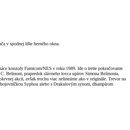
ča v spodnej lište herného okna.
omáce konzoly Famicom/NES v roku 1989. Ide o tretie pokračovanie
or C. Belmont, prapredok slávneho lovca upírov Simona Belmonta,
vnej akcii, avšak trochu viac nelineárne ako v originále. Trevor na
om, bojovníčkou Syphou alebo s Drakulovým synom, dhampírom