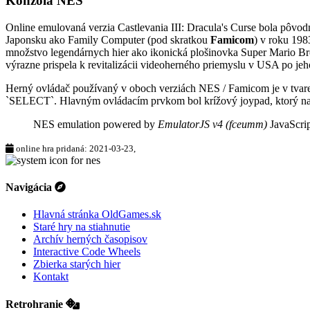
Konzola NES
Online emulovaná verzia
Castlevania III: Dracula's Curse
bola pôvod
Japonsku ako Family Computer (pod skratkou
Famicom
) v roku 198
množstvo legendárnych hier ako ikonická plošinovka Super Mario Bros
výrazne prispela k revitalizácii videoherného priemyslu v USA po je
Herný ovládač
používaný v oboch verziách NES / Famicom je v tvare 
`SELECT`. Hlavným ovládacím prvkom bol krížový joypad, ktorý na
NES emulation powered by
EmulatorJS v4 (fceumm)
JavaScrip
online hra pridaná: 2021-03-23,
Navigácia
Hlavná stránka OldGames.sk
Staré hry na stiahnutie
Archív herných časopisov
Interactive Code Wheels
Zbierka starých hier
Kontakt
Retrohranie