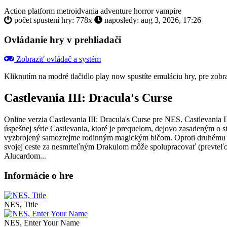
Action
platform
metroidvania
adventure
horror
vampire
počet spustení hry: 778x
naposledy: aug 3, 2026, 17:26
Ovládanie hry v prehliadači
Zobraziť ovládač a systém
Kliknutím na modré tlačidlo
play now
spustíte emuláciu hry, pre zob
Castlevania III: Dracula's Curse
Online verzia Castlevania III: Dracula's Curse pre
NES
. Castlevania
úspešnej série Castlevania, ktoré je prequelom, dejovo zasadeným o 
vyzbrojený samozrejme rodinným magickým bičom. Oproti druhému dielu
svojej ceste za nesmrteľným Drakulom môže spolupracovať (prevteľ
Alucardom...
Informácie o hre
NES, Title
NES, Enter Your Name