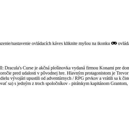
razenie/nastavenie ovládacích káves kliknite myšou na ikonku
ovláda
 III: Dracula's Curse je akčná plošinovka vydaná firmou Konami pre d
storočie pred udalosti v pôvodnej hre. Hlavným protagonistom je Trev
 vývojári upustili od adventúrnych / RPG prvkov a vrátili sa k čistokr
ovať sa) s jedným z troch spoločníkov - pirátskym kapitánom Grant