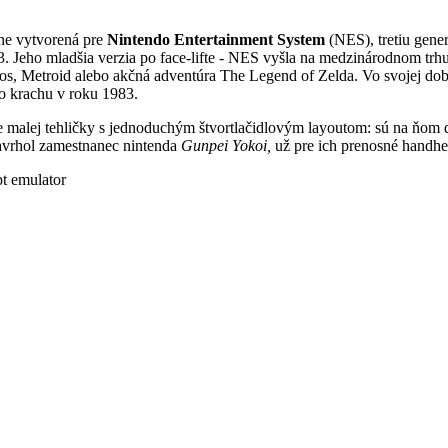
ne vytvorená pre
Nintendo Entertainment System
(NES), tretiu gene
3. Jeho mladšia verzia po face-lifte - NES vyšla na medzinárodnom tr
, Metroid alebo akčná adventúra The Legend of Zelda. Vo svojej dobe 
ho krachu v roku 1983.
malej tehličky s jednoduchým štvortlačidlovým layoutom: sú na ňom d
vrhol zamestnanec nintenda
Gunpei Yokoi,
už pre ich prenosné handh
t emulator