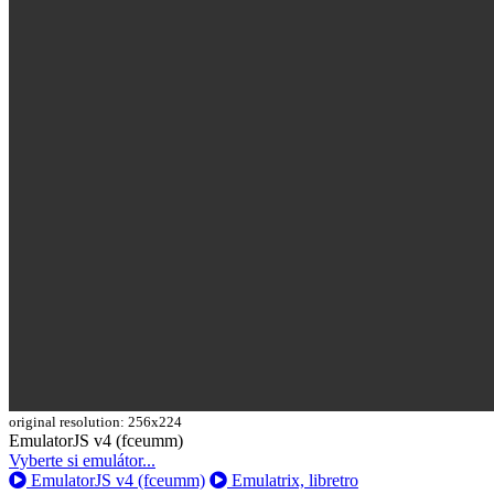
original resolution: 256x224
Toggle
EmulatorJS v4 (fceumm)
Dropdown
Vyberte si emulátor...
EmulatorJS v4 (fceumm)
Emulatrix, libretro