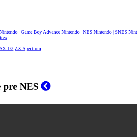
Nintendo | Game Boy Advance
Nintendo | NES
Nintendo | SNES
Nint
trex
SX 1/2
ZX Spectrum
se pre NES