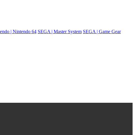
endo | Nintendo 64
SEGA | Master System
SEGA | Game Gear