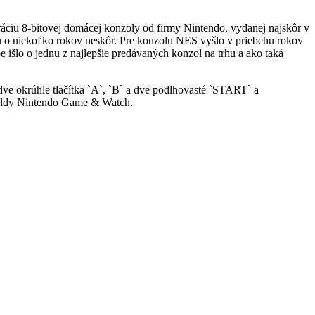
ráciu 8-bitovej domácej konzoly od firmy Nintendo, vydanej najskôr v
hu o niekoľko rokov neskôr. Pre konzolu NES vyšlo v priebehu rokov
išlo o jednu z najlepšie predávaných konzol na trhu a ako taká
ve okrúhle tlačítka `A`, `B` a dve podlhovasté `START` a
eldy Nintendo Game & Watch.