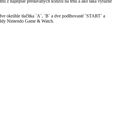
dnu z najlepšie predávaných konzol na trhu a ako taká výrazne
ve okrúhle tlačítka `A`, `B` a dve podlhovasté `START` a
eldy Nintendo Game & Watch.