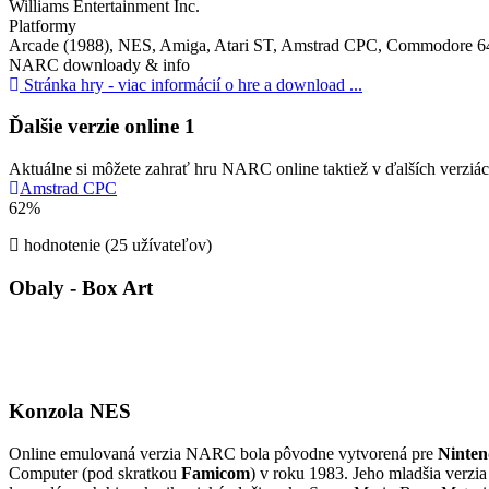
Williams Entertainment Inc.
Platformy
Arcade (1988), NES, Amiga, Atari ST, Amstrad CPC, Commodore 6
NARC downloady & info
Stránka hry - viac informácií o hre a download ...
Ďalšie verzie online
1
Aktuálne si môžete zahrať hru NARC online taktiež v ďalších verziác
Amstrad CPC
62%
hodnotenie (25 užívateľov)
Obaly - Box Art
Konzola NES
Online emulovaná verzia
NARC
bola pôvodne vytvorená pre
Ninten
Computer (pod skratkou
Famicom
) v roku 1983. Jeho mladšia verzi