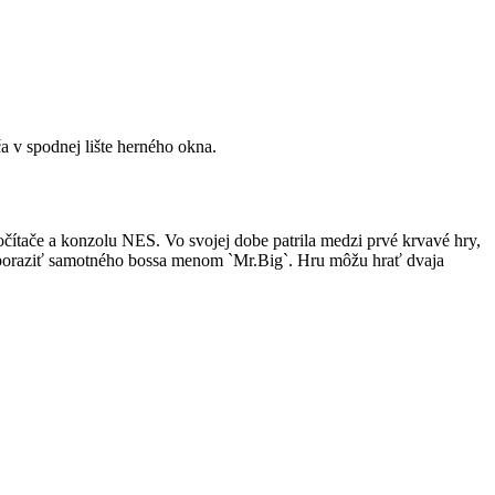
a v spodnej lište herného okna.
čítače a konzolu NES. Vo svojej dobe patrila medzi prvé krvavé hry,
ec poraziť samotného bossa menom `Mr.Big`. Hru môžu hrať dvaja