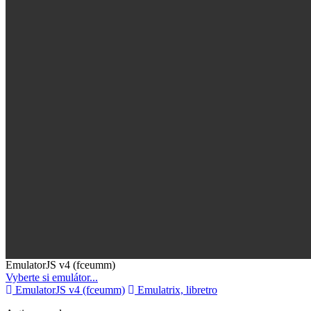
Toggle
EmulatorJS v4 (fceumm)
Dropdown
Vyberte si emulátor...
EmulatorJS v4 (fceumm)
Emulatrix, libretro