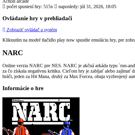
Action
arcade
počet spustení hry: 515x
naposledy: júl 31, 2026, 18:05
Ovládanie hry v prehliadači
Zobraziť ovládač a systém
Kliknutím na modré tlačidlo
play now
spustíte emuláciu hry, pre zob
NARC
Online verzia NARC pre
NES
. NARC je akčná arkáda typu `run-and-
za čo získala negatívnu kritiku. Cieľom hry je zabíjať alebo zajíma
hráči, jeden za Hit Mana, druhý za Max Forcea, obaja vyzbrojený au
Informácie o hre