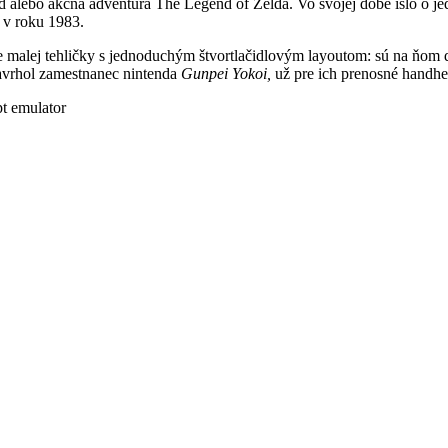
 alebo akčná adventúra The Legend of Zelda. Vo svojej dobe išlo o je
 v roku 1983.
malej tehličky s jednoduchým štvortlačidlovým layoutom: sú na ňom d
vrhol zamestnanec nintenda
Gunpei Yokoi,
už pre ich prenosné handh
t emulator