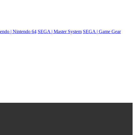
endo | Nintendo 64
SEGA | Master System
SEGA | Game Gear