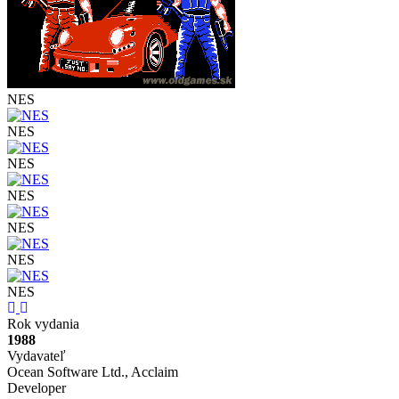
NES
NES
NES
NES
NES
NES
NES
Previous
Next
Rok vydania
1988
Vydavateľ
Ocean Software Ltd., Acclaim
Developer