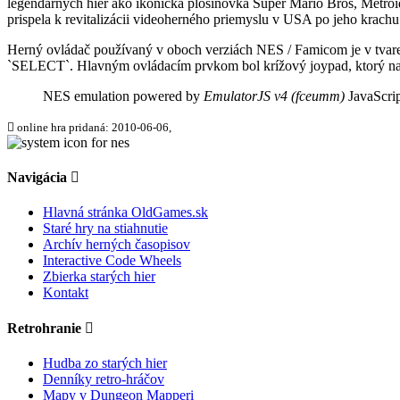
legendárnych hier ako ikonická plošinovka Super Mario Bros, Metroid
prispela k revitalizácii videoherného priemyslu v USA po jeho krachu
Herný ovládač
používaný v oboch verziách NES / Famicom je v tvare 
`SELECT`. Hlavným ovládacím prvkom bol krížový joypad, ktorý na
NES emulation powered by
EmulatorJS v4 (fceumm)
JavaScrip
online hra pridaná: 2010-06-06,
Navigácia
Hlavná stránka OldGames.sk
Staré hry na stiahnutie
Archív herných časopisov
Interactive Code Wheels
Zbierka starých hier
Kontakt
Retrohranie
Hudba zo starých hier
Denníky retro-hráčov
Mapy v Dungeon Mapperi