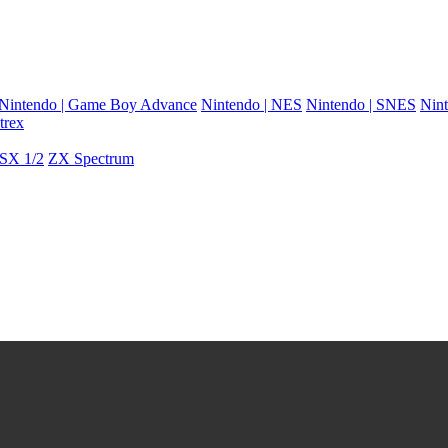
Nintendo | Game Boy Advance
Nintendo | NES
Nintendo | SNES
Nint
trex
SX 1/2
ZX Spectrum