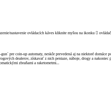
razenie/nastavenie ovládacích káves kliknite myšou na ikonku
ovládač
gun` pre coin-up automaty, neskôr prevedená aj na niektoré domáce po
ť drogových dealerov, získavať z nich peniaze, náboje, drogy a nakoni
tomatickými zbraňami a raketometmi...