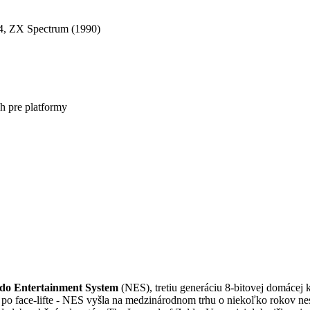
4, ZX Spectrum (1990)
h pre platformy
do Entertainment System
(NES), tretiu generáciu 8-bitovej domácej
a po face-lifte - NES vyšla na medzinárodnom trhu o niekoľko rokov 