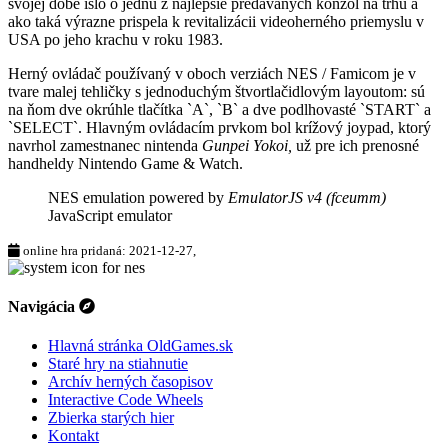
svojej dobe išlo o jednu z najlepšie predávaných konzol na trhu a
ako taká výrazne prispela k revitalizácii videoherného priemyslu v
USA po jeho krachu v roku 1983.
Herný ovládač
používaný v oboch verziách NES / Famicom je v
tvare malej tehličky s jednoduchým štvortlačidlovým layoutom: sú
na ňom dve okrúhle tlačítka `A`, `B` a dve podlhovasté `START` a
`SELECT`. Hlavným ovládacím prvkom bol krížový joypad, ktorý
navrhol zamestnanec nintenda
Gunpei Yokoi,
už pre ich prenosné
handheldy Nintendo Game & Watch.
NES emulation powered by
EmulatorJS v4 (fceumm)
JavaScript emulator
online hra pridaná: 2021-12-27,
Navigácia
Hlavná stránka OldGames.sk
Staré hry na stiahnutie
Archív herných časopisov
Interactive Code Wheels
Zbierka starých hier
Kontakt