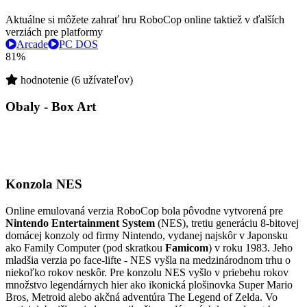
Aktuálne si môžete zahrať hru RoboCop online taktiež v ďalších
verziách pre platformy
Arcade
PC DOS
81%
hodnotenie (6 užívateľov)
Obaly - Box Art
Konzola NES
Online emulovaná verzia
RoboCop
bola pôvodne vytvorená pre
Nintendo Entertainment System
(NES), tretiu generáciu 8-bitovej
domácej konzoly od firmy Nintendo, vydanej najskôr v Japonsku
ako Family Computer (pod skratkou
Famicom
) v roku 1983. Jeho
mladšia verzia po face-lifte - NES vyšla na medzinárodnom trhu o
niekoľko rokov neskôr. Pre konzolu NES vyšlo v priebehu rokov
množstvo legendárnych hier ako ikonická plošinovka Super Mario
Bros, Metroid alebo akčná adventúra The Legend of Zelda. Vo