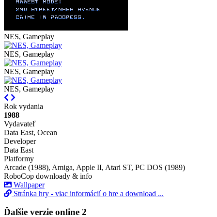
NES, Gameplay
NES, Gameplay
NES, Gameplay
NES, Gameplay
Previous
Next
Rok vydania
1988
Vydavateľ
Data East, Ocean
Developer
Data East
Platformy
Arcade (1988), Amiga, Apple II, Atari ST, PC DOS (1989)
RoboCop downloady & info
Wallpaper
Stránka hry - viac informácií o hre a download ...
Ďalšie verzie online
2