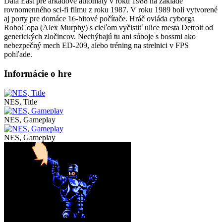
Data East pre arkádové automaty v roku 1988 na základe
rovnomenného sci-fi filmu z roku 1987. V roku 1989 boli vytvorené
aj porty pre domáce 16-bitové počítače. Hráč ovláda cyborga
RoboCopa (Alex Murphy) s cieľom vyčistiť ulice mesta Detroit od
generických zločincov. Nechýbajú tu ani súboje s bossmi ako
nebezpečný mech ED-209, alebo tréning na strelnici v FPS
pohľade.
Informácie o hre
NES, Title
NES, Gameplay
NES, Gameplay