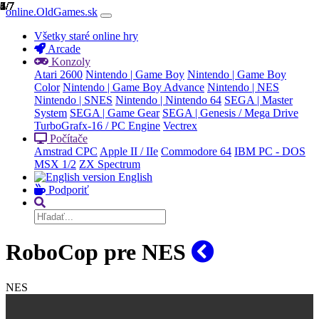
1/7
2/7
3/7
4/7
5/7
6/7
7/7
online.OldGames.sk
Všetky staré online hry
Arcade
Konzoly
Atari 2600
Nintendo | Game Boy
Nintendo | Game Boy
Color
Nintendo | Game Boy Advance
Nintendo | NES
Nintendo | SNES
Nintendo | Nintendo 64
SEGA | Master
System
SEGA | Game Gear
SEGA | Genesis / Mega Drive
TurboGrafx-16 / PC Engine
Vectrex
Počítače
Amstrad CPC
Apple II / IIe
Commodore 64
IBM PC - DOS
MSX 1/2
ZX Spectrum
English
Podporiť
RoboCop pre NES
NES