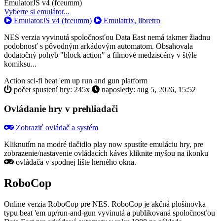
Toggle
EmulatorJS v4 (fceumm)
Dropdown
Vyberte si emulátor...
EmulatorJS v4 (fceumm)
Emulatrix, libretro
NES verzia vyvinutá spoločnosťou Data East nemá takmer žiadnu
podobnosť s pôvodným arkádovým automatom. Obsahovala
dodatočný pohyb "block action" a filmové medziscény v štýle
komiksu...
Action
sci-fi
beat 'em up
run and gun
platform
počet spustení hry: 245x
naposledy: aug 5, 2026, 15:52
Ovládanie hry v prehliadači
Zobraziť ovládač a systém
Kliknutím na modré tlačidlo
play now
spustíte emuláciu hry, pre
zobrazenie/nastavenie ovládacích káves kliknite myšou na ikonku
ovládača v spodnej lište herného okna.
RoboCop
Online verzia RoboCop pre
NES
. RoboCop je akčná plošinovka
typu beat 'em up/run-and-gun vyvinutá a publikovaná spoločnosťou