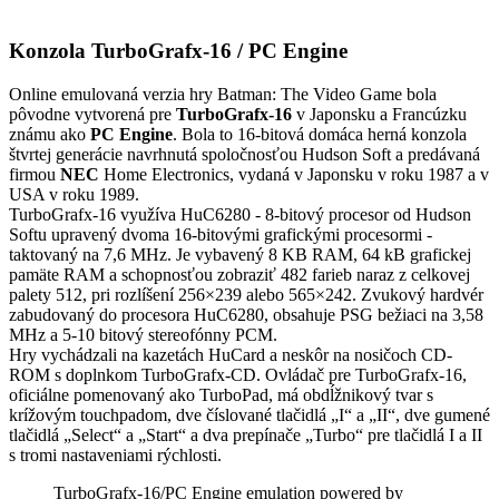
Konzola TurboGrafx-16 / PC Engine
Online emulovaná verzia hry
Batman: The Video Game
bola
pôvodne vytvorená pre
TurboGrafx-16
v Japonsku a Francúzku
známu ako
PC Engine
. Bola to 16-bitová domáca herná konzola
štvrtej generácie navrhnutá spoločnosťou Hudson Soft a predávaná
firmou
NEC
Home Electronics, vydaná v Japonsku v roku 1987 a v
USA v roku 1989.
TurboGrafx-16 využíva HuC6280 - 8-bitový procesor od Hudson
Softu upravený dvoma 16-bitovými grafickými procesormi -
taktovaný na 7,6 MHz. Je vybavený 8 KB RAM, 64 kB grafickej
pamäte RAM a schopnosťou zobraziť 482 farieb naraz z celkovej
palety 512, pri rozlíšení 256×239 alebo 565×242. Zvukový hardvér
zabudovaný do procesora HuC6280, obsahuje PSG bežiaci na 3,58
MHz a 5-10 bitový stereofónny PCM.
Hry vychádzali na kazetách HuCard a neskôr na nosičoch CD-
ROM s doplnkom TurboGrafx-CD. Ovládač pre TurboGrafx-16,
oficiálne pomenovaný ako TurboPad, má obdĺžnikový tvar s
krížovým touchpadom, dve číslované tlačidlá „I“ a „II“, dve gumené
tlačidlá „Select“ a „Start“ a dva prepínače „Turbo“ pre tlačidlá I a II
s tromi nastaveniami rýchlosti.
TurboGrafx-16/PC Engine emulation powered by