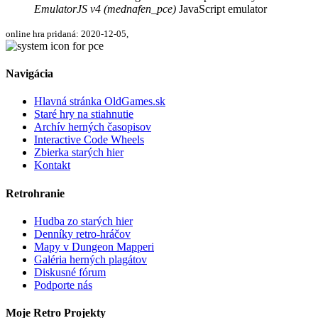
EmulatorJS v4 (mednafen_pce)
JavaScript emulator
online hra pridaná: 2020-12-05,
Navigácia
Hlavná stránka OldGames.sk
Staré hry na stiahnutie
Archív herných časopisov
Interactive Code Wheels
Zbierka starých hier
Kontakt
Retrohranie
Hudba zo starých hier
Denníky retro-hráčov
Mapy v Dungeon Mapperi
Galéria herných plagátov
Diskusné fórum
Podporte nás
Moje Retro Projekty