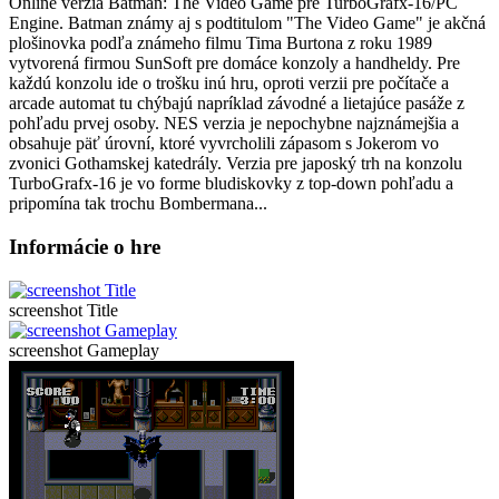
Online verzia Batman: The Video Game pre
TurboGrafx-16/PC
Engine
. Batman známy aj s podtitulom "The Video Game" je akčná
plošinovka podľa známeho filmu Tima Burtona z roku 1989
vytvorená firmou SunSoft pre domáce konzoly a handheldy. Pre
každú konzolu ide o trošku inú hru, oproti verzii pre počítače a
arcade automat tu chýbajú napríklad závodné a lietajúce pasáže z
pohľadu prvej osoby. NES verzia je nepochybne najznámejšia a
obsahuje päť úrovní, ktoré vyvrcholili zápasom s Jokerom vo
zvonici Gothamskej katedrály. Verzia pre japoský trh na konzolu
TurboGrafx-16 je vo forme bludiskovky z top-down pohľadu a
pripomína tak trochu Bombermana...
Informácie o hre
screenshot Title
screenshot Gameplay