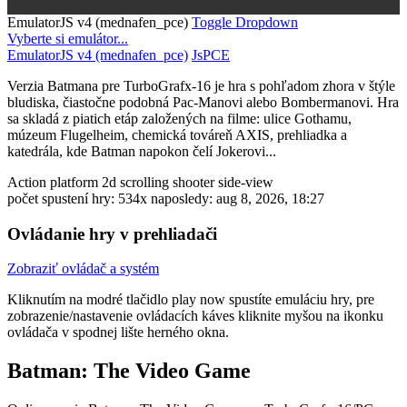
EmulatorJS v4 (mednafen_pce)
Toggle Dropdown
Vyberte si emulátor...
EmulatorJS v4 (mednafen_pce)
JsPCE
Verzia Batmana pre TurboGrafx-16 je hra s pohľadom zhora v štýle
bludiska, čiastočne podobná Pac-Manovi alebo Bombermanovi. Hra
sa skladá z piatich etáp založených na filme: ulice Gothamu,
múzeum Flugelheim, chemická továreň AXIS, prehliadka a
katedrála, kde Batman napokon čelí Jokerovi...
Action
platform
2d scrolling
shooter
side-view
počet spustení hry: 534x
naposledy: aug 8, 2026, 18:27
Ovládanie hry v prehliadači
Zobraziť ovládač a systém
Kliknutím na modré tlačidlo
play now
spustíte emuláciu hry, pre
zobrazenie/nastavenie ovládacích káves kliknite myšou na ikonku
ovládača v spodnej lište herného okna.
Batman: The Video Game