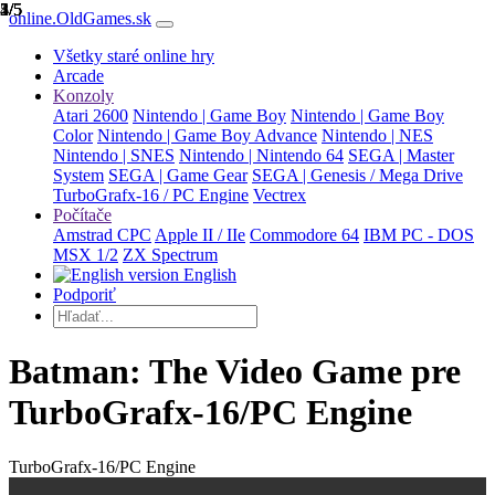
1/5
2/5
3/5
4/5
5/5
online.OldGames.sk
Všetky staré online hry
Arcade
Konzoly
Atari 2600
Nintendo | Game Boy
Nintendo | Game Boy
Color
Nintendo | Game Boy Advance
Nintendo | NES
Nintendo | SNES
Nintendo | Nintendo 64
SEGA | Master
System
SEGA | Game Gear
SEGA | Genesis / Mega Drive
TurboGrafx-16 / PC Engine
Vectrex
Počítače
Amstrad CPC
Apple II / IIe
Commodore 64
IBM PC - DOS
MSX 1/2
ZX Spectrum
English
Podporiť
Batman: The Video Game pre
TurboGrafx-16/PC Engine
TurboGrafx-16/PC Engine