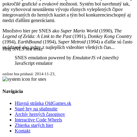
pokročilé grafické a zvukové možnosti. Systém bol navrhnutý tak,
aby vyhovoval neustálemu vývoju rôznych vylepšených čipov
integrovaných do herných kaziet a tým bol konkurencieschopný aj
medzi ďalšími generáciami.
Množstvo hier pre SNES ako
Super Mario World
(1990),
The
Legend of Zelda: A Link to the Past
(1991),
Donkey Kong Country
(1994),
EarthBound
(1994),
Super Metroid
(1994) a ďalšie sú často
uvádzané ako jedny z najlepších videohier všetkých čias...
Hraj SNES hru teraz
SNES emulation powered by
EmulatorJS v4 (snes9x)
JavaScript emulator
online hra pridaná: 2014-11-23,
Navigácia
Hlavná stránka OldGames.sk
Staré hry na stiahnutie
Archív herných časopisov
Interactive Code Wheels
Zbierka starých hier
Kontakt