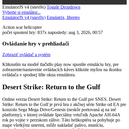
EmulatorJS v4 (snes9x)
Toggle Dropdown
Vyberte si emulátor...
EmulatorJS v4 (snes9x)
Emulatrix, libretro
Action
war
helicopter
počet spustení hry: 837x
naposledy: aug 3, 2026, 00:57
Ovládanie hry v prehliadači
Zobraziť ovládač a systém
Kliknutím na modré tlačidlo
play now
spustíte emuláciu hry, pre
zobrazenie/nastavenie ovládacích káves kliknite myšou na ikonku
ovládača v spodnej lište okna emulátora.
Desert Strike: Return to the Gulf
Online verzia Desert Strike: Return to the Gulf pre
SNES
. Desert
Strike: Return to the Gulf je prvá hra z akčnej série Strike od EA pre
konzolu Sega Mega Drive/Genesis (neskôr portovaná aj na iné
platformy), v ktorej ovládate špeciálny vrtuľník Apache AH-64A
rok po vojne v perzskom zálive. Táto helikoptéra sa pohybuje po
mape všetkými smermi, môže nakladať palivo, muníciu,