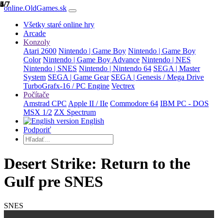
1/7
2/7
3/7
4/7
5/7
6/7
7/7
online.OldGames.sk
Všetky staré online hry
Arcade
Konzoly
Atari 2600
Nintendo | Game Boy
Nintendo | Game Boy
Color
Nintendo | Game Boy Advance
Nintendo | NES
Nintendo | SNES
Nintendo | Nintendo 64
SEGA | Master
System
SEGA | Game Gear
SEGA | Genesis / Mega Drive
TurboGrafx-16 / PC Engine
Vectrex
Počítače
Amstrad CPC
Apple II / IIe
Commodore 64
IBM PC - DOS
MSX 1/2
ZX Spectrum
English
Podporiť
Desert Strike: Return to the
Gulf pre SNES
SNES