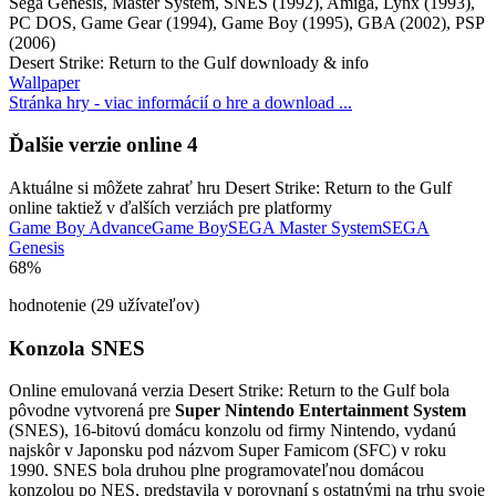
Sega Genesis, Master System, SNES (1992), Amiga, Lynx (1993),
PC DOS, Game Gear (1994), Game Boy (1995), GBA (2002), PSP
(2006)
Desert Strike: Return to the Gulf downloady & info
Wallpaper
Stránka hry - viac informácií o hre a download ...
Disks
Ďalšie verzie online
4
Aktuálne si môžete zahrať hru Desert Strike: Return to the Gulf
online taktiež v ďalších verziách pre platformy
Game Boy Advance
Game Boy
SEGA Master System
SEGA
Genesis
68%
Settings
hodnotenie (29 užívateľov)
Konzola SNES
Online emulovaná verzia
Desert Strike: Return to the Gulf
bola
pôvodne vytvorená pre
Super Nintendo Entertainment System
(SNES), 16-bitovú domácu konzolu od firmy Nintendo, vydanú
najskôr v Japonsku pod názvom Super Famicom (SFC) v roku
1990. SNES bola druhou plne programovateľnou domácou
konzolou po NES, predstavila v porovnaní s ostatnými na trhu svoje