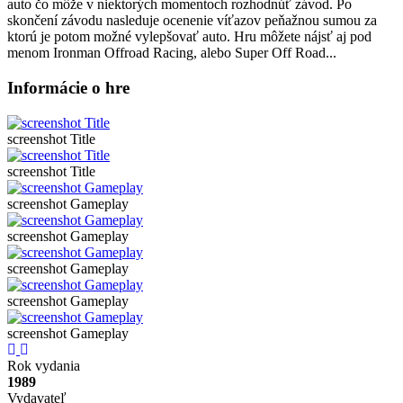
auto čo môže v niektorých momentoch rozhodnúť závod. Po
skončení závodu nasleduje ocenenie víťazov peňažnou sumou za
ktorú je potom možné vylepšovať auto. Hru môžete nájsť aj pod
menom Ironman Offroad Racing, alebo Super Off Road...
Informácie o hre
screenshot Title
screenshot Title
screenshot Gameplay
screenshot Gameplay
screenshot Gameplay
screenshot Gameplay
screenshot Gameplay
Previous
Next
Rok vydania
1989
Vydavateľ