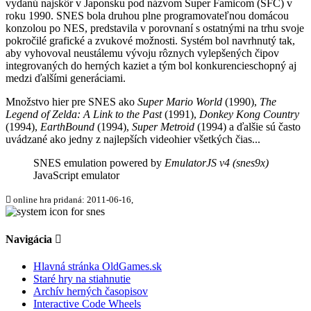
vydanú najskôr v Japonsku pod názvom Super Famicom (SFC) v
roku 1990. SNES bola druhou plne programovateľnou domácou
konzolou po NES, predstavila v porovnaní s ostatnými na trhu svoje
pokročilé grafické a zvukové možnosti. Systém bol navrhnutý tak,
aby vyhovoval neustálemu vývoju rôznych vylepšených čipov
integrovaných do herných kaziet a tým bol konkurencieschopný aj
medzi ďalšími generáciami.
Množstvo hier pre SNES ako
Super Mario World
(1990),
The
Legend of Zelda: A Link to the Past
(1991),
Donkey Kong Country
(1994),
EarthBound
(1994),
Super Metroid
(1994) a ďalšie sú často
uvádzané ako jedny z najlepších videohier všetkých čias...
SNES emulation powered by
EmulatorJS v4 (snes9x)
JavaScript emulator
online hra pridaná: 2011-06-16,
Navigácia
Hlavná stránka OldGames.sk
Staré hry na stiahnutie
Archív herných časopisov
Interactive Code Wheels