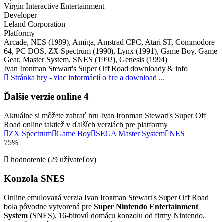
Virgin Interactive Entertainment
Developer
Leland Corporation
Platformy
Arcade, NES (1989), Amiga, Amstrad CPC, Atari ST, Commodore
64, PC DOS, ZX Spectrum (1990), Lynx (1991), Game Boy, Game
Gear, Master System, SNES (1992), Genesis (1994)
Ivan Ironman Stewart's Super Off Road downloady & info
Stránka hry - viac informácií o hre a download ...
Ďalšie verzie online
4
Aktuálne si môžete zahrať hru Ivan Ironman Stewart's Super Off
Road online taktiež v ďalších verziách pre platformy
ZX Spectrum
Game Boy
SEGA Master System
NES
75%
hodnotenie (29 užívateľov)
Konzola SNES
Online emulovaná verzia
Ivan Ironman Stewart's Super Off Road
bola pôvodne vytvorená pre
Super Nintendo Entertainment
System
(SNES), 16-bitovú domácu konzolu od firmy Nintendo,