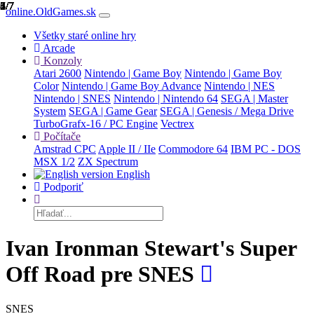
1/7
2/7
3/7
4/7
5/7
6/7
7/7
online.OldGames.sk
Všetky staré online hry
Arcade
Konzoly
Atari 2600
Nintendo | Game Boy
Nintendo | Game Boy
Color
Nintendo | Game Boy Advance
Nintendo | NES
Nintendo | SNES
Nintendo | Nintendo 64
SEGA | Master
System
SEGA | Game Gear
SEGA | Genesis / Mega Drive
TurboGrafx-16 / PC Engine
Vectrex
Počítače
Amstrad CPC
Apple II / IIe
Commodore 64
IBM PC - DOS
MSX 1/2
ZX Spectrum
English
Podporiť
Ivan Ironman Stewart's Super
Off Road pre SNES
SNES