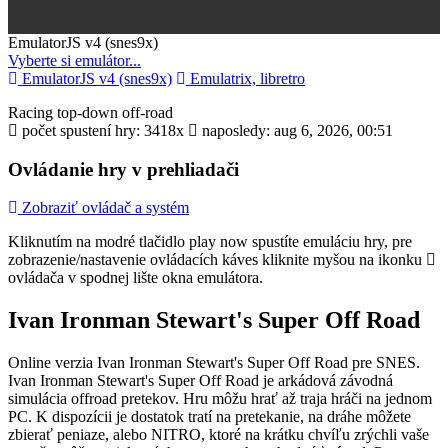
Toggle
EmulatorJS v4 (snes9x)
Dropdown
Vyberte si emulátor...
EmulatorJS v4 (snes9x)
Emulatrix, libretro
Racing
top-down
off-road
počet spustení hry: 3418x
naposledy: aug 6, 2026, 00:51
Ovládanie hry v prehliadači
Zobraziť ovládač a systém
Kliknutím na modré tlačidlo
play now
spustíte emuláciu hry, pre
zobrazenie/nastavenie ovládacích káves kliknite myšou na ikonku
ovládača v spodnej lište okna emulátora.
Ivan Ironman Stewart's Super Off Road
Online verzia Ivan Ironman Stewart's Super Off Road pre
SNES
.
Ivan Ironman Stewart's Super Off Road je arkádová závodná
simulácia offroad pretekov. Hru môžu hrať až traja hráči na jednom
PC. K dispozícii je dostatok tratí na pretekanie, na dráhe môžete
zbierať peniaze, alebo NITRO, ktoré na krátku chvíľu zrýchli vaše