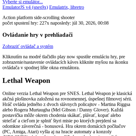
Vyberte si emulátor...
EmulatorJS v4 (snes9x)
Emulatrix, libretro
Action
platform
side-scrolling
shooter
počet spustení hry: 227x
naposledy: júl 30, 2026, 00:08
Ovládanie hry v prehliadači
Zobraziť ovládač a systém
Kliknutím na modré tlačidlo
play now
spustíte emuláciu hry, pre
zobrazenie/nastavenie ovládacích káves kliknite myšou na ikonku
ovládača v spodnej lište okna emulátora.
Lethal Weapon
Online verzia Lethal Weapon pre
SNES
. Lethal Weapon je klasická
akčná plošinovka založená na rovnomennej, úspešnej filmovej sérii.
Hráč ovláda jedného z dvoch slávnych policajtov - Martina Riggsa
alebo Rogera Murtaugha (Mel Gibson / Danny Glover). Každá
postavička môže okrem chodenia skákať, plávať, kopať alebo
strieľať a cieľom je splniť štyri misie po ktorých prejdení sa
odomkne záverečná - bonusová. Hra okrem domácich počítačov
(PC, Amiga, Atari) vyšla aj na hracie automaty a konzoly