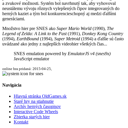
a zvukové možnosti. Systém bol navrhnutý tak, aby vyhovoval
neustálemu vývoju rôznych vylepšených čipov integrovaných do
herných kaziet a tým bol konkurencieschopný aj medzi ďalšími
generáciami.
Množstvo hier pre SNES ako
Super Mario World
(1990),
The
Legend of Zelda: A Link to the Past
(1991),
Donkey Kong Country
(1994),
EarthBound
(1994),
Super Metroid
(1994) a ďalšie sú často
uvádzané ako jedny z najlepších videohier všetkých čias...
SNES emulation powered by
EmulatorJS v4 (snes9x)
JavaScript emulator
online hra pridaná: 2015-04-25,
Navigácia
Hlavná stránka OldGames.sk
Staré hry na stiahnutie
Archív herných časopisov
Interactive Code Wheels
Zbierka starých hier
Kontakt