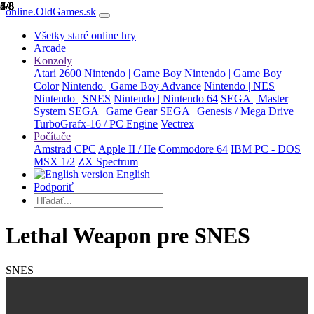
1/8
2/8
3/8
4/8
5/8
6/8
7/8
8/8
online.OldGames.sk
Všetky staré online hry
Arcade
Konzoly
Atari 2600
Nintendo | Game Boy
Nintendo | Game Boy
Color
Nintendo | Game Boy Advance
Nintendo | NES
Nintendo | SNES
Nintendo | Nintendo 64
SEGA | Master
System
SEGA | Game Gear
SEGA | Genesis / Mega Drive
TurboGrafx-16 / PC Engine
Vectrex
Počítače
Amstrad CPC
Apple II / IIe
Commodore 64
IBM PC - DOS
MSX 1/2
ZX Spectrum
English
Podporiť
Lethal Weapon pre SNES
SNES