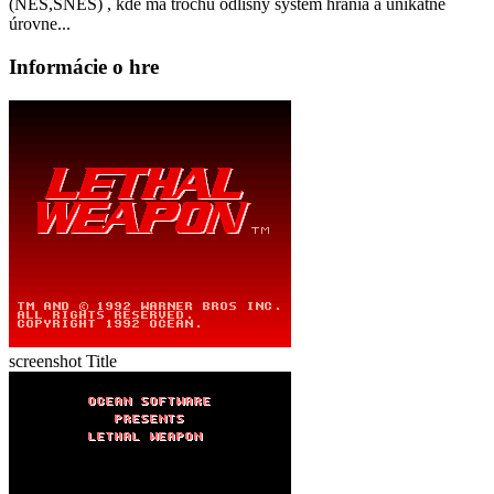
(NES,SNES) , kde má trochu odlišný systém hrania a unikátne
úrovne...
Informácie o hre
screenshot Title