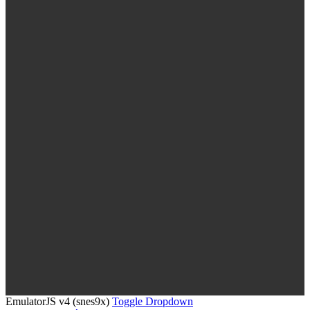
EmulatorJS v4 (snes9x)
Toggle Dropdown