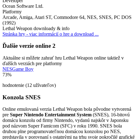
Developer
Ocean Software Ltd.
Platformy
Arcade, Amiga, Atari ST, Commodore 64, NES, SNES, PC DOS
(1992)
Lethal Weapon downloady & info
Stránka hry - viac informácií o hre a download ...
Ďalšie verzie online
2
Aktuálne si môžete zahrať hru Lethal Weapon online taktiež v
ďalších verziách pre platformy
NES
Game Boy
73%
hodnotenie (12 užívateľov)
Konzola SNES
Online emulovaná verzia
Lethal Weapon
bola pôvodne vytvorená
pre
Super Nintendo Entertainment System
(SNES), 16-bitovú
domácu konzolu od firmy Nintendo, vydanú najskôr v Japonsku
pod názvom Super Famicom (SFC) v roku 1990. SNES bola
druhou plne programovateľnou domácou konzolou po NES,
predstavila v porovnaní s ostatnými na trhu svoje pokročilé grafické