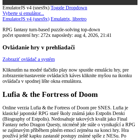
EmulatorJS v4 (snes9x)
Toggle Dropdown
Vyberte si emulátor...
EmulatorJS v4 (snes9x)
Emulatrix, libretro
RPG
fantasy
turn-based
puzzle-solving
top-down
počet spustení hry: 272x
naposledy: aug 4, 2026, 21:41
Ovládanie hry v prehliadači
Zobraziť ovládač a systém
Kliknutím na modré tlačidlo
play now
spustíte emuláciu hry, pre
zobrazenie/nastavenie ovládacích káves kliknite myšou na ikonku
ovládača v spodnej lište okna emulátora.
Lufia & the Fortress of Doom
Online verzia Lufia & the Fortress of Doom pre
SNES
. Lufia je
klasické japonské RPG staré školy známá jako Estpolis Denki
(Biography of Estpolis). Nedosahuje takových kvalit jako Final
Fantasy nebo Dragon Questy, nicméně jde stále o vynikající a RPG
se zajímavým příběhem plném emocí zejména na konci hry. Hra
používá ještě kapku zastaralé postupy známé spíše z NESu. Po