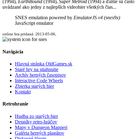
(1994),
EarthBound
(1994),
Super Metroid
(1994) a ďalšie sú často
uvádzané ako jedny z najlepších videohier všetkých čias...
SNES emulation powered by
EmulatorJS v4 (snes9x)
JavaScript emulator
online hra pridaná: 2013-05-06,
Navigácia
Hlavná stránka OldGames.sk
Staré hry na stiahnutie
Archív herných časopisov
Interactive Code Wheels
Zbierka starých hier
Kontakt
Retrohranie
Hudba zo starých hier
Denníky retro-hráčov
Mapy v Dungeon Mapperi
Galéria herných plagátov
Diskusné fórum