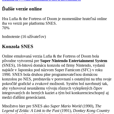
Ďalšie verzie online
Hra Lufia & the Fortress of Doom je momentálne hrateľná online
iba vo verzii pre platformu SNES.
70%
hodnotenie (16 užívateľov)
Konzola SNES
Online emulovaná verzia
Lufia & the Fortress of Doom
bola
pôvodne vytvorená pre
Super Nintendo Entertainment System
(SNES), 16-bitovú domácu konzolu od firmy Nintendo, vydanú
najskôr v Japonsku pod názvom Super Famicom (SFC) v roku
1990. SNES bola druhou plne programovateľnou domácou
konzolou po NES, predstavila v porovnaní s ostatnými na trhu svoje
pokročilé grafické a zvukové možnosti. Systém bol navrhnutý tak,
aby vyhovoval neustálemu vývoju rôznych vylepšených čipov
integrovaných do herných kaziet a tým bol konkurencieschopný aj
medzi ďalšími generáciami.
Množstvo hier pre SNES ako
Super Mario World
(1990),
The
Legend of Zelda: A Link to the Past
(1991),
Donkey Kong Country