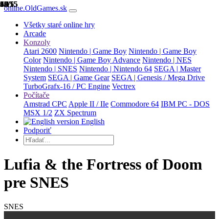
1/15
2/15
3/15
4/15
5/15
6/15
7/15
8/15
9/15
10/15
11/15
12/15
13/15
14/15
15/15
online.OldGames.sk
Všetky staré online hry
Arcade
Konzoly
Atari 2600
Nintendo | Game Boy
Nintendo | Game Boy
Color
Nintendo | Game Boy Advance
Nintendo | NES
Nintendo | SNES
Nintendo | Nintendo 64
SEGA | Master
System
SEGA | Game Gear
SEGA | Genesis / Mega Drive
TurboGrafx-16 / PC Engine
Vectrex
Počítače
Amstrad CPC
Apple II / IIe
Commodore 64
IBM PC - DOS
MSX 1/2
ZX Spectrum
English
Podporiť
Lufia & the Fortress of Doom
pre SNES
SNES