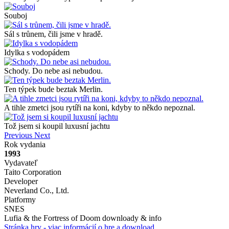
Souboj
Sál s trůnem, čili jsme v hradě.
Idylka s vodopádem
Schody. Do nebe asi nebudou.
Ten týpek bude beztak Merlin.
A tihle zmetci jsou rytíři na koni, kdyby to někdo nepoznal.
Tož jsem si koupil luxusní jachtu
Previous
Next
Rok vydania
1993
Vydavateľ
Taito Corporation
Developer
Neverland Co., Ltd.
Platformy
SNES
Lufia & the Fortress of Doom downloady & info
Stránka hry - viac informácií o hre a download ...