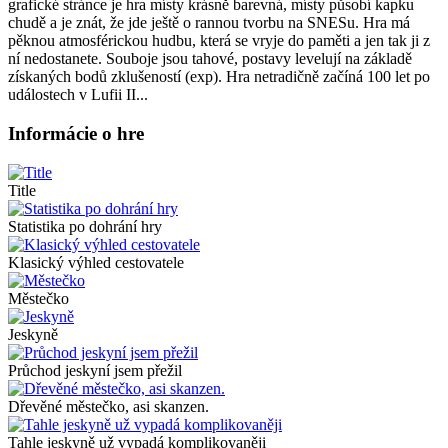
grafické stránce je hra místy krásně barevná, místy působí kapku
chudě a je znát, že jde ještě o rannou tvorbu na SNESu. Hra má
pěknou atmosférickou hudbu, která se vryje do paměti a jen tak ji z
ní nedostanete. Souboje jsou tahové, postavy levelují na základě
získaných bodů zklušeností (exp). Hra netradičně začíná 100 let po
událostech v Lufii II...
Informácie o hre
Title
Statistika po dohrání hry
Klasický výhled cestovatele
Městečko
Jeskyně
Průchod jeskyní jsem přežil
Dřevěné městečko, asi skanzen.
Tahle jeskyně už vypadá komplikovaněji