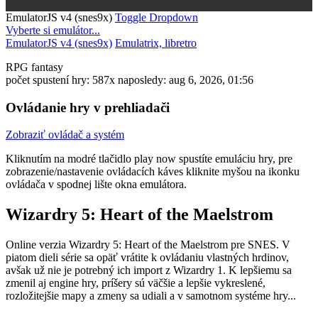
EmulatorJS v4 (snes9x)
Toggle Dropdown
Vyberte si emulátor...
EmulatorJS v4 (snes9x)
Emulatrix, libretro
RPG
fantasy
počet spustení hry: 587x
naposledy: aug 6, 2026, 01:56
Ovládanie hry v prehliadači
Zobraziť ovládač a systém
Kliknutím na modré tlačidlo
play now
spustíte emuláciu hry, pre
zobrazenie/nastavenie ovládacích káves kliknite myšou na ikonku
ovládača v spodnej lište okna emulátora.
Wizardry 5: Heart of the Maelstrom
Online verzia Wizardry 5: Heart of the Maelstrom pre
SNES
. V
piatom dieli série sa opäť vrátite k ovládaniu vlastných hrdinov,
avšak už nie je potrebný ich import z Wizardry 1. K lepšiemu sa
zmenil aj engine hry, príšery sú väčšie a lepšie vykreslené,
rozložitejšie mapy a zmeny sa udiali a v samotnom systéme hry...