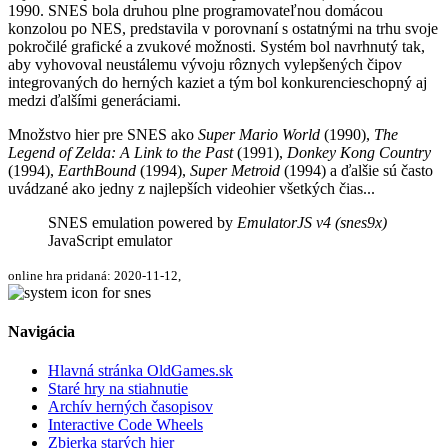
1990. SNES bola druhou plne programovateľnou domácou
konzolou po NES, predstavila v porovnaní s ostatnými na trhu svoje
pokročilé grafické a zvukové možnosti. Systém bol navrhnutý tak,
aby vyhovoval neustálemu vývoju rôznych vylepšených čipov
integrovaných do herných kaziet a tým bol konkurencieschopný aj
medzi ďalšími generáciami.
Množstvo hier pre SNES ako
Super Mario World
(1990),
The
Legend of Zelda: A Link to the Past
(1991),
Donkey Kong Country
(1994),
EarthBound
(1994),
Super Metroid
(1994) a ďalšie sú často
uvádzané ako jedny z najlepších videohier všetkých čias...
SNES emulation powered by
EmulatorJS v4 (snes9x)
JavaScript emulator
online hra pridaná: 2020-11-12,
Navigácia
Hlavná stránka OldGames.sk
Staré hry na stiahnutie
Archív herných časopisov
Interactive Code Wheels
Zbierka starých hier