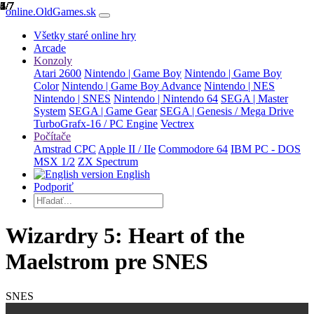
1/7
2/7
3/7
4/7
5/7
6/7
7/7
online.OldGames.sk
Všetky staré online hry
Arcade
Konzoly
Atari 2600
Nintendo | Game Boy
Nintendo | Game Boy
Color
Nintendo | Game Boy Advance
Nintendo | NES
Nintendo | SNES
Nintendo | Nintendo 64
SEGA | Master
System
SEGA | Game Gear
SEGA | Genesis / Mega Drive
TurboGrafx-16 / PC Engine
Vectrex
Počítače
Amstrad CPC
Apple II / IIe
Commodore 64
IBM PC - DOS
MSX 1/2
ZX Spectrum
English
Podporiť
Wizardry 5: Heart of the
Maelstrom pre SNES
SNES