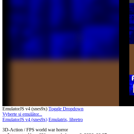
EmulatorJS v4 (snes9x)
Toggle Dropdown
Vyberte si emulátor...
EmulatorJS v4 (snes9x)
Emulatrix, libretro
3D-Action / FPS
world war
horror