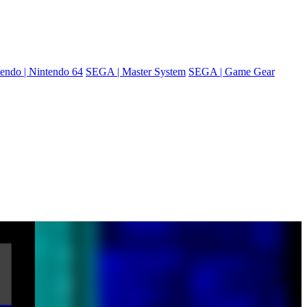
endo | Nintendo 64
SEGA | Master System
SEGA | Game Gear