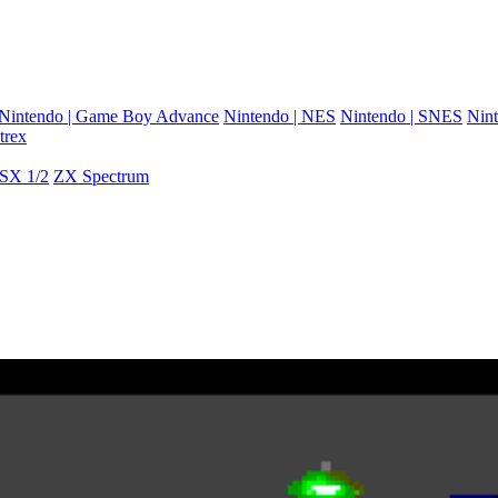
Nintendo | Game Boy Advance
Nintendo | NES
Nintendo | SNES
Nint
trex
SX 1/2
ZX Spectrum