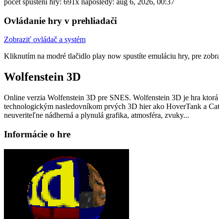
počet spustení hry: 691x
naposledy: aug 6, 2026, 00:37
Ovládanie hry v prehliadači
Zobraziť ovládač a systém
Kliknutím na modré tlačidlo
play now
spustíte emuláciu hry, pre zob
Wolfenstein 3D
Online verzia Wolfenstein 3D pre
SNES
. Wolfenstein 3D je hra ktorá
technologickým nasledovníkom prvých 3D hier ako HoverTank a Cat
neuveriteľne nádherná a plynulá grafika, atmosféra, zvuky...
Informácie o hre