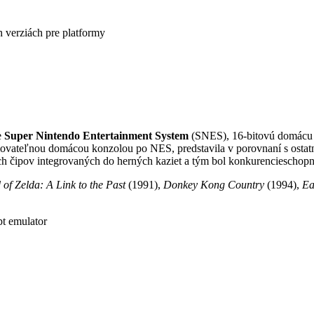
h verziách pre platformy
e
Super Nintendo Entertainment System
(SNES), 16-bitovú domácu 
ateľnou domácou konzolou po NES, predstavila v porovnaní s ostatným
h čipov integrovaných do herných kaziet a tým bol konkurencieschopn
of Zelda: A Link to the Past
(1991),
Donkey Kong Country
(1994),
Ea
t emulator