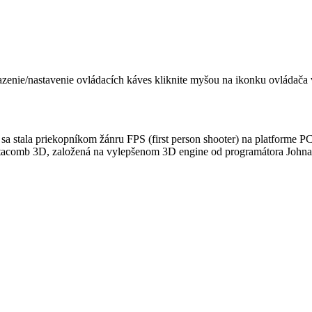
razenie/nastavenie ovládacích káves kliknite myšou na ikonku
ovládača 
 sa stala priekopníkom žánru FPS (first person shooter) na platforme P
acomb 3D, založená na vylepšenom 3D engine od programátora Johna