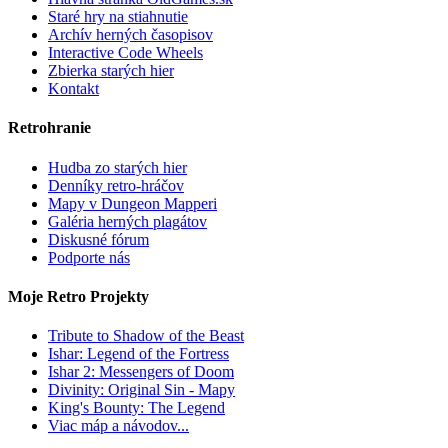
Staré hry na stiahnutie
Archív herných časopisov
Interactive Code Wheels
Zbierka starých hier
Kontakt
Retrohranie
Hudba zo starých hier
Denníky retro-hráčov
Mapy v Dungeon Mapperi
Galéria herných plagátov
Diskusné fórum
Podporte nás
Moje Retro Projekty
Tribute to Shadow of the Beast
Ishar: Legend of the Fortress
Ishar 2: Messengers of Doom
Divinity: Original Sin - Mapy
King's Bounty: The Legend
Viac máp a návodov...