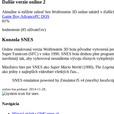
Ďalšie verzie online
2
Aktuálne si môžete zahrať hru Wolfenstein 3D online taktiež v ďalšíc
Game Boy Advance
PC DOS
81%
hodnotenie (85 užívateľov)
Konzola SNES
Online emulovaná verzia
Wolfenstein 3D
bola pôvodne vytvorená pr
Super Famicom (SFC) v roku 1990. SNES bola druhou plne programov
navrhnutý tak, aby vyhovoval neustálemu vývoju rôznych vylepšenýc
Množstvo hier pre SNES ako
Super Mario World
(1990),
The Legend 
ako jedny z najlepších videohier všetkých čias...
SNES emulation powered by
EmulatorJS v4 (snes9x)
JavaScrip
online hra pridaná: 2014-11-28,
Navigácia
Hlavná stránka OldGames.sk