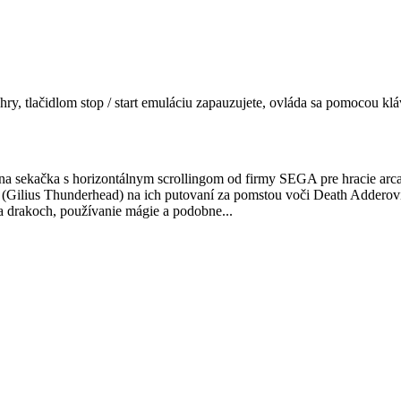
hry, tlačidlom
stop / start
emuláciu zapauzujete, ovláda sa pomocou kláv
na sekačka s horizontálnym scrollingom od firmy SEGA pre hracie arca
lík (Gilius Thunderhead) na ich putovaní za pomstou voči Death Adder
 drakoch, používanie mágie a podobne...