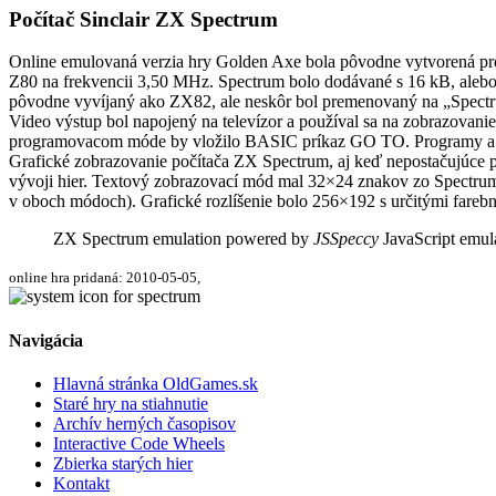
Počítač Sinclair ZX Spectrum
Online emulovaná verzia hry
Golden Axe
bola pôvodne vytvorená p
Z80 na frekvencii 3,50 MHz. Spectrum bolo dodávané s 16 kB, alebo 
pôvodne vyvíjaný ako ZX82, ale neskôr bol premenovaný na „Spectru
Video výstup bol napojený na televízor a používal sa na zobrazovani
programovacom móde by vložilo BASIC príkaz GO TO. Programy a ú
Grafické zobrazovanie počítača ZX Spectrum, aj keď nepostačujúce p
vývoji hier. Textový zobrazovací mód mal 32×24 znakov zo Spectrum
v oboch módoch). Grafické rozlíšenie bolo 256×192 s určitými fare
ZX Spectrum emulation powered by
JSSpeccy
JavaScript emul
online hra pridaná: 2010-05-05,
Navigácia
Hlavná stránka OldGames.sk
Staré hry na stiahnutie
Archív herných časopisov
Interactive Code Wheels
Zbierka starých hier
Kontakt