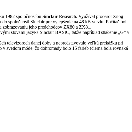
roku 1982 spoločnosťou
Sinclair
Research. Využíval procesor Zilog
 spoločnosti Sinclair pre vylepšenie na 48 kB verziu. Počítač bol
emu zobrazovaniu jeho predchodcov ZX80 a ZX81.
ovými slovami jazyka Sinclair BASIC, takže napríklad stlačenie „G“ v
ch televízoroch danej doby a nepredstavovalo veľkú prekážku pri
 v svetlom móde, čo dohromady bolo 15 farieb (čierna bola rovnaká