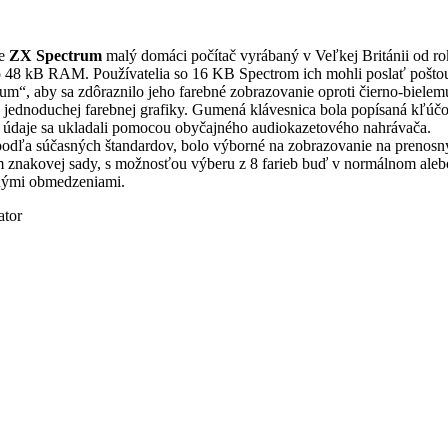
re
ZX Spectrum
malý domáci počítač vyrábaný v Veľkej Británii od 
48 kB RAM. Používatelia so 16 KB Spectrom ich mohli poslať poštou do
m“, aby sa zdôraznilo jeho farebné zobrazovanie oproti čierno-biel
e jednoduchej farebnej grafiky. Gumená klávesnica bola popísaná kľúč
daje sa ukladali pomocou obyčajného audiokazetového nahrávača.
odľa súčasných štandardov, bolo výborné na zobrazovanie na prenosný
 znakovej sady, s možnosťou výberu z 8 farieb buď v normálnom alebo
bnými obmedzeniami.
ator