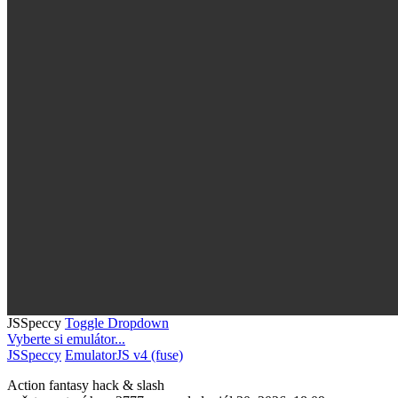
JSSpeccy
Toggle Dropdown
Vyberte si emulátor...
JSSpeccy
EmulatorJS v4 (fuse)
Action
fantasy
hack & slash