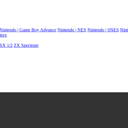
Nintendo | Game Boy Advance
Nintendo | NES
Nintendo | SNES
Nint
trex
SX 1/2
ZX Spectrum