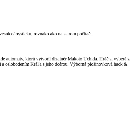
esnice/joysticku, rovnako ako na starom počítači.
de automaty, ktorú vytvoril dizajnér Makoto Uchida. Hráč si vyberá z
ovi a oslobodením Kráľa s jeho dcérou. Výborná plošinovková hack &