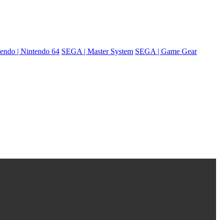
endo | Nintendo 64
SEGA | Master System
SEGA | Game Gear