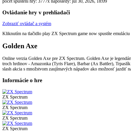
počet spustení hry: 3777x
naposledy: júl 30, 2026, 18:09
Ovládanie hry v prehliadači
Zobraziť ovládač a systém
Kliknutím na tlačidlo
play ZX Spectrum game now
spustíte emuláciu 
Golden Axe
Online verzia Golden Axe pre
ZX Spectrum
. Golden Axe je legendár
troch hrdinov - Amazonka (Tyris Flare), Barbar (Ax Battler), Trpas
slash akcia s množstvom zaujímavých nápadov ako možnosť jazdiť na
Informácie o hre
ZX Spectrum
ZX Spectrum
ZX Spectrum
ZX Spectrum