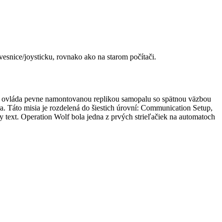
esnice/joysticku, rovnako ako na starom počítači.
ráč ovláda pevne namontovanou replikou samopalu so spätnou väzbou
a. Táto misia je rozdelená do šiestich úrovní: Communication Setup,
 text. Operation Wolf bola jedna z prvých strieľačiek na automatoch