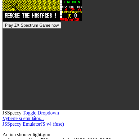
Play ZX Spectrum Game now
JSSpeccy
Toggle Dropdown
Vyberte si emulátor...
JSSpeccy
EmulatorJS v4 (fuse)
Action
shooter
light-gun