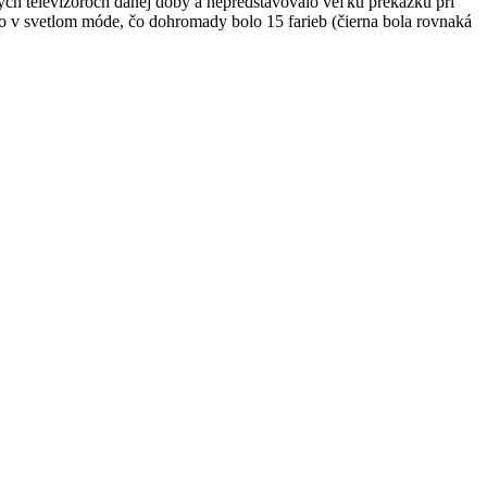
ch televízoroch danej doby a nepredstavovalo veľkú prekážku pri
 v svetlom móde, čo dohromady bolo 15 farieb (čierna bola rovnaká