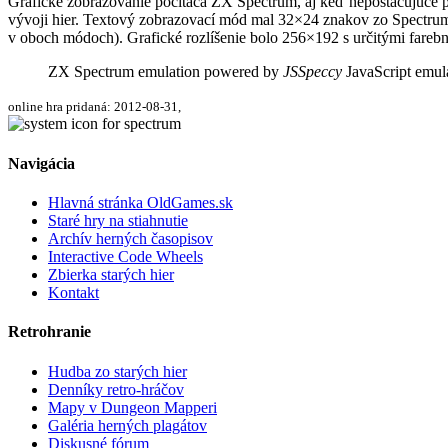
Grafické zobrazovanie počítača ZX Spectrum, aj keď nepostačujúce p
vývoji hier. Textový zobrazovací mód mal 32×24 znakov zo Spectrum
v oboch módoch). Grafické rozlíšenie bolo 256×192 s určitými fare
ZX Spectrum emulation powered by
JSSpeccy
JavaScript emul
online hra pridaná: 2012-08-31,
Navigácia
Hlavná stránka OldGames.sk
Staré hry na stiahnutie
Archív herných časopisov
Interactive Code Wheels
Zbierka starých hier
Kontakt
Retrohranie
Hudba zo starých hier
Denníky retro-hráčov
Mapy v Dungeon Mapperi
Galéria herných plagátov
Diskusné fórum