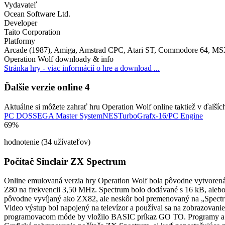
Vydavateľ
Ocean Software Ltd.
Developer
Taito Corporation
Platformy
Arcade (1987), Amiga, Amstrad CPC, Atari ST, Commodore 64, MS
Operation Wolf downloady & info
Stránka hry - viac informácií o hre a download ...
Ďalšie verzie online
4
Aktuálne si môžete zahrať hru Operation Wolf online taktiež v ďalšíc
PC DOS
SEGA Master System
NES
TurboGrafx-16/PC Engine
69%
hodnotenie (34 užívateľov)
Počítač Sinclair ZX Spectrum
Online emulovaná verzia hry
Operation Wolf
bola pôvodne vytvoren
Z80 na frekvencii 3,50 MHz. Spectrum bolo dodávané s 16 kB, alebo 
pôvodne vyvíjaný ako ZX82, ale neskôr bol premenovaný na „Spectru
Video výstup bol napojený na televízor a používal sa na zobrazovani
programovacom móde by vložilo BASIC príkaz GO TO. Programy a ú