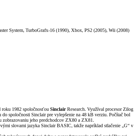
r System, TurboGrafx-16 (1990), Xbox, PS2 (2005), Wii (2008)
od roku 1982 spoločnosťou
Sinclair
Research. Využíval procesor Zilog
 spoločnosti Sinclair pre vylepšenie na 48 kB verziu. Počítač bol
emu zobrazovaniu jeho predchodcov ZX80 a ZX81.
ovými slovami jazyka Sinclair BASIC, takže napríklad stlačenie „G“ v