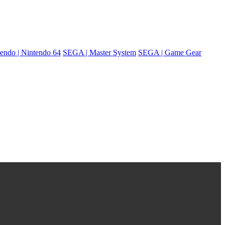
endo | Nintendo 64
SEGA | Master System
SEGA | Game Gear