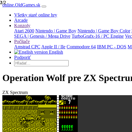
1/2
2/2
online.OldGames.sk
Všetky staré online hry
Arcade
Konzoly
Atari 2600
Nintendo | Game Boy
Nintendo | Game Boy Color
SEGA | Genesis / Mega Drive
TurboGrafx-16 / PC Engine
Vec
Počítače
Amstrad CPC
Apple II / IIe
Commodore 64
IBM PC - DOS
M
English
Podporiť
Operation Wolf pre ZX Spectr
ZX Spectrum