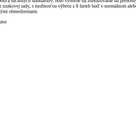
odľa súčasných štandardov, bolo výborné na zobrazovanie na prenosný
 znakovej sady, s možnosťou výberu z 8 farieb buď v normálnom alebo
bnými obmedzeniami.
ator