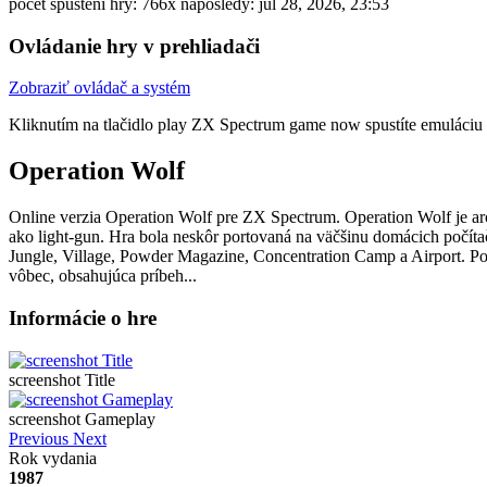
počet spustení hry: 766x
naposledy: júl 28, 2026, 23:53
Ovládanie hry v prehliadači
Zobraziť ovládač a systém
Kliknutím na tlačidlo
play ZX Spectrum game now
spustíte emuláciu 
Operation Wolf
Online verzia Operation Wolf pre
ZX Spectrum
. Operation Wolf je a
ako light-gun. Hra bola neskôr portovaná na väčšinu domácich počíta
Jungle, Village, Powder Magazine, Concentration Camp a Airport. Po 
vôbec, obsahujúca príbeh...
Informácie o hre
screenshot Title
screenshot Gameplay
Previous
Next
Rok vydania
1987