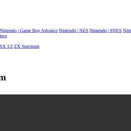
Nintendo | Game Boy Advance
Nintendo | NES
Nintendo | SNES
Nint
trex
SX 1/2
ZX Spectrum
um