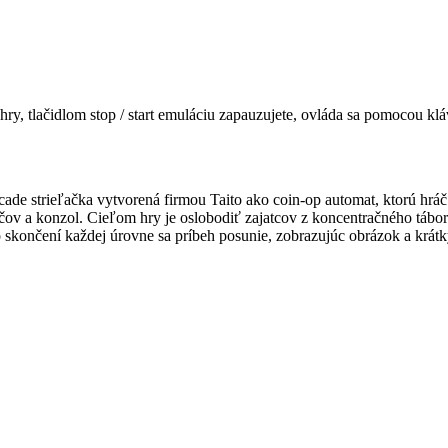
hry, tlačidlom
stop / start
emuláciu zapauzujete, ovláda sa pomocou kláv
rcade strieľačka vytvorená firmou Taito ako coin-op automat, ktorú h
čov a konzol. Cieľom hry je oslobodiť zajatcov z koncentračného tábor
skončení každej úrovne sa príbeh posunie, zobrazujúc obrázok a krátky