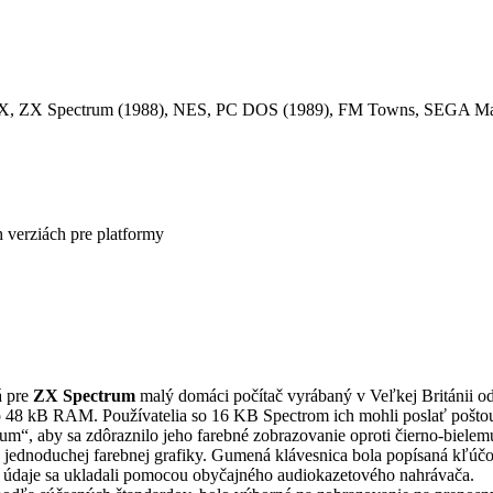
X, ZX Spectrum (1988), NES, PC DOS (1989), FM Towns, SEGA Maste
h verziách pre platformy
á pre
ZX Spectrum
malý domáci počítač vyrábaný v Veľkej Británii 
48 kB RAM. Používatelia so 16 KB Spectrom ich mohli poslať poštou do
m“, aby sa zdôraznilo jeho farebné zobrazovanie oproti čierno-biel
e jednoduchej farebnej grafiky. Gumená klávesnica bola popísaná kľúč
daje sa ukladali pomocou obyčajného audiokazetového nahrávača.