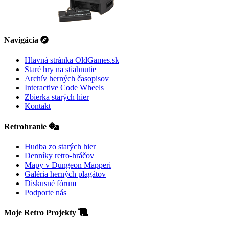
Navigácia
Hlavná stránka OldGames.sk
Staré hry na stiahnutie
Archív herných časopisov
Interactive Code Wheels
Zbierka starých hier
Kontakt
Retrohranie
Hudba zo starých hier
Denníky retro-hráčov
Mapy v Dungeon Mapperi
Galéria herných plagátov
Diskusné fórum
Podporte nás
Moje Retro Projekty