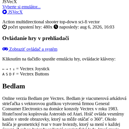
Toggle
JSVecX
Dropdown
Vyberte si emulátor...
JSVecX
Action
multidirectional shooter
top-down
sci-fi
vector
počet spustení hry: 480x
naposledy: aug 6, 2026, 16:03
Ovládanie hry v prehliadači
Zobraziť ovládač a systém
Kliknutím na tlačidlo
spustíte emuláciu hry, ovládacie klávesy:
= Vectrex Joystick
←
→
↑
↓
= Vectrex Buttons
A
S
D
F
Bedlam
Online verzia Bedlam pre
Vectrex
. Bedlam je viacsmerová arkádová
strieľačka s vektorovou grafikou vytvorená firmou General
Consumer Electronics na domáce konzoly Vectrex v roku 1983.
Hrateľnosťou kopírovala Asteroids od Atari. Hráč ovláda vesmírny
kanón v strede obrazovky, ktorý sa môže otáčať o 360°. Okolo
hráča je geometrický tvar v tvare hviezdy, ktorý sa mení v každej