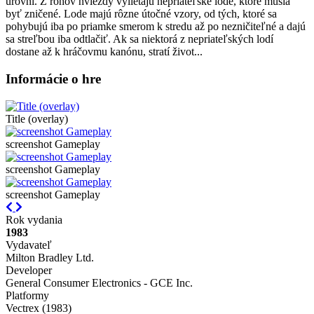
úrovni. Z rohov hviezdy vylietajú nepriateľské lode, ktoré musia
byť zničené. Lode majú rôzne útočné vzory, od tých, ktoré sa
pohybujú iba po priamke smerom k stredu až po nezničiteľné a dajú
sa streľbou iba odtlačiť. Ak sa niektorá z nepriateľských lodí
dostane až k hráčovmu kanónu, stratí život...
Informácie o hre
Title (overlay)
screenshot Gameplay
screenshot Gameplay
screenshot Gameplay
Previous
Next
Rok vydania
1983
Vydavateľ
Milton Bradley Ltd.
Developer
General Consumer Electronics - GCE Inc.
Platformy
Vectrex (1983)