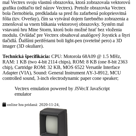
mal Vectrex svoju vlastnú obrazovku, ktorá zobrazovala vektorovú
grafiku (odtiaľto tiež názov Vectrex). Pretože obrazovka Vectrex
bola čiernobiela, predkladala sa pred ňu zafarbená polopriesvitná
fólia (tzv. Overlay), čím sa vytváral dojem farebného zobrazenia a
zmenšoval sa vnem blikania vektorovej obrazovky. Systém mal
vstavanú hru Mine Storm, ktorú bolo možné hrať bez vloženia
modulu. Ovládač pre Vectrex obsahoval analógový Joystick a štyri
tlačidlá. Ďalšími perifériami boli light-pen (svetelné pero) a 3D
imager (3D okuliare).
Technická špecifikácia:
CPU: Motorola 68A09 @ 1.5 MHz,
RAM: 1 KB (two 4-bit 2114 chips), ROM: 8 KB (one 8-bit 2363
chip), Cartridge ROM: 32 KB, MOS 6522 Versatile Interface
Adapter (VIA), Sound: General Instrument AY-3-8912, MCU
controlled sound, 3-inch electrodynamic paper cone speaker;
Vectrex emulation powered by
JSVecX
JavaScript
emulator
online hra pridaná: 2020-11-24,