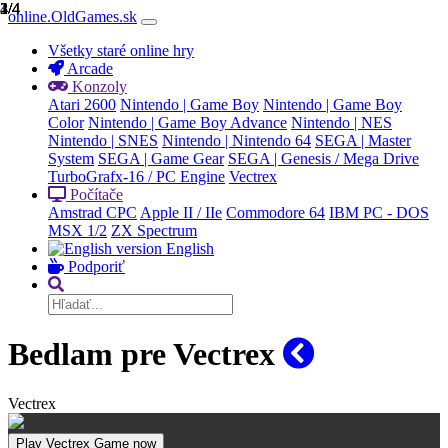
1/4
2/4
3/4
4/4
online.OldGames.sk
Všetky staré online hry
Arcade
Konzoly
Atari 2600
Nintendo | Game Boy
Nintendo | Game Boy
Color
Nintendo | Game Boy Advance
Nintendo | NES
Nintendo | SNES
Nintendo | Nintendo 64
SEGA | Master
System
SEGA | Game Gear
SEGA | Genesis / Mega Drive
TurboGrafx-16 / PC Engine
Vectrex
Počítače
Amstrad CPC
Apple II / IIe
Commodore 64
IBM PC - DOS
MSX 1/2
ZX Spectrum
English
Podporiť
Bedlam pre Vectrex
Vectrex
Play Vectrex Game now