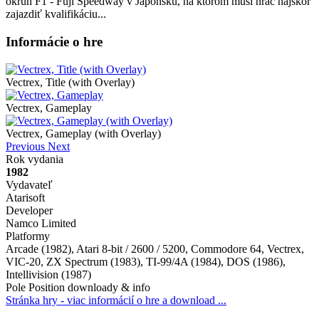
okruh F1 - Fuji Speedway v Japonsku, na ktorom musí hráč najskôr
zajazdiť kvalifikáciu...
Informácie o hre
Vectrex, Title (with Overlay)
Vectrex, Gameplay
Vectrex, Gameplay (with Overlay)
Previous
Next
Rok vydania
1982
Vydavateľ
Atarisoft
Developer
Namco Limited
Platformy
Arcade (1982), Atari 8-bit / 2600 / 5200, Commodore 64, Vectrex,
VIC-20, ZX Spectrum (1983), TI-99/4A (1984), DOS (1986),
Intellivision (1987)
Pole Position downloady & info
Stránka hry - viac informácií o hre a download ...