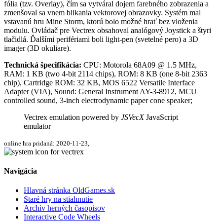
fólia (tzv. Overlay), čím sa vytváral dojem farebného zobrazenia a
zmenšoval sa vnem blikania vektorovej obrazovky. Systém mal
vstavanú hru Mine Storm, ktorú bolo možné hrať bez vloženia
modulu. Ovládač pre Vectrex obsahoval analógový Joystick a štyri
tlačidlá. Ďalšími perifériami boli light-pen (svetelné pero) a 3D
imager (3D okuliare).
Technická špecifikácia:
CPU: Motorola 68A09 @ 1.5 MHz,
RAM: 1 KB (two 4-bit 2114 chips), ROM: 8 KB (one 8-bit 2363
chip), Cartridge ROM: 32 KB, MOS 6522 Versatile Interface
Adapter (VIA), Sound: General Instrument AY-3-8912, MCU
controlled sound, 3-inch electrodynamic paper cone speaker;
Vectrex emulation powered by
JSVecX
JavaScript
emulator
online hra pridaná: 2020-11-23,
Navigácia
Hlavná stránka OldGames.sk
Staré hry na stiahnutie
Archív herných časopisov
Interactive Code Wheels