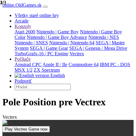
1/3
2/3
3/3
online.OldGames.sk
Všetky staré online hry
Arcade
Konzoly
Atari 2600
Nintendo | Game Boy
Nintendo | Game Boy
Color
Nintendo | Game Boy Advance
Nintendo | NES
Nintendo | SNES
Nintendo | Nintendo 64
SEGA | Master
System
SEGA | Game Gear
SEGA | Genesis / Mega Drive
TurboGrafx-16 / PC Engine
Vectrex
Počítače
Amstrad CPC
Apple II / IIe
Commodore 64
IBM PC - DOS
MSX 1/2
ZX Spectrum
English
Podporiť
Pole Position pre Vectrex
Vectrex
Play Vectrex Game now