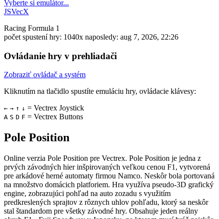
Vyberte si emulátor...
JSVecX
Racing
Formula 1
počet spustení hry: 1040x
naposledy: aug 7, 2026, 22:26
Ovládanie hry v prehliadači
Zobraziť ovládač a systém
Kliknutím na tlačidlo
spustíte emuláciu hry, ovládacie klávesy:
= Vectrex Joystick
←
→
↑
↓
= Vectrex Buttons
A
S
D
F
Pole Position
Online verzia Pole Position pre
Vectrex
. Pole Position je jedna z
prvých závodných hier inšpirovaných veľkou cenou F1, vytvorená
pre arkádové herné automaty firmou Namco. Neskôr bola portovaná
na množstvo domácich platforiem. Hra využíva pseudo-3D grafický
engine, zobrazujúci pohľad na auto zozadu s využitím
predkreslených sprajtov z rôznych uhlov pohľadu, ktorý sa neskôr
stal štandardom pre všetky závodné hry. Obsahuje jeden reálny