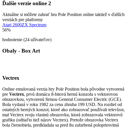
Ďalšie verzie online
2
Aktuálne si môžete zahrať hru Pole Position online taktiež v ďalších
verziách pre platformy
Atari 2600
ZX Spectrum
56%
hodnotenie (24 užívateľov)
Obaly - Box Art
Vectrex
Online emulovaná verzia hry
Pole Position
bola pôvodne vytvorená
pre
Vectrex
, prvú domácu 8-bitová hernú konzolu s vektorovou
obrazovkou, vytvorenú firmou General Consumer Electric (GCE).
Bola vydaná v roku 1982 za cenu zhruba 199 USD. Na rozdiel od
ostatných herných konzol, ktoré ako zobrazovač používali televízor,
mal Vectrex svoju vlastnú obrazovku, ktorá zobrazovala vektorovú
grafiku (odtiaľto tiež názov Vectrex). Pretože obrazovka Vectrex
bola čiernobiela, predkladala sa pred ňu zafarbená polopriesvitná