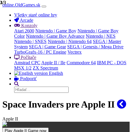
1/3
2/3
3/3
online.OldGames.sk
Všetky staré online hry
Arcade
Konzoly
Atari 2600
Nintendo | Game Boy
Nintendo | Game Boy
Color
Nintendo | Game Boy Advance
Nintendo | NES
Nintendo | SNES
Nintendo | Nintendo 64
SEGA | Master
System
SEGA | Game Gear
SEGA | Genesis / Mega Drive
TurboGrafx-16 / PC Engine
Vectrex
Počítače
Amstrad CPC
Apple II / IIe
Commodore 64
IBM PC - DOS
MSX 1/2
ZX Spectrum
English
Podporiť
Space Invaders pre Apple II
Apple II
Play Apple II Game now