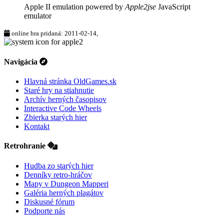
Apple II emulation powered by
Apple2jse
JavaScript
emulator
online hra pridaná: 2011-02-14,
Navigácia
Hlavná stránka OldGames.sk
Staré hry na stiahnutie
Archív herných časopisov
Interactive Code Wheels
Zbierka starých hier
Kontakt
Retrohranie
Hudba zo starých hier
Denníky retro-hráčov
Mapy v Dungeon Mapperi
Galéria herných plagátov
Diskusné fórum
Podporte nás