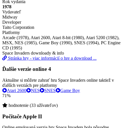
Rok vydania
1978
Vydavateľ
Midway
Developer
Taito Corporation
Platformy
Arcade (1978), Atari 2600, Atari 8-bit (1980), Atari 5200 (1982),
MSX, NES (1985), Game Boy (1990), SNES (1994), PC Engine
CD (1995)
Space Invaders downloady & info
Stránka hry - viac informácií o hre a download ...
Ďalšie verzie online
4
Aktuálne si môžete zahrať hru Space Invaders online taktiež v
ďalších verziách pre platformy
Atari 2600
NES
SNES
Game Boy
71%
hodnotenie (33 užívateľov)
Počítače Apple II
Online emulovaná verzia hry
Space Invaders
bola pôvodne