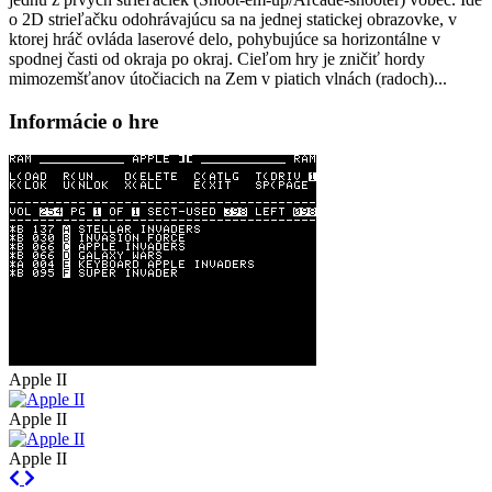
o 2D strieľačku odohrávajúcu sa na jednej statickej obrazovke, v
ktorej hráč ovláda laserové delo, pohybujúce sa horizontálne v
spodnej časti od okraja po okraj. Cieľom hry je zničiť hordy
mimozemšťanov útočiacich na Zem v piatich vlnách (radoch)...
Informácie o hre
Apple II
Apple II
Apple II
Previous
Next