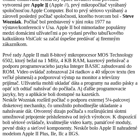
vytvorená pre
Apple ][
(Apple //), prvý mikropočítač vyrábaný
spoločnosťou Apple Computer. Bol to prvý sériovo vyrábaný a
zároveň posledný počítač spoločnosti, ktorého tvorcom bol -
Steve
Wozniak
. Počítač bol predstavený v júni roku 1977 na
výstave/konferencii v Usa. Apple II bol mimoriadne populárny
medzi domácimi užívateľmi a po vydaní prvého tabuľkového
kalkulátora
VisiCalc
sa začal úspešne predávať aj firemným
zákazníkom.
Prvé rady Apple II mali 8-bitový mikroprocesor MOS Technology
6502, ktorý bežal na 1 MHz, 4 KB RAM, kazetový prehrávač a
podporu programovacieho jazyka Integer BASIC zabudovanú do
ROM. Video ovládač zobrazoval 24 riadkov a 40 stĺpcov textu (len
veľké písmená) a podporoval výstup na monitor a televízny
prijímač. Užívatelia mohli ukladať dáta a programy na audio pásky a
opäť ich odtiaľ nahrávať do počítača. Aj ďalšie programovacie
jazyky, hry a aplikácie boli dostupné na kazetách.
Neskôr Wozniak rozšíril počítač o podporu externej 5¼-palcovej
disketovej mechaniky, čo umožnilo pohodlnejšie ukladanie a
nahrávanie dát. Otvorený dizajn počítača s rozširujúcimi slotmi
umožnoval pripojenie príslušenstva od iných výrobcov. K dispozícií
boli sériové ovládače, kvalitnejšie video karty, pamäťové moduly,
pevné disky a sieťové komponenty. Neskôr bolo Apple II nahradené
modelom Apple II Plus, IIe, IIc a IIGS.