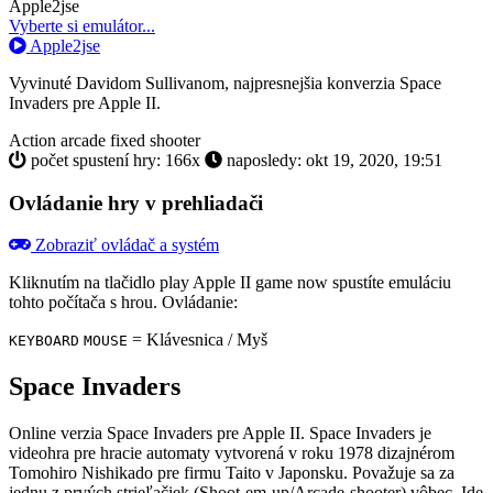
Toggle
Apple2jse
Dropdown
Vyberte si emulátor...
Apple2jse
Vyvinuté Davidom Sullivanom, najpresnejšia konverzia Space
Invaders pre Apple II.
Action
arcade
fixed shooter
počet spustení hry: 166x
naposledy: okt 19, 2020, 19:51
Ovládanie hry v prehliadači
Zobraziť ovládač a systém
Kliknutím na tlačidlo
play Apple II game now
spustíte emuláciu
tohto počítača s hrou. Ovládanie:
= Klávesnica / Myš
KEYBOARD
MOUSE
Space Invaders
Online verzia Space Invaders pre
Apple II
. Space Invaders je
videohra pre hracie automaty vytvorená v roku 1978 dizajnérom
Tomohiro Nishikado pre firmu Taito v Japonsku. Považuje sa za
jednu z prvých strieľačiek (Shoot-em-up/Arcade-shooter) vôbec. Ide