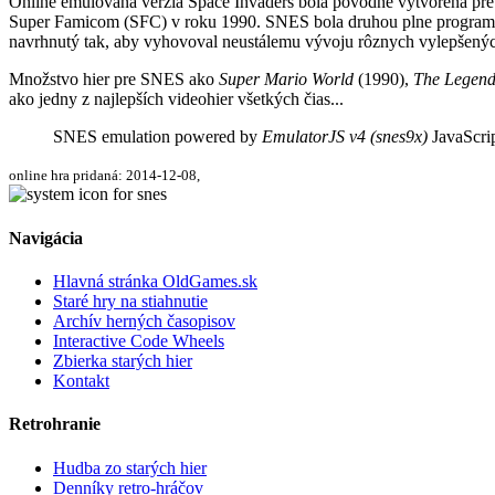
Online emulovaná verzia
Space Invaders
bola pôvodne vytvorená pr
Super Famicom (SFC) v roku 1990. SNES bola druhou plne programov
navrhnutý tak, aby vyhovoval neustálemu vývoju rôznych vylepšenýc
Množstvo hier pre SNES ako
Super Mario World
(1990),
The Legend 
ako jedny z najlepších videohier všetkých čias...
SNES emulation powered by
EmulatorJS v4 (snes9x)
JavaScrip
online hra pridaná: 2014-12-08,
Navigácia
Hlavná stránka OldGames.sk
Staré hry na stiahnutie
Archív herných časopisov
Interactive Code Wheels
Zbierka starých hier
Kontakt
Retrohranie
Hudba zo starých hier
Denníky retro-hráčov