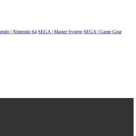
endo | Nintendo 64
SEGA | Master System
SEGA | Game Gear