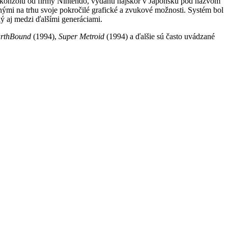
onzolu od firmy Nintendo, vydanú najskôr v Japonsku pod názvom
i na trhu svoje pokročilé grafické a zvukové možnosti. Systém bol
ý aj medzi ďalšími generáciami.
rthBound
(1994),
Super Metroid
(1994) a ďalšie sú často uvádzané