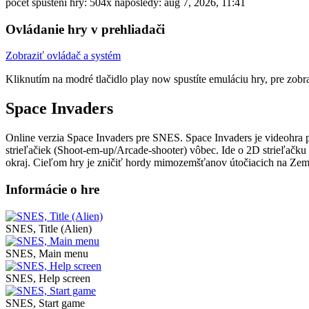
počet spustení hry: 504x
naposledy: aug 7, 2026, 11:41
Ovládanie hry v prehliadači
Mute
Zobraziť ovládač a systém
Kliknutím na modré tlačidlo
play now
spustíte emuláciu hry, pre zob
Space Invaders
Online verzia Space Invaders pre
SNES
. Space Invaders je videohra
strieľačiek (Shoot-em-up/Arcade-shooter) vôbec. Ide o 2D strieľačku o
okraj. Cieľom hry je zničiť hordy mimozemšťanov útočiacich na Zem v
Informácie o hre
SNES, Title (Alien)
SNES, Main menu
Disks
SNES, Help screen
SNES, Start game