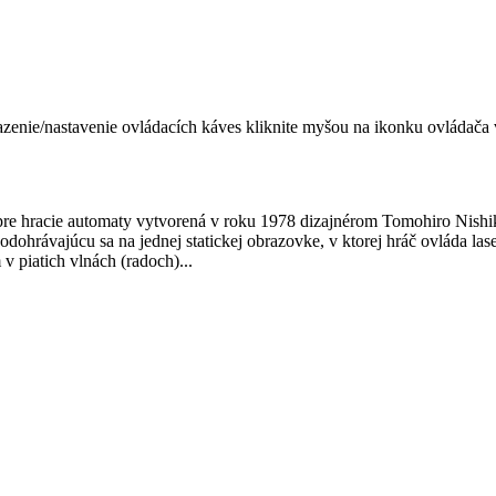
razenie/nastavenie ovládacích káves kliknite myšou na ikonku
ovládača 
 pre hracie automaty vytvorená v roku 1978 dizajnérom Tomohiro Nishi
dohrávajúcu sa na jednej statickej obrazovke, v ktorej hráč ovláda las
 piatich vlnách (radoch)...