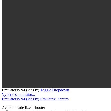
EmulatorJS v4 (snes9x)
Toggle Dropdown
Vyberte si emulátor...
EmulatorJS v4 (snes9x)
Emulatrix, libretro
Action
arcade
fixed shooter