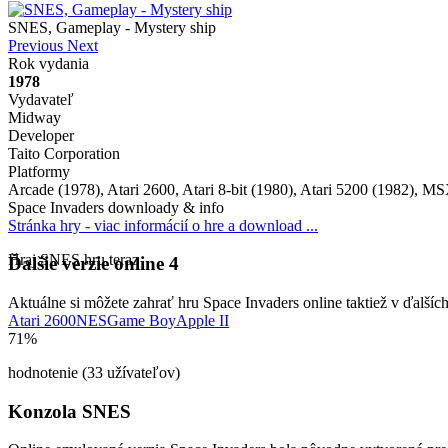
SNES, Gameplay - Mystery ship
Previous
Next
Rok vydania
1978
Settings
Vydavateľ
Midway
Developer
Taito Corporation
Platformy
Arcade (1978), Atari 2600, Atari 8-bit (1980), Atari 5200 (1982)
Space Invaders downloady & info
Stránka hry - viac informácií o hre a download ...
Hraj SNES hru teraz
Ďalšie verzie online
4
Aktuálne si môžete zahrať hru Space Invaders online taktiež v ďalšíc
Atari 2600
NES
Game Boy
Apple II
71%
hodnotenie (33 užívateľov)
Konzola SNES