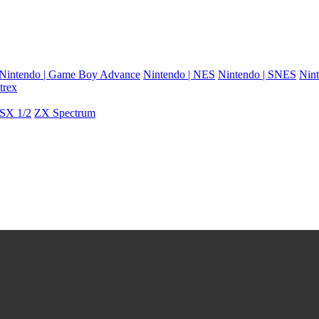
Nintendo | Game Boy Advance
Nintendo | NES
Nintendo | SNES
Nint
trex
SX 1/2
ZX Spectrum