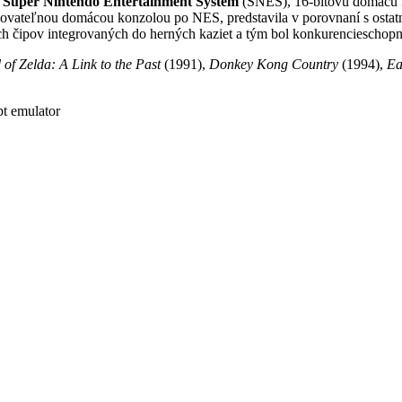
e
Super Nintendo Entertainment System
(SNES), 16-bitovú domácu k
ateľnou domácou konzolou po NES, predstavila v porovnaní s ostatným
h čipov integrovaných do herných kaziet a tým bol konkurencieschopn
of Zelda: A Link to the Past
(1991),
Donkey Kong Country
(1994),
Ea
t emulator