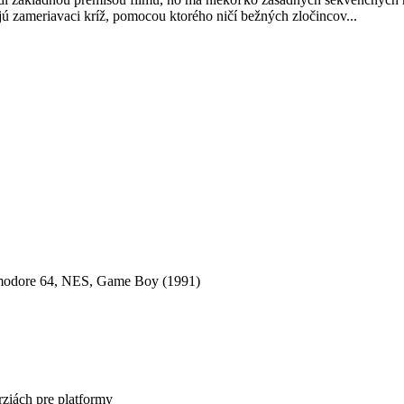
 zameriavaci kríž, pomocou ktorého ničí bežných zločincov...
modore 64, NES, Game Boy (1991)
rziách pre platformy