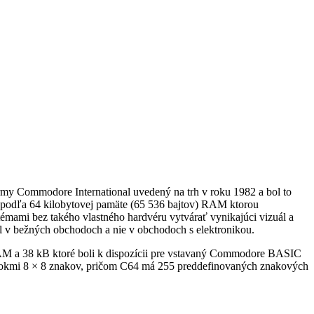
my Commodore International uvedený na trh v roku 1982 a bol to
podľa 64 kilobytovej pamäte (65 536 bajtov) RAM ktorou
émami bez takého vlastného hardvéru vytvárať vynikajúci vizuál a
l v bežných obchodoch a nie v obchodoch s elektronikou.
AM a 38 kB ktoré boli k dispozícii pre vstavaný Commodore BASIC
 s blokmi 8 × 8 znakov, pričom C64 má 255 preddefinovaných znakových