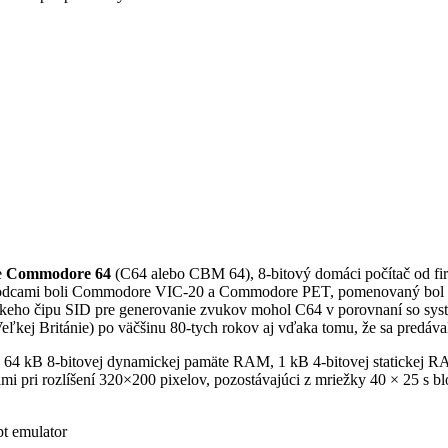
e
Commodore 64
(C64 alebo CBM 64), 8-bitový domáci počítač od fir
dchodcami boli Commodore VIC-20 a Commodore PET, pomenovaný bol 
ckeho čipu SID pre generovanie zvukov mohol C64 v porovnaní so syst
kej Británie) po väčšinu 80-tych rokov aj vďaka tomu, že sa predáva
64 kB 8-bitovej dynamickej pamäte RAM, 1 kB 4-bitovej statickej R
rbami pri rozlíšení 320×200 pixelov, pozostávajúci z mriežky 40 × 25
t emulator