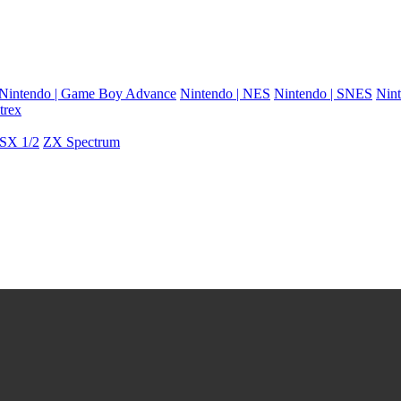
Nintendo | Game Boy Advance
Nintendo | NES
Nintendo | SNES
Nint
trex
SX 1/2
ZX Spectrum