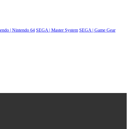
endo | Nintendo 64
SEGA | Master System
SEGA | Game Gear