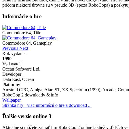
pričom niektoré úrovne sú v pseudo 3D (spoza RoboCopa) a poskytujú
Informácie o hre
Commodore 64, Title
Commodore 64, Gameplay
Previous
Next
Rok vydania
1990
Vydavateľ
Ocean Software Ltd.
Developer
Data East, Ocean
Platformy
Amstrad CPC, Amiga, Atari ST, ZX Spectrum (1990), Arcade, Com
RoboCop 2 downloady & info
Wallpaper
Stránka hry - viac informácií o hre a download ...
Ďalšie verzie online
3
Aktuálne si môžete zahrať hru RoboCop 2 online taktiež v ďalších ve