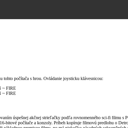
u tohto počítača s hrou. Ovládanie joysticku klávesnicou:
 ~ FIRE
 ~ FIRE
vaním úspešnej akčnej strieľačky podľa rovnomenného sci-fi filmu s 
 16-bitové počítače a konzoly. Príbeh kopíruje filmovú predlohu o D
riadi základnou premisou filmu, no má niekoľko zásadných sekvenčných r