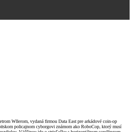
Petrom Wllerom, vydaná firmou Data East pre arkádové coin-op
etroitskom policajnom cyborgovi známom ako RoboCop, ktorý musí
ozdielov. Väčšinou ide o strieľačku s horizontálnym scrollingom,