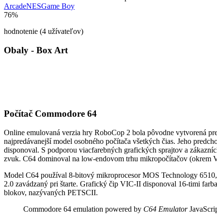
Arcade
NES
Game Boy
76%
hodnotenie (4 užívateľov)
Obaly - Box Art
Počítač Commodore 64
Online emulovaná verzia hry
RoboCop 2
bola pôvodne vytvorená pr
najpredávanejší model osobného počítača všetkých čias. Jeho pre
disponoval. S podporou viacfarebných grafických sprajtov a zákazní
zvuk. C64 dominoval na low-endovom trhu mikropočítačov (okrem Veľ
Model C64 používal 8-bitový mikroprocesor MOS Technology 6510, 
2.0 zavádzaný pri štarte. Grafický čip VIC-II disponoval 16-timi fa
blokov, nazývaných PETSCII.
Commodore 64 emulation powered by
C64 Emulator
JavaScrip