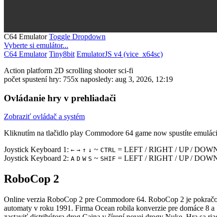
C64 Emulator
Toggle Dropdown
Vyberte si emulátor...
C64 Emulator
Tiny8bit
EmulatorJS v4 (vice_x64sc)
Action
platform
2D scrolling
shooter
sci-fi
počet spustení hry: 755x
naposledy: aug 3, 2026, 12:19
Ovládanie hry v prehliadači
Zobraziť ovládač a systém
Kliknutím na tlačidlo
play Commodore 64 game now
spustíte emuláci
Joystick Keyboard 1:
~
= LEFT / RIGHT / UP / DOWN
←
→
↑
↓
CTRL
Joystick Keyboard 2:
~
= LEFT / RIGHT / UP / DOWN
A
D
W
S
SHIF
RoboCop 2
Online verzia RoboCop 2 pre
Commodore 64
. RoboCop 2 je pokračo
automaty v roku 1991. Firma Ocean robila konverzie pre domáce 8 a
zastaviť distribútora drog Caina v šírení novej drogy Nuke. Hra sa 