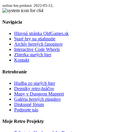
online hra pridaná: 2022-05-12,
Navigácia
Hlavná stránka OldGames.sk
Staré hry na stiahnutie
Archív herných časopisov
Interactive Code Wheels
Zbierka starých hier
Kontakt
Retrohranie
Hudba zo starých hier
Denníky retro-hráčov
Mapy v Dungeon Mapperi
Galéria herných plagátov
Diskusné fórum
Podporte nás
Moje Retro Projekty