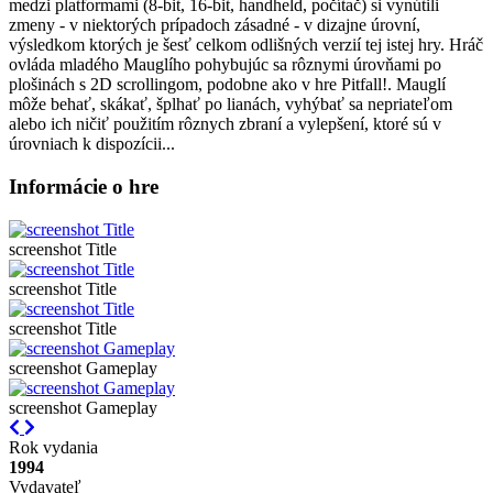
medzi platformami (8-bit, 16-bit, handheld, počítač) si vynútili
zmeny - v niektorých prípadoch zásadné - v dizajne úrovní,
výsledkom ktorých je šesť celkom odlišných verzií tej istej hry. Hráč
ovláda mladého Mauglího pohybujúc sa rôznymi úrovňami po
plošinách s 2D scrollingom, podobne ako v hre Pitfall!. Mauglí
môže behať, skákať, šplhať po lianách, vyhýbať sa nepriateľom
alebo ich ničiť použitím rôznych zbraní a vylepšení, ktoré sú v
úrovniach k dispozícii...
Informácie o hre
screenshot Title
screenshot Title
screenshot Title
screenshot Gameplay
screenshot Gameplay
Previous
Next
Rok vydania
1994
Vydavateľ