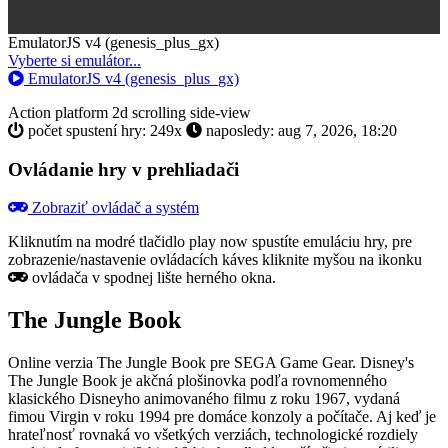
Toggle
EmulatorJS v4 (genesis_plus_gx)
Dropdown
Vyberte si emulátor...
EmulatorJS v4 (genesis_plus_gx)
Action
platform
2d scrolling
side-view
počet spustení hry: 249x
naposledy: aug 7, 2026, 18:20
Ovládanie hry v prehliadači
Zobraziť ovládač a systém
Kliknutím na modré tlačidlo
play now
spustíte emuláciu hry, pre
zobrazenie/nastavenie ovládacích káves kliknite myšou na ikonku
ovládača v spodnej lište herného okna.
The Jungle Book
Online verzia The Jungle Book pre
SEGA Game Gear
. Disney's
The Jungle Book je akčná plošinovka podľa rovnomenného
klasického Disneyho animovaného filmu z roku 1967, vydaná
fimou Virgin v roku 1994 pre domáce konzoly a počítače. Aj keď je
hrateľnosť rovnaká vo všetkých verziách, technologické rozdiely