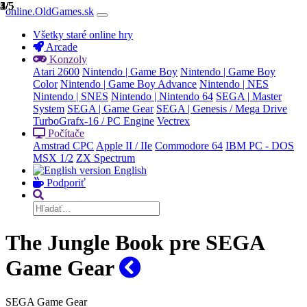
1/5
2/5
3/5
4/5
5/5
online.OldGames.sk
Všetky staré online hry
Arcade
Konzoly
Atari 2600
Nintendo | Game Boy
Nintendo | Game Boy
Color
Nintendo | Game Boy Advance
Nintendo | NES
Nintendo | SNES
Nintendo | Nintendo 64
SEGA | Master
System
SEGA | Game Gear
SEGA | Genesis / Mega Drive
TurboGrafx-16 / PC Engine
Vectrex
Počítače
Amstrad CPC
Apple II / IIe
Commodore 64
IBM PC - DOS
MSX 1/2
ZX Spectrum
English
Podporiť
The Jungle Book pre SEGA
Game Gear
SEGA Game Gear