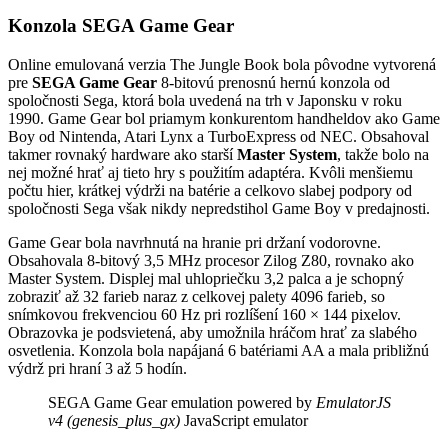
Konzola SEGA Game Gear
Online emulovaná verzia
The Jungle Book
bola pôvodne vytvorená
pre
SEGA Game Gear
8-bitovú prenosnú hernú konzola od
spoločnosti Sega, ktorá bola uvedená na trh v Japonsku v roku
1990. Game Gear bol priamym konkurentom handheldov ako Game
Boy od Nintenda, Atari Lynx a TurboExpress od NEC. Obsahoval
takmer rovnaký hardware ako starší
Master System
, takže bolo na
nej možné hrať aj tieto hry s použitím adaptéra. Kvôli menšiemu
počtu hier, krátkej výdrži na batérie a celkovo slabej podpory od
spoločnosti Sega však nikdy nepredstihol Game Boy v predajnosti.
Game Gear bola navrhnutá na hranie pri držaní vodorovne.
Obsahovala 8-bitový 3,5 MHz procesor Zilog Z80, rovnako ako
Master System. Displej mal uhlopriečku 3,2 palca a je schopný
zobraziť až 32 farieb naraz z celkovej palety 4096 farieb, so
snímkovou frekvenciou 60 Hz pri rozlíšení 160 × 144 pixelov.
Obrazovka je podsvietená, aby umožnila hráčom hrať za slabého
osvetlenia. Konzola bola napájaná 6 batériami AA a mala približnú
výdrž pri hraní 3 až 5 hodín.
SEGA Game Gear emulation powered by
EmulatorJS
v4 (genesis_plus_gx)
JavaScript emulator