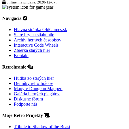
online hra pridaná: 2020-12-07,
Navigácia
Hlavná stránka OldGames.sk
Staré hry na stiahnutie
Archív herných časopisov
Interactive Code Wheels
Zbierka starých hier
Kontakt
Retrohranie
Hudba zo starých hier
Denníky retro-hráčov
Mapy v Dungeon Mapperi
Galéria herných plagátov
Diskusné fórum
Podporte nás
Moje Retro Projekty
Tribute to Shadow of the Beast