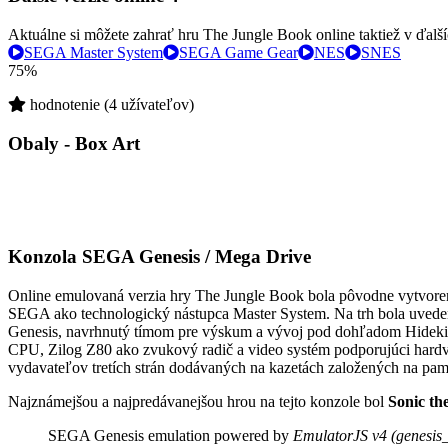
Aktuálne si môžete zahrať hru The Jungle Book online taktiež v ďalší
SEGA Master System
SEGA Game Gear
NES
SNES
75%
hodnotenie (4 užívateľov)
Obaly - Box Art
Konzola SEGA Genesis / Mega Drive
Online emulovaná verzia hry
The Jungle Book
bola pôvodne vytvore
SEGA ako technologický nástupca Master System. Na trh bola uveden
Genesis, navrhnutý tímom pre výskum a vývoj pod dohľadom Hidekih
CPU, Zilog Z80 ako zvukový radič a video systém podporujúci hardvér
vydavateľov tretích strán dodávaných na kazetách založených na pa
Najznámejšou a najpredávanejšou hrou na tejto konzole bol
Sonic th
SEGA Genesis emulation powered by
EmulatorJS v4 (genesis