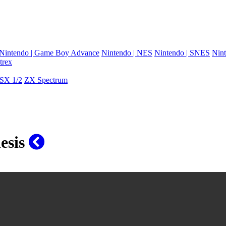
Nintendo | Game Boy Advance
Nintendo | NES
Nintendo | SNES
Nint
trex
SX 1/2
ZX Spectrum
esis