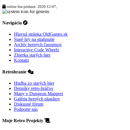
online hra pridaná: 2020-12-07,
Navigácia
Hlavná stránka OldGames.sk
Staré hry na stiahnutie
Archív herných časopisov
Interactive Code Wheels
Zbierka starých hier
Kontakt
Retrohranie
Hudba zo starých hier
Denníky retro-hráčov
Mapy v Dungeon Mapperi
Galéria herných plagátov
Diskusné fórum
Podporte nás
Moje Retro Projekty