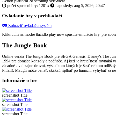
Action
platform
2d scrolling
side-view
počet spustení hry: 1201x
naposledy: aug 5, 2026, 20:47
Ovládanie hry v prehliadači
Zobraziť ovládač a systém
Kliknutím na modré tlačidlo
play now
spustíte emuláciu hry, pre zob
The Jungle Book
Online verzia The Jungle Book pre
SEGA Genesis
. Disney's The Ju
1994 pre domáce konzoly a počítače. Aj keď je hrateľnosť rovnaká vo 
zásadné - v dizajne úrovní, výsledkom ktorých je šesť celkom odlišn
Pitfall!. Mauglí môže behať, skákať, šplhať po lianách, vyhýbať sa nep
Informácie o hre
screenshot Title
screenshot Title
screenshot Title