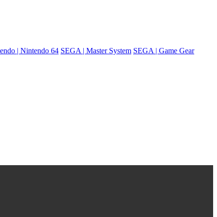
endo | Nintendo 64
SEGA | Master System
SEGA | Game Gear