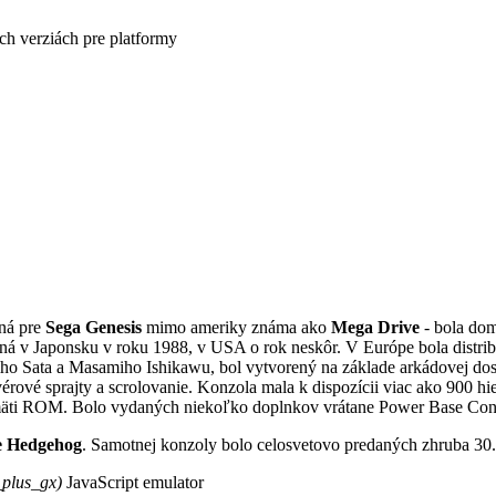
ch verziách pre platformy
ná pre
Sega Genesis
mimo ameriky známa ako
Mega Drive
- bola dom
á v Japonsku v roku 1988, v USA o rok neskôr. V Európe bola distri
o Sata a Masamiho Ishikawu, bol vytvorený na základe arkádovej dos
ové sprajty a scrolovanie. Konzola mala k dispozícii viac ako 900 hi
mäti ROM. Bolo vydaných niekoľko doplnkov vrátane Power Base Conve
e Hedgehog
. Samotnej konzoly bolo celosvetovo predaných zhruba 30
_plus_gx)
JavaScript emulator