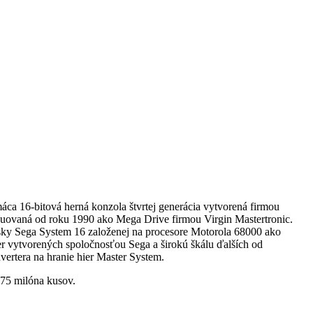
áca 16-bitová herná konzola štvrtej generácia vytvorená firmou
buovaná od roku 1990 ako Mega Drive firmou Virgin Mastertronic.
ky Sega System 16 založenej na procesore Motorola 68000 ako
er vytvorených spoločnosťou Sega a širokú škálu ďalších od
rtera na hranie hier Master System.
.75 milóna kusov.