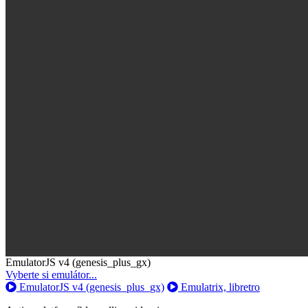
Toggle
EmulatorJS v4 (genesis_plus_gx)
Dropdown
Vyberte si emulátor...
EmulatorJS v4 (genesis_plus_gx)
Emulatrix, libretro