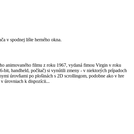
ča v spodnej lište herného okna.
ho animovaného filmu z roku 1967, vydaná fimou Virgin v roku
-bit, handheld, počítač) si vynútili zmeny - v niektorých prípadoch
ôznymi úrovňami po plošinách s 2D scrollingom, podobne ako v hre
v úrovniach k dispozícii...