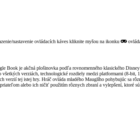
razenie/nastavenie ovládacích káves kliknite myšou na ikonku
ovláda
ngle Book je akčná plošinovka podľa rovnomenného klasického Disney
všetkých verziách, technologické rozdiely medzi platformami (8-bit, 16
ých verzií tej istej hry. Hráč ovláda mladého Mauglího pohybujúc sa r
riateľom alebo ich ničiť použitím rôznych zbraní a vylepšení, ktoré sú 