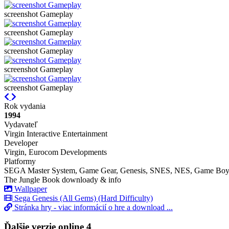
screenshot Gameplay
screenshot Gameplay
screenshot Gameplay
screenshot Gameplay
screenshot Gameplay
Previous
Next
Rok vydania
1994
Vydavateľ
Virgin Interactive Entertainment
Developer
Virgin, Eurocom Developments
Platformy
SEGA Master System, Game Gear, Genesis, SNES, NES, Game Boy
The Jungle Book downloady & info
Wallpaper
Sega Genesis (All Gems) (Hard Difficulty)
Stránka hry - viac informácií o hre a download ...
Ďalšie verzie online
4