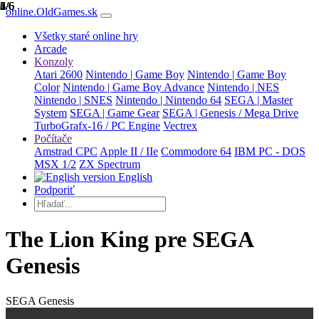
1/6
2/6
3/6
4/6
5/6
6/6
online.OldGames.sk
Všetky staré online hry
Arcade
Konzoly
Atari 2600
Nintendo | Game Boy
Nintendo | Game Boy
Color
Nintendo | Game Boy Advance
Nintendo | NES
Nintendo | SNES
Nintendo | Nintendo 64
SEGA | Master
System
SEGA | Game Gear
SEGA | Genesis / Mega Drive
TurboGrafx-16 / PC Engine
Vectrex
Počítače
Amstrad CPC
Apple II / IIe
Commodore 64
IBM PC - DOS
MSX 1/2
ZX Spectrum
English
Podporiť
The Lion King pre SEGA
Genesis
SEGA Genesis