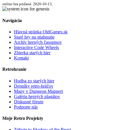
online hra pridaná: 2020-10-13,
Navigácia
Hlavná stránka OldGames.sk
Staré hry na stiahnutie
Archív herných časopisov
Interactive Code Wheels
Zbierka starých hier
Kontakt
Retrohranie
Hudba zo starých hier
Denníky retro-hráčov
Mapy v Dungeon Mapperi
Galéria herných plagátov
Diskusné fórum
Podporte nás
Moje Retro Projekty
Tribute to Shadow of the Beast