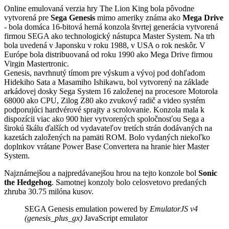
Online emulovaná verzia hry
The Lion King
bola pôvodne
vytvorená pre
Sega Genesis
mimo ameriky známa ako
Mega Drive
- bola domáca 16-bitová herná konzola štvrtej generácia vytvorená
firmou SEGA ako technologický nástupca Master System. Na trh
bola uvedená v Japonsku v roku 1988, v USA o rok neskôr. V
Európe bola distribuovaná od roku 1990 ako Mega Drive firmou
Virgin Mastertronic.
Genesis, navrhnutý tímom pre výskum a vývoj pod dohľadom
Hidekiho Sata a Masamiho Ishikawu, bol vytvorený na základe
arkádovej dosky Sega System 16 založenej na procesore Motorola
68000 ako CPU, Zilog Z80 ako zvukový radič a video systém
podporujúci hardvérové sprajty a scrolovanie. Konzola mala k
dispozícii viac ako 900 hier vytvorených spoločnosťou Sega a
širokú škálu ďalších od vydavateľov tretích strán dodávaných na
kazetách založených na pamäti ROM. Bolo vydaných niekoľko
doplnkov vrátane Power Base Convertera na hranie hier Master
System.
Najznámejšou a najpredávanejšou hrou na tejto konzole bol
Sonic
the Hedgehog
. Samotnej konzoly bolo celosvetovo predaných
zhruba 30.75 milóna kusov.
SEGA Genesis emulation powered by
EmulatorJS v4
(genesis_plus_gx)
JavaScript emulator