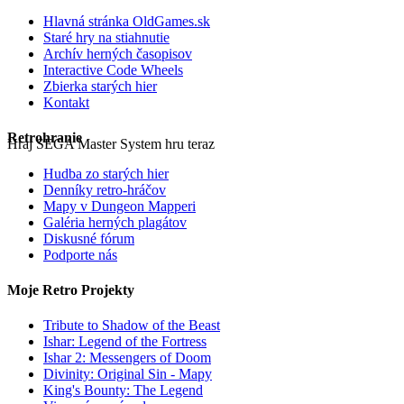
Hlavná stránka OldGames.sk
Staré hry na stiahnutie
Archív herných časopisov
Interactive Code Wheels
Zbierka starých hier
Kontakt
Retrohranie
Hraj SEGA Master System hru teraz
Hudba zo starých hier
Denníky retro-hráčov
Mapy v Dungeon Mapperi
Galéria herných plagátov
Diskusné fórum
Podporte nás
Moje Retro Projekty
Tribute to Shadow of the Beast
Ishar: Legend of the Fortress
Ishar 2: Messengers of Doom
Divinity: Original Sin - Mapy
King's Bounty: The Legend