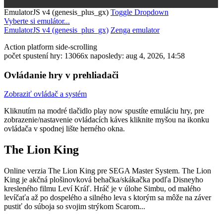
EmulatorJS v4 (genesis_plus_gx)
Toggle Dropdown
Vyberte si emulátor...
EmulatorJS v4 (genesis_plus_gx)
Zenga emulator
Action
platform
side-scrolling
počet spustení hry: 13066x
naposledy: aug 4, 2026, 14:58
Ovládanie hry v prehliadači
Zobraziť ovládač a systém
Kliknutím na modré tlačidlo
play now
spustíte emuláciu hry, pre
zobrazenie/nastavenie ovládacích káves kliknite myšou na ikonku
ovládača v spodnej lište herného okna.
The Lion King
Online verzia The Lion King pre
SEGA Master System
. The Lion
King je akčná plošinovková behačka/skákačka podľa Disneyho
kresleného filmu Leví Kráľ. Hráč je v úlohe Simbu, od malého
levíčaťa až po dospelého a silného leva s ktorým sa môže na záver
pustiť do súboja so svojim strýkom Scarom...