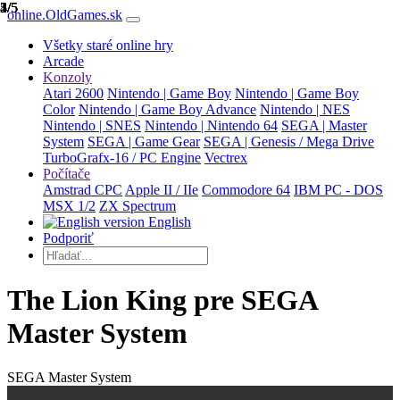
1/5
2/5
3/5
4/5
5/5
online.OldGames.sk
Všetky staré online hry
Arcade
Konzoly
Atari 2600
Nintendo | Game Boy
Nintendo | Game Boy
Color
Nintendo | Game Boy Advance
Nintendo | NES
Nintendo | SNES
Nintendo | Nintendo 64
SEGA | Master
System
SEGA | Game Gear
SEGA | Genesis / Mega Drive
TurboGrafx-16 / PC Engine
Vectrex
Počítače
Amstrad CPC
Apple II / IIe
Commodore 64
IBM PC - DOS
MSX 1/2
ZX Spectrum
English
Podporiť
The Lion King pre SEGA
Master System
SEGA Master System