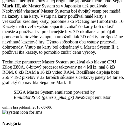
generácii herných konzol. Jej originálne japonské meno bolo
Sega
Mark III
, ale Master System sa v Japonsku tiež používalo.
Neobvyklá vlastnosť Master Systemu bol dvojitý vstup pre mádiá,
na kazety a na karty. Vstup na karty používal malé karty s
veľkosťou kreditnej karty, podobne ako PC Engine/TurboGrafx-16.
Kazety mali oveľa vyššiu kapacitu, zatiaľ čo karty boli o dosť
menšie a používali sa pre lacnejšie hry. 3D okuliare sa pripájali
Disks
pomocou kartového vstupu, a umožnili tak 3D efekty pre špeciálne
navrhnuté kazetové hry. Týmto spôsobom oba vstupy pracovali
dohromady. Vstup na karty bol odstránený u Master System II, a
používal iba kazety, to pomohlo znížiť cenu výroby.
Technické parametre: Master System používal ako hlavné CPU
Zilog Z80A, 8-bitový procesor taktovaný na 4 MHz, mal 8 kB
ROM, 8 kB RAM a 16 kB video RAM. Rozlíšenie displeja bolo
256 × 192 pixelov v 32 farbách súčasne z celkovej palety 64 farieb,
Settings
grafický čip navrhla Sega pre Mark III.
SEGA Master System emulation powered by
EmulatorJS v4 (genesis_plus_gx)
JavaScript emulator
online hra pridaná: 2010-06-06,
Navigácia